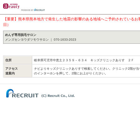
【重要】熊本県熊本地方で発生した地震の影響のある地域へご予約されているお客様
日）
めんず専用脱毛サロン
メンズセンヨウダツモウサロン ｜ 070-1633-2023
住所
岐阜県可児市中恵土２３５９－６３４ キッズクリニックありす ２Ｆ
アクセス
ナビよりキッズクリニックありすで検索してください。クリニック2階が当
道案内
のインターホンを押して、2階にお上がりください。