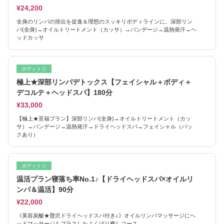
¥24,200
全身のリンパの排出を促進＆理想のスッキリボディラインに。深部リン
パ(全身)→オイルトリートメント（カッサ）→バンデージ→温熱発汗→ヘ
ッドカッサ
ボディトリ
極上★深部リンパデトックス【フェイシャル＋ボディ＋
デコルテ＋ヘッドスパ】180分
¥33,000
【極上★至福プラン】深部リンパ(全身)→オイルトリートメント（カッ
サ）→バンデージ→温熱発汗→ドライヘッドスパ→フェイシャル（パッ
クあり）
ボディトリ
温活プラン寝落ち率No.1♪【ドライヘッドスパ×オイルリ
ンパ＆温活】90分
¥22,000
《美容炭酸★贅沢ドライヘッドスパ付き♪》オイルリンパマッサージにヘ
ッドマッサージもプラスしたよくばり癒しコース。