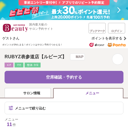
国内最大級の
サロン予約サイト
ブックマーク
ログイン
ゲストさん
ポイントを表示する
ポイントが1%たまる！
ポイントはサロン予約でつかえる！
RUBYZ表参道店【ルビーズ】
MAP
ｴｽﾃ
ﾘﾗｸ
整体･ｶｲﾛ
空席確認・予約する
サロン情報
メニュー
メニューで絞り込む
メニュー
11
件