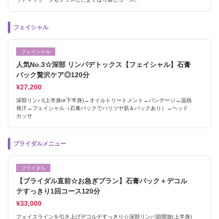
フェイシャル
フェイシャル
人気No.3☆深部 リンパデトックス【フェイシャル】石膏
パック贅沢ケア◎120分
¥27,200
深部リンパ(上半身or下半身)→オイルトリートメント→バンデージ→温熱
発汗→フェイシャル（石膏パックでハリツヤ肌＆パックあり）→ヘッド
カッサ
ブライダルメニュー
ブライダル
【ブライダル直前☆お急ぎプラン】石膏パック＋デコル
テすっきり1回コース120分
¥33,000
フェイスラインを引き上げデコルテすっきり☆深部リンパ節開放(上半身)