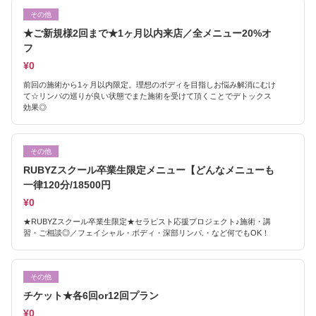
その他
★ご新規様2回まで★1ヶ月以内来店／全メニュー20%オ
フ
¥0
前回の施術から1ヶ月以内限定。理想のボディを目指しお悩み解消にむけ
て☆リンパの巡りが良い状態でまた施術を受けて頂くことでデトックス
効果◎
その他
RUBYZスクール卒業生限定メニュー【どんなメニューも
一律120分/18500円
¥0
★RUBYZスクール卒業生限定★セラピスト応援プロジェクト♪施術・講
習・ご相談◎／フェイシャル・ボディ・深部リンパ.・など何でもOK！
その他
チケット★各6回or12回プラン
¥0