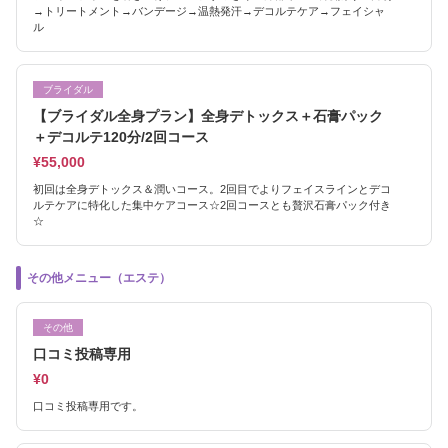
→トリートメント→バンデージ→温熱発汗→デコルテケア→フェイシャ
ル
ブライダル
【ブライダル全身プラン】全身デトックス＋石膏パック
＋デコルテ120分/2回コース
¥55,000
初回は全身デトックス＆潤いコース。2回目でよりフェイスラインとデコ
ルテケアに特化した集中ケアコース☆2回コースとも贅沢石膏パック付き
☆
その他メニュー（エステ）
その他
口コミ投稿専用
¥0
口コミ投稿専用です。