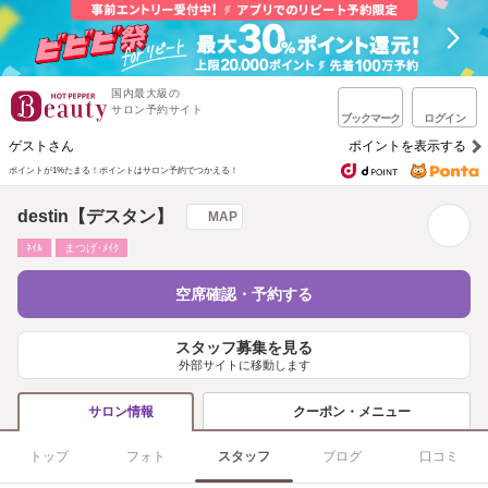
国内最大級の
サロン予約サイト
ブックマーク
ログイン
ゲストさん
ポイントを表示する
ポイントが1%たまる！
ポイントはサロン予約でつかえる！
destin【デスタン】
MAP
ﾈｲﾙ
まつげ･ﾒｲｸ
空席確認・予約する
スタッフ募集を見る
外部サイトに移動します
クーポン・メニュー
サロン情報
トップ
フォト
スタッフ
ブログ
口コミ