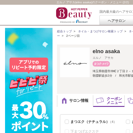
エルノ アサカ(elno asaka)のクーポン・メニュー (2/2)
国内最大級のヘアサロ
ヘアサロン
総合トップ
>
ネイル・まつげサロン検索トップ
>
ネ
ー
>
2ページ目
elno asaka
エルノ アサカ
埼玉県朝霞市仲町２丁目２－
朝霞駅徒歩2分 / 和光市駅徒
クーポン
サロン情報
メニュー
まつエク（ナチュラル）
（4）
下まつげエクステ