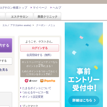
つげサロン検索トップ
マイページ
ヘルプ
ン
エステサロン
美容クリニック
>
エルノ アサカ(elno asaka)
>
クーポン・メニュ
ようこそ、ゲストさん。
約する
ログインする
会員登録する（無料）
クする
ホットペッパービューティーなら
1%
ポイントが
たまる！
を見る
ためたポイントをつかっておとく
にサロンをネット予約！
たまるポイントについて
つかえるサービス一覧
ポイント設定変更
ブックマーク