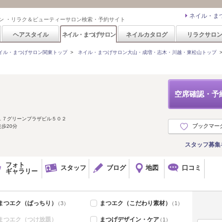
ネイル・ま
ン ・リラク＆ビューティーサロン検索・予約サイト
ヘアスタイル
ネイル・まつげサロン
ネイルカタログ
リラクサロ
イル・まつげサロン関東トップ
>
ネイル・まつげサロン大山・成増・志木・川越・東松山トップ
空席確認・予
１７グリーンプラザビル５０２
ブックマー
歩20分
スタッフ募集
フォト
スタッフ
ブログ
地図
口コミ
ギャラリー
まつエク（ぱっちり）
まつエク（こだわり素材）
（3）
（1）
まつエク（つけ放題）
まつげデザイン・ケア
（1）