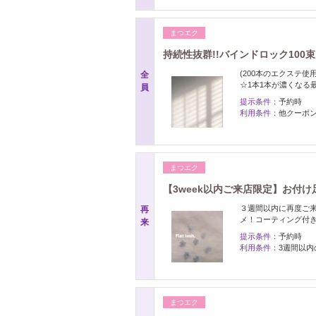
まつエク
持続性抜群!!バインドロック100束 
(200本のエクステ
全
☆1本1本が濃くなる
員
提示条件：
予約時
利用条件：
他クーポ
まつエク
【3week以内ご来店限定】お付
３週間以内に再度ご
再
メ！コーティング付
来
提示条件：
予約時
利用条件：
3週間以
まつエク