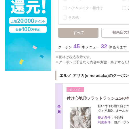
ヘア＆メイク・着付け
その他
初来店の
すべて
45
32
クーポン
件 メニュー
件 あります
価格は税込表示です。
クーポンは予告なく内容を変更・終了する可
エルノ アサカ(elno asaka)のクーポン
まつエク
付け心地◎フラットラッシュ140本 
軽い付け心地で自ま
全
グ＋￥300、オールカ
員
提示条件：
予約時
利用条件：
他クーポ