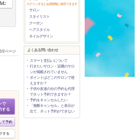
ログインすると会員情報に保存できます
サロン
スタイリスト
クーポン
ヘアスタイル
ネイルデザイン
よくある問い合わせ
2/2ページ
スマート支払いについて
行きたいサロン・近隣のサロ
ンが掲載されていません
ポイントはどこのサロンで使
えますか？
子供や友達の分の予約も代理
でネット予約できますか？
予約をキャンセルしたい
ンで
「無断キャンセル」と表示が
約する
出て、ネット予約ができない
して予約
クする