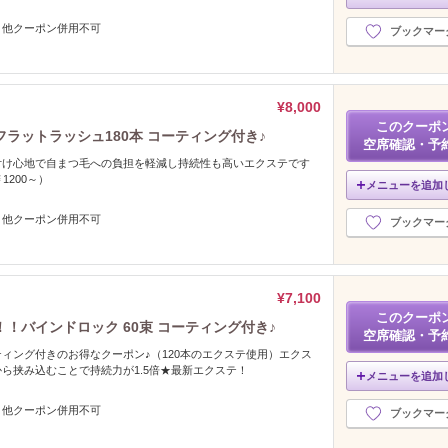
、他クーポン併用不可
ブックマー
¥8,000
このクーポ
ラットラッシュ180本 コーティング付き♪
空席確認・予
付け心地で自まつ毛への負担を軽減し持続性も高いエクステです
1200～）
メニューを追加
、他クーポン併用不可
ブックマー
¥7,100
このクーポ
！バインドロック 60束 コーティング付き♪
空席確認・予
ィング付きのお得なクーポン♪（120本のエクステ使用）エクス
ら挟み込むことで持続力が1.5倍★最新エクステ！
メニューを追加
、他クーポン併用不可
ブックマー