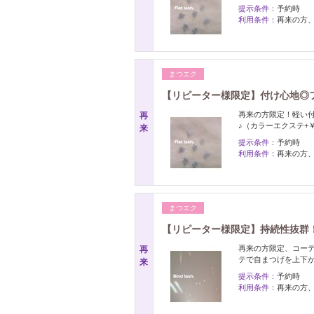
提示条件：
予約時
利用条件：
再来の方
まつエク
【リピーター様限定】付け心地◎フ
再来の方限定！軽い
再
♪（カラーエクステ+￥
来
提示条件：
予約時
利用条件：
再来の方
まつエク
【リピーター様限定】持続性抜群！
再来の方限定、コーテ
再
テで自まつげを上下か
来
提示条件：
予約時
利用条件：
再来の方