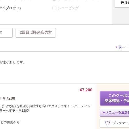
アイブロウ
シェービング
（1）
方
2回目以降来店の方
前へ
能性があります。
¥7,200
このクーポ
￥7200
空席確認・予
つげへの負担を軽減し持続性も高いエクステです！！(コーティン
ラーへ変更＋￥1200)
メニューを追加
ンとの併用不可
ブックマー