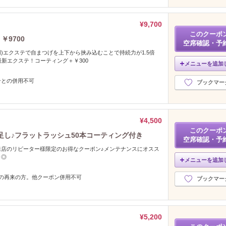
¥9,700
このクーポ
￥9700
空席確認・予
使用)エクステで自まつげを上下から挟み込むことで持続力が1.5倍
最新エクステ！コーティング＋￥300
メニューを追加
ンとの併用不可
ブックマー
¥4,500
このクーポ
け足し♪フラットラッシュ50本コーティング付き
空席確認・予
来店のリピーター様限定のお得なクーポン♪メンテナンスにオスス
き◎
メニューを追加
内の再来の方。他クーポン併用不可
ブックマー
¥5,200