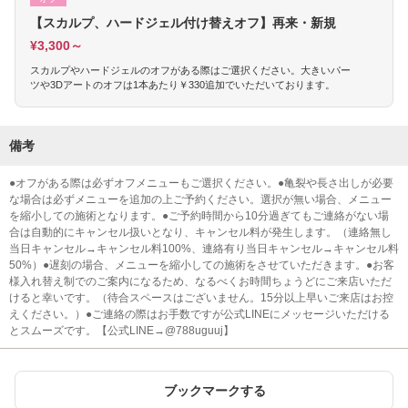
【スカルプ、ハードジェル付け替えオフ】再来・新規
¥3,300～
スカルプやハードジェルのオフがある際はご選択ください。大きいパー
ツや3Dアートのオフは1本あたり￥330追加でいただいております。
備考
●オフがある際は必ずオフメニューもご選択ください。●亀裂や長さ出しが必要
な場合は必ずメニューを追加の上ご予約ください。選択が無い場合、メニュー
を縮小しての施術となります。●ご予約時間から10分過ぎてもご連絡がない場
合は自動的にキャンセル扱いとなり、キャンセル料が発生します。（連絡無し
当日キャンセル→キャンセル料100%、連絡有り当日キャンセル→キャンセル料
50%）●遅刻の場合、メニューを縮小しての施術をさせていただきます。●お客
様入れ替え制でのご案内になるため、なるべくお時間ちょうどにご来店いただ
けると幸いです。（待合スペースはございません。15分以上早いご来店はお控
えください。）●ご連絡の際はお手数ですが公式LINEにメッセージいただける
とスムーズです。【公式LINE→@788uguuj】
ブックマークする