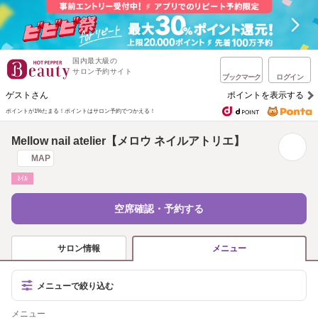
国内最大級の
サロン予約サイト
ブックマーク
ログイン
ゲストさん
ポイントを表示する
ポイントが1%たまる！
ポイントはサロン予約でつかえる！
Mellow nail atelier【メロウ ネイルアトリエ】
MAP
ﾈｲﾙ
空席確認・予約する
サロン情報
メニュー
メニューで絞り込む
メニュー