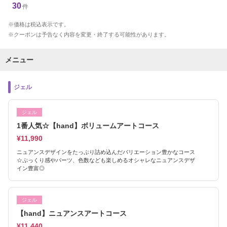
30
件
価格は税込表示です。
クーポンは予告なく内容を変更・終了する可能性があります。
メニュー
ジェル
ジェル
1番人気☆【hand】ボリュームアートコース
¥11,990
ニュアンスデザインをたっぷり詰め込んだバリエーション豊かなコース
☆ぷっくり感やパーツ、色数なども楽しめるオシャレなニュアンスデザ
イン豊富◎
ジェル
【hand】ニュアンスアートコース
¥11,440