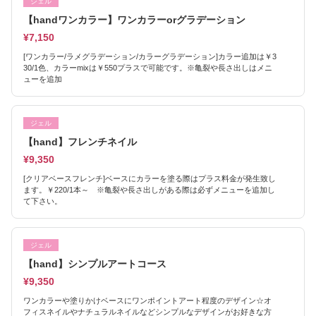
ジェル
【handワンカラー】ワンカラーorグラデーション
¥7,150
[ワンカラー/ラメグラデーション/カラーグラデーション]カラー追加は￥3
30/1色、カラーmixは￥550プラスで可能です。※亀裂や長さ出しはメニ
ューを追加
ジェル
【hand】フレンチネイル
¥9,350
[クリアベースフレンチ]ベースにカラーを塗る際はプラス料金が発生致し
ます。￥220/1本～ ※亀裂や長さ出しがある際は必ずメニューを追加し
て下さい。
ジェル
【hand】シンプルアートコース
¥9,350
ワンカラーや塗りかけベースにワンポイントアート程度のデザイン☆オ
フィスネイルやナチュラルネイルなどシンプルなデザインがお好きな方