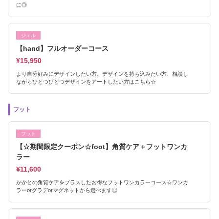
に◎
ジェル
【hand】フルオーダーコース
¥15,950
より自分好みにデザインしたい方、デザインを持ち込みたい方、相談し
ながらひとつひとつデザインをアートしたい方はこちら☆
フット
フット
【☆期間限定クーポン☆foot】角質ケア＋フットワンカ
ラー
¥11,600
かかとの角質ケアをプラスしたお得なフットワンカラーコース☆ワンカ
ラーorグラデorマグネットから選べます◎