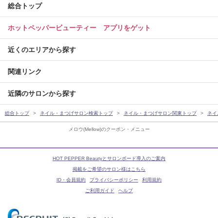
総合トップ
ホットペッパービューティー アプリをゲット
近くのエリアから探す
関連リンク
近隣のサロンから探す
総合トップ
ネイル・まつげサロン検索トップ
ネイル・まつげサロン関東トップ
ネイ
メロウ(Mellow)のクーポン・メニュー
HOT PEPPER Beautyとサロンボード導入のご案内
掲載をご希望のサロン様はこちら
ID・会員規約
プライバシーポリシー
利用規約
ご利用ガイド
ヘルプ