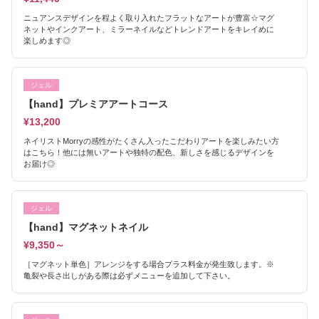
ニュアンスデザインを程よく取り入れたフラットなアートが豊富☆マグ
ネットやインクアート、ミラーネイルなどトレンドアートをキレイめに
楽しめます◎
ジェル
【hand】プレミアアートコース
¥13,200
ネイリストMorryの感性がたくさん入ったこだわりアートを楽しみたい方
はこちら！他には無いアートや独特の配色、新しさを感じるデザインを
お届け◎
ジェル
【hand】マグネットネイル
¥9,350～
［マグネット単色］アレンジをする場合プラス料金が発生致します。※
亀裂や長さ出しがある際は必ずメニューを追加して下さい。