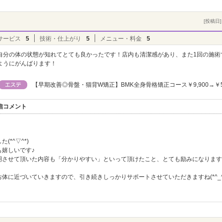
[投稿日] 
サービス
5
技術・仕上がり
5
メニュー・料金
5
自分の体の状態が知れてとても良かったです！店内も清潔感があり、また1回の施術
ようにがんばります！
【早期改善◎骨盤・猫背W矯正】BMK全身骨格矯正コース￥9,900→￥5,
返信コメント
*^▽^*)
嬉しいです♪
させて頂いた内容も「分かりやすい」といって頂けたこと、とても励みになります(^o
体に近づいていきますので、引き続きしっかりサポートさせていただきますね(*^_^