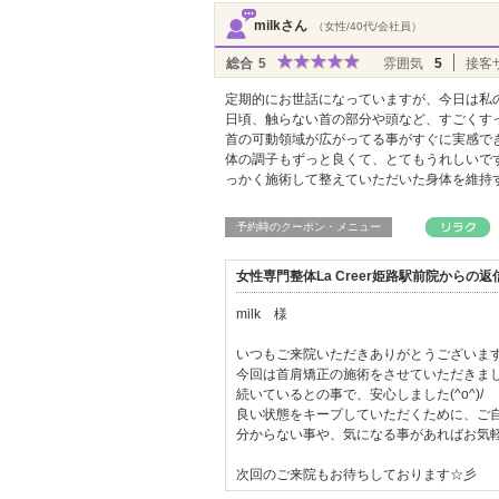
milkさん
（女性/40代/会社員）
総合
5
雰囲気
5
接客
定期的にお世話になっていますが、今日は私
日頃、触らない首の部分や頭など、すごくす
首の可動領域が広がってる事がすぐに実感で
体の調子もずっと良くて、とてもうれしいで
っかく施術して整えていただいた身体を維持
予約時のクーポン・メニュー
女性専門整体La Creer姫路駅前院からの
milk 様
いつもご来院いただきありがとうございます(*
今回は首肩矯正の施術をさせていただきまし
続いているとの事で、安心しました(^o^)/
良い状態をキープしていただくために、ご
分からない事や、気になる事があればお気軽
次回のご来院もお待ちしております☆彡