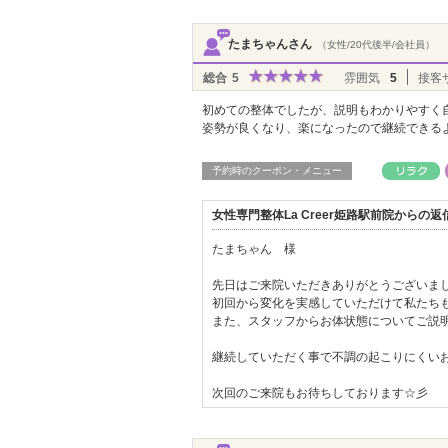
たまちゃんさん
（女性/20代後半/会社員）
総合
5
雰囲気
5
接客
初めての整体でしたが、説明もわかりやすく
姿勢が良くなり、楽になったので継続できる
予約時のクーポン・メニュー
女性専門整体La Creer姫路駅前院からの
たまちゃん 様
先日はご来院いただきありがとうございました(
初回から変化を実感していただけて私たちも
また、スタッフからお体状態についてご説明
継続していただく事で不調の起こりにくいお
次回のご来院もお待ちしております☆彡