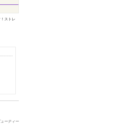
す！ストレ
ービューティー