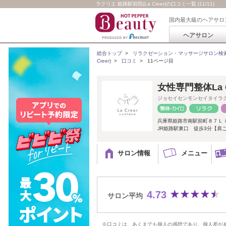
ラクリエ 姫路駅前院(La Creer)の口コミ一覧 (11/11)
国内最大級のヘアサロ
ヘアサロン
総合トップ
>
リラクゼーション・マッサージサロン検
Creer)
>
口コミ
>
11ページ目
女性専門整体La 
ジョセイセンモンセイタイラ
兵庫県姫路市南駅前町８７Ｌ
JR姫路駅東口 徒歩3分【肩こ
サロン情報
メニュー
4.73
サロン平均
※口コミは、あくまでも個人の感想であり、個人差が