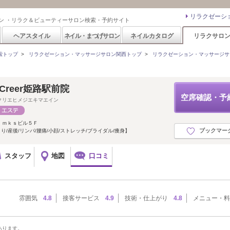
リラクゼーシ
ン ・リラク＆ビューティーサロン検索・予約サイト
ヘアスタイル
ネイル・まつげサロン
ネイルカタログ
リラクサロ
索トップ
>
リラクゼーション・マッサージサロン関西トップ
>
リラクゼーション・マッサージサ
Creer姫路駅前院
空席確認・予
クリエヒメジエキマエイン
ｉｍｋｓビル５Ｆ
ブックマー
り/産後/リンパ/腰痛/小顔/ストレッチ/ブライダル/痩身】
スタッフ
地図
口コミ
雰囲気
4.8
接客サービス
4.9
技術・仕上がり
4.8
メニュー・料
あります。