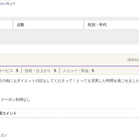
点の考え方
点数
性別・年代
[投稿日] 
サービス
5
技術・仕上がり
5
メニュー・料金
5
正の他にもダイエットの話もしてくださって！とっても充実した時間を過ごせまし
クーポン利用なし
返信コメント
た♪