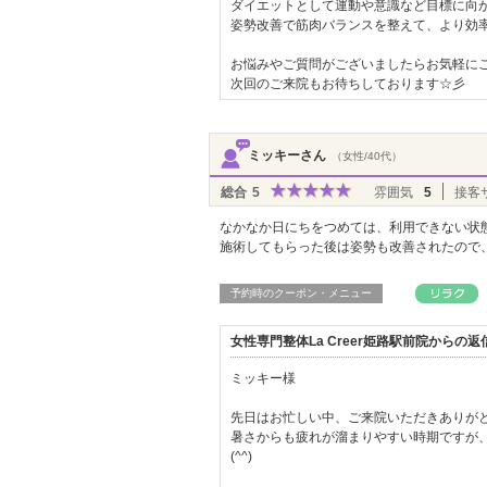
ダイエットとして運動や意識など目標に向かっ
姿勢改善で筋肉バランスを整えて、より効
お悩みやご質問がございましたらお気軽にご
次回のご来院もお待ちしております☆彡
ミッキーさん
（女性/40代）
総合
5
雰囲気
5
接客
なかなか日にちをつめては、利用できない状
施術してもらった後は姿勢も改善されたので
予約時のクーポン・メニュー
女性専門整体La Creer姫路駅前院からの
ミッキー様
先日はお忙しい中、ご来院いただきありがと
暑さからも疲れが溜まりやすい時期ですが
(^^)