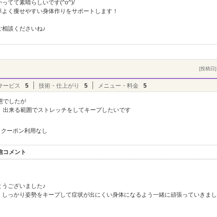
てて素晴らしいです(^o^)/
率よく痩せやすい身体作りをサポートします！
相談くださいね♪
[投稿日] 
サービス
5
技術・仕上がり
5
メニュー・料金
5
態でしたが
、出来る範囲でストレッチをしてキープしたいです
クーポン利用なし
返信コメント
うございました♪
、しっかり姿勢をキープして症状が出にくい身体になるよう一緒に頑張っていきまし