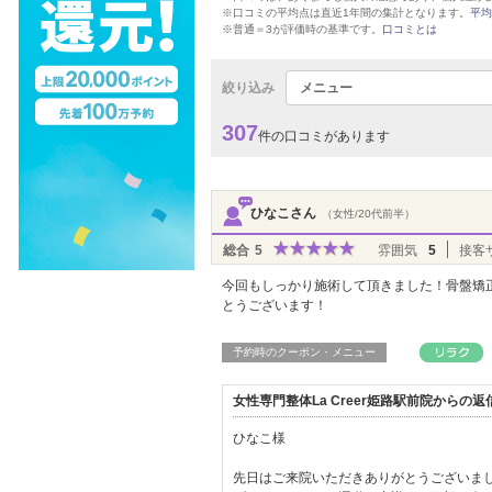
※口コミの平均点は直近1年間の集計となります。
平均
※普通＝3が評価時の基準です。
口コミとは
絞り込み
メニュー
307
件の口コミがあります
ひなこさん
（女性/20代前半）
総合
5
雰囲気
5
接客
今回もしっかり施術して頂きました！骨盤矯
とうございます！
予約時のクーポン・メニュー
女性専門整体La Creer姫路駅前院からの
ひなこ様
先日はご来院いただきありがとうございまし