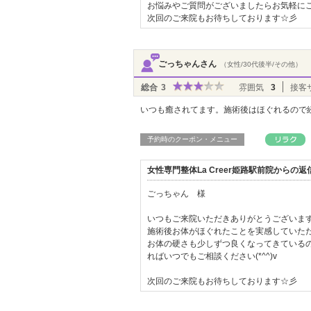
お悩みやご質問がございましたらお気軽にご
次回のご来院もお待ちしております☆彡
ごっちゃんさん
（女性/30代後半/その他）
総合
3
雰囲気
3
接客
いつも癒されてます。施術後はほぐれるので
予約時のクーポン・メニュー
女性専門整体La Creer姫路駅前院からの
ごっちゃん 様
いつもご来院いただきありがとうございます(*
施術後お体がほぐれたことを実感していただけて
お体の硬さも少しずつ良くなってきている
ればいつでもご相談ください(*^^)v
次回のご来院もお待ちしております☆彡