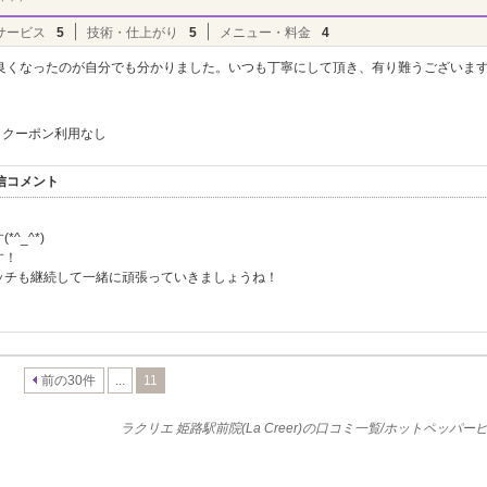
サービス
5
技術・仕上がり
5
メニュー・料金
4
良くなったのが自分でも分かりました。いつも丁寧にして頂き、有り難うございま
クーポン利用なし
返信コメント
_^*)
す！
ッチも継続して一緒に頑張っていきましょうね！
前の30件
...
11
ラクリエ 姫路駅前院(La Creer)の口コミ一覧/ホットペッパ