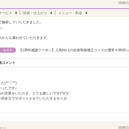
[投稿日] 
サービス
4
技術・仕上がり
4
メニュー・料金
4
で施術していただきました。
た。
。
れからも通わせていただきます。
【1周年感謝クーポン】人気No.1の全身骨格矯正コースが通常￥9600→
返信コメント
*^▽^*)
ったです♪
言葉をいただき、とても嬉しいです(^o^)/
一同全力でサポートさせていただきます☆彡
[投稿日] 
バイト）