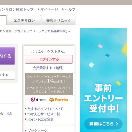
ョンサロン検索トップ
マイページ
ヘルプ
ン
エステサロン
美容クリニック
ロン姫路・加古川トップ
>
ラクリエ 姫路駅前院(La
ようこそ、ゲストさん。
約する
ログインする
会員登録する（無料）
クする
ホットペッパービューティーなら
1%
ポイントが
たまる！
ためたポイントをつかっておとく
にサロンをネット予約！
たまるポイントについて
金
4.3
つかえるサービス一覧
ポイント設定変更
ブックマーク