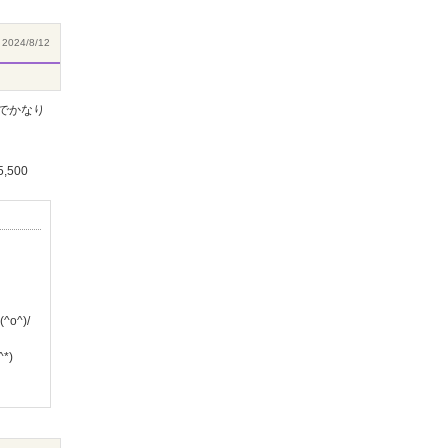
2024/8/12
でかなり
500
^)/
*)