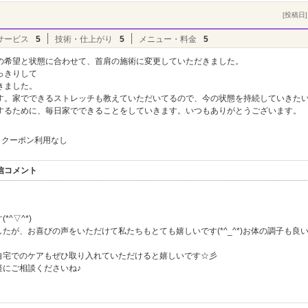
[投稿日] 
サービス
5
技術・仕上がり
5
メニュー・料金
5
の希望と状態に合わせて、首肩の施術に変更していただきました。
っきりして
きました。
す。家でできるストレッチも教えていただいてるので、今の状態を持続していきた
するために、毎日家でできることをしていきます。いつもありがとうございます。
クーポン利用なし
返信コメント
^▽^*)
たが、お喜びの声をいただけて私たちもとても嬉しいです(*^_^*)お体の調子も良
自宅でのケアもぜひ取り入れていただけると嬉しいです☆彡
にご相談くださいね♪