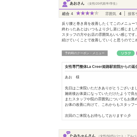
あおさん
（女性/20代前半/学生）
総合
4
雰囲気
4
接客
反り腰と巻き肩を改善したくてこのメニュー
終わったあとはいつもより少し楽に感じまし
スタッフの方やお店の雰囲気もいい感じです
続けていくことで改善していくと思うのでこ
予約時のクーポン・メニュー
女性専門整体La Creer姫路駅前院からの
あお 様
先日はご来院いただきありがとうございました(
施術後お体楽になっていただけたようで良か
またスタッフや院の雰囲気についてもお褒めの
お体の改善に向けて、これからもスタッフ
次回のご来院もお待ちしております☆彡
たみちゃんさん
（女性/50代/パート・アル