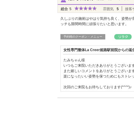
総合
5
雰囲気
5
接客
久しぶりの施術はやはり気持ち良く、姿勢が
ッチも隙間時間に頑張りたいと思います。
予約時のクーポン・メニュー
女性専門整体La Creer姫路駅前院からの
たみちゃん様
いつもご来院いただきありがとうございます(*^
また嬉しいコメントをありがとうございま
楽になったいい姿勢を保つためにもストレ
次回のご来院もお待ちしております(*^^*)♪