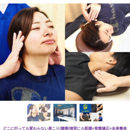
どこに行っても変わらない肩こり/腰痛/猫背に☆筋膜×骨盤矯正×全身整体