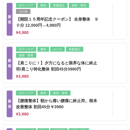
ボディケア
整体
骨盤矯正
接骨・整骨
その他
新
【開院１５周年記念クーポン】 全身整体 ９
規
０分 12,000円→4,980円
¥4,980
ボディケア
整体
カイロ
骨盤矯正
接骨・整骨
新
【肩こりに！】夕方になると限界な体に終止
規
符/肩こり特化整体 初回45分3980円
¥3,980
ボディケア
整体
接骨・整骨
【腰痛整体】朝から痛い腰痛に終止符。根本
新
規
改善整体 初回45分￥3980
¥3,980