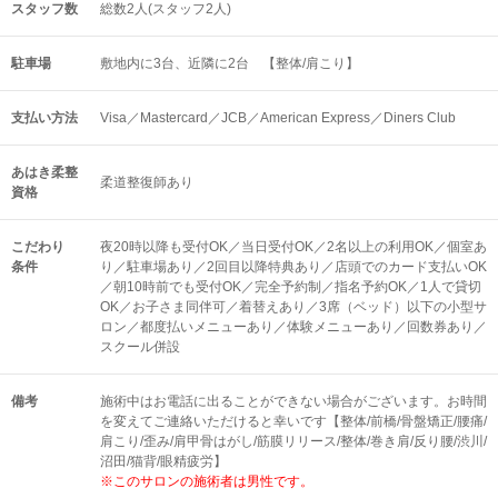
スタッフ数
総数2人(スタッフ2人)
駐車場
敷地内に3台、近隣に2台 【整体/肩こり】
支払い方法
Visa／Mastercard／JCB／American Express／Diners Club
あはき柔整
柔道整復師あり
資格
こだわり
夜20時以降も受付OK／当日受付OK／2名以上の利用OK／個室あ
条件
り／駐車場あり／2回目以降特典あり／店頭でのカード支払いOK
／朝10時前でも受付OK／完全予約制／指名予約OK／1人で貸切
OK／お子さま同伴可／着替えあり／3席（ベッド）以下の小型サ
ロン／都度払いメニューあり／体験メニューあり／回数券あり／
スクール併設
備考
施術中はお電話に出ることができない場合がございます。お時間
を変えてご連絡いただけると幸いです【整体/前橋/骨盤矯正/腰痛/
肩こり/歪み/肩甲骨はがし/筋膜リリース/整体/巻き肩/反り腰/渋川/
沼田/猫背/眼精疲労】
※このサロンの施術者は男性です。