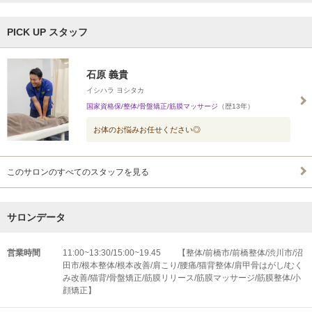
PICK UP スタッフ
石原 義貴
イシハラ ヨシタカ
国家資格保/整体/骨盤矯正/筋膜マッサージ
（歴13年）
お体のお悩みお任せください◎
このサロンのすべてのスタッフを見る
サロンデータ
営業時間
11:00~13:30/15:00~19.45 【整体/前橋市/前橋整体/渋川市/沼
田市/根本整体/根本改善/肩こり/腰痛/猫背整体/肩甲骨はがし/むく
み改善/猫背/骨盤矯正/筋膜リリース/筋膜マッサージ/筋膜整体/小
顔矯正】