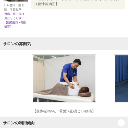
り腰/小顔矯正】
L.A.整体・整骨
院 半田俊平
腰痛、肩こりは
お任せください
【筋膜整体×骨盤
矯正】
サロンの雰囲気
【整体/前橋/渋川/骨盤矯正/肩こり/腰痛】
サロンの利用傾向