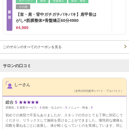
ボディケア
整体
骨盤矯正
接骨・整骨
その他
新
【首・肩・背中ガチガチバキバキ】肩甲骨は
規
がし×筋膜整体×骨盤矯正60分4980
¥4,980
このサロンのすべてのクーポンを見る
サロンの口コミ
サロンPick Up
しーさん
（女性/30代後半/パート・アルバイト）
総合
5
★
★
★
★
★
雰囲気：
5
接客サービス：
5
技術・仕上がり：
5
メニュー・料金：
5
初めての来院で不安もありましたが、スタッフの方がとても丁寧に対応して
くださり、リラックスして施術を受けることができました。慢性的な腰痛も
回数を重ねるごとに改善し、体が軽くなっていくのを実感しています。同じ