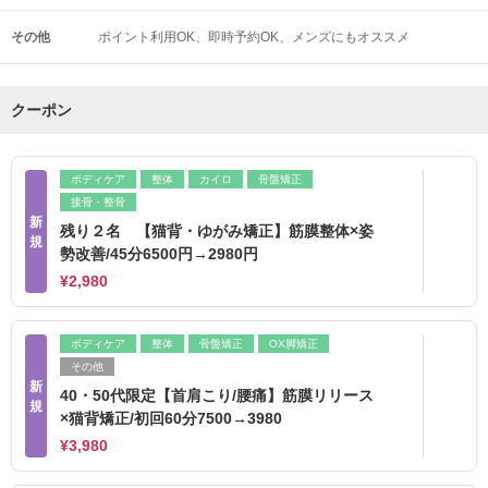
その他
ポイント利用OK
即時予約OK
メンズにもオススメ
クーポン
ボディケア
整体
カイロ
骨盤矯正
接骨・整骨
新
残り２名 【猫背・ゆがみ矯正】筋膜整体×姿
規
勢改善/45分6500円→2980円
¥2,980
ボディケア
整体
骨盤矯正
OX脚矯正
その他
新
40・50代限定【首肩こり/腰痛】筋膜リリース
規
×猫背矯正/初回60分7500→3980
¥3,980