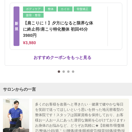
ボディケア
整体
カイロ
骨盤矯正
接骨・整骨
【肩こりに！】夕方になると限界な体
新
規
に終止符/肩こり特化整体 初回45分
3980円
¥3,980
おすすめクーポンをもっと見る
サロンからの一言
多くのお客様を改善へと導きたい・健康で健やかな毎日
を笑顔で送ってほしいという思いを持った地元密着型の
整体院です！スタッフは国家資格を保持しており、お客
様お一人お一人にあった適切な施術を心がけております♪
お身体のお悩みなど、どうぞお気軽に★【前橋市/骨盤矯
正/整体/小顔/肩こり/腰痛/産後/眼精疲労/猫背/頭痛/姿勢/反