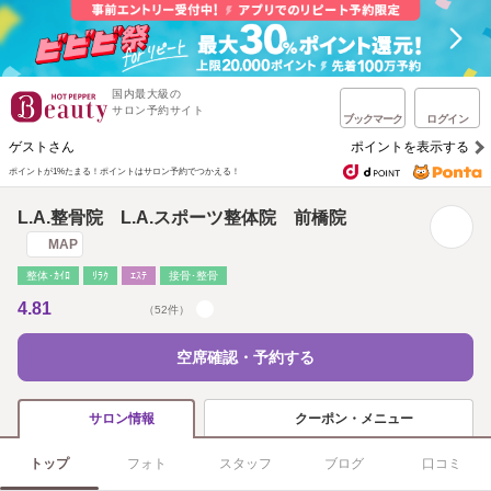
国内最大級の
サロン予約サイト
ブックマーク
ログイン
ゲストさん
ポイントを表示する
ポイントが1%たまる！
ポイントはサロン予約でつかえる！
L.A.整骨院 L.A.スポーツ整体院 前橋院
MAP
整体･ｶｲﾛ
ﾘﾗｸ
ｴｽﾃ
接骨･整骨
4.81
（52件）
空席確認・予約する
クーポン・メニュー
サロン情報
トップ
フォト
スタッフ
ブログ
口コミ