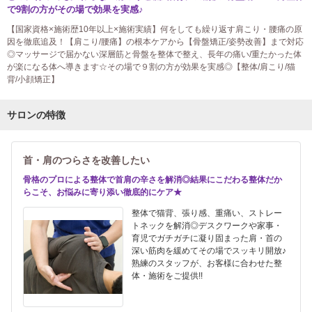
で9割の方がその場で効果を実感♪
【国家資格×施術歴10年以上×施術実績】何をしても繰り返す肩こり・腰痛の原
因を徹底追及！【肩こり/腰痛】の根本ケアから【骨盤矯正/姿勢改善】まで対応
◎マッサージで届かない深層筋と骨盤を整体で整え、長年の痛い/重たかった体
が楽になる体へ導きます☆その場で９割の方が効果を実感◎【整体/肩こり/猫
背/小顔矯正】
サロンの特徴
首・肩のつらさを改善したい
骨格のプロによる整体で首肩の辛さを解消◎結果にこだわる整体だか
らこそ、お悩みに寄り添い徹底的にケア★
整体で猫背、張り感、重痛い、ストレー
トネックを解消◎デスクワークや家事・
育児でガチガチに凝り固まった肩・首の
深い筋肉を緩めてその場でスッキリ開放♪
熟練のスタッフが、お客様に合わせた整
体・施術をご提供!!