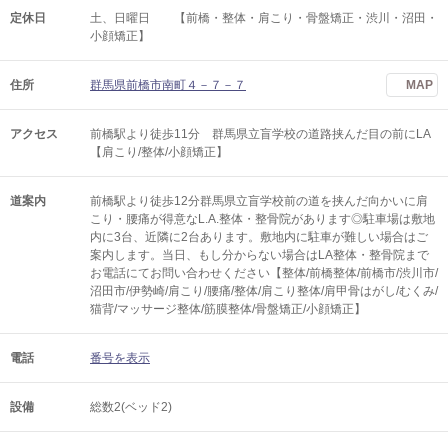
定休日
土、日曜日 【前橋・整体・肩こり・骨盤矯正・渋川・沼田・
小顔矯正】
住所
群馬県前橋市南町４－７－７
MAP
アクセス
前橋駅より徒歩11分 群馬県立盲学校の道路挟んだ目の前にLA
【肩こり/整体/小顔矯正】
道案内
前橋駅より徒歩12分群馬県立盲学校前の道を挟んだ向かいに肩
こり・腰痛が得意なL.A.整体・整骨院があります◎駐車場は敷地
内に3台、近隣に2台あります。敷地内に駐車が難しい場合はご
案内します。当日、もし分からない場合はLA整体・整骨院まで
お電話にてお問い合わせください【整体/前橋整体/前橋市/渋川市/
沼田市/伊勢崎/肩こり/腰痛/整体/肩こり整体/肩甲骨はがし/むくみ/
猫背/マッサージ整体/筋膜整体/骨盤矯正/小顔矯正】
電話
番号を表示
設備
総数2(ベッド2)