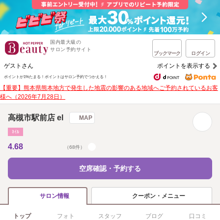
国内最大級の
サロン予約サイト
ブックマーク
ログイン
ゲストさん
ポイントを表示する
ポイントが1%たまる！
ポイントはサロン予約でつかえる！
【重要】熊本県熊本地方で発生した地震の影響のある地域へご予約されているお客
様へ（2026年7月28日）
高槻市駅前店 el
MAP
ﾈｲﾙ
4.68
（68件）
空席確認・予約する
クーポン・メニュー
サロン情報
トップ
フォト
スタッフ
ブログ
口コミ