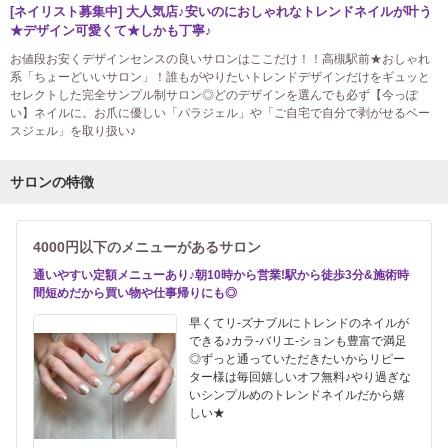
[ネイリスト募集中] 大人気店♪安いのにおしゃれなトレンドネイルが叶う
★デザイン可愛くて★しかも丁寧♪
お値段お安くデザインセンスの良いサロンはここだけ！！高槻駅前★おしゃれ
系「ちょーどいいサロン」！誰もがやりたいトレンドデザインだけをギュッと
セレクトした完全サンプル制サロン◎どのデザインを選んでも必ず【今っぽ
い】ネイルに。お爪に優しい「パラジェル」や「ご自宅で自分で剥がせるベー
スジェル」を取り扱い♪
サロンの特徴
4000円以下のメニューがあるサロン
通いやすい定額メニューあり♪朝10時から営業!駅から徒歩3分&施術時
間短めだから買い物や仕事帰りにも◎
早くてリ-ズナブルにトレンドのネイルが
できる♪カラ-バリエ-ションも豊富で満足
◎ずっと通っていただきたいからリピー
ター様は毎回嬉しいオフ無料♪やり過ぎな
いシンプルめのトレンドネイルだから嬉
しい★