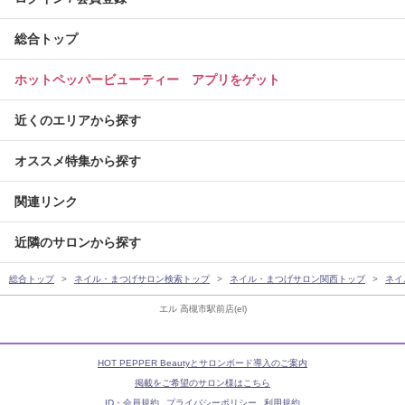
総合トップ
ホットペッパービューティー アプリをゲット
近くのエリアから探す
オススメ特集から探す
関連リンク
近隣のサロンから探す
総合トップ
ネイル・まつげサロン検索トップ
ネイル・まつげサロン関西トップ
ネイ
エル 高槻市駅前店(el)
HOT PEPPER Beautyとサロンボード導入のご案内
掲載をご希望のサロン様はこちら
ID・会員規約
プライバシーポリシー
利用規約