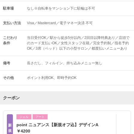
駐車場
なし※自転車をマンション下に駐輪は不可
支払い方法
Visa／Mastercard／電子マネー決済 不可
こだわり
当日受付OK／駅から徒歩5分以内／2回目以降特典あり／店頭で
条件
のカード支払いOK／女性スタッフ在籍／完全予約制／指名予約
OK／3席（ベッド）以下の小型サロン／都度払いメニューあり
備考
長さだし、フィルイン、持ち込みメニュー無し
その他
ポイント利用OK
即時予約OK
クーポン
ジェル
アート
point ニュアンス【新規オフ込】デザインA
新
規
￥4200