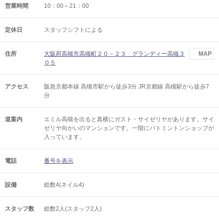
営業時間
10：00～21：00
定休日
スタッフシフトによる
住所
大阪府高槻市高槻町２０－２３ グランディー高槻３
MAP
０５
アクセス
阪急京都本線 高槻市駅から徒歩3分 JR京都線 高槻駅から徒歩7
分
道案内
エミル高槻を出ると真横にガスト・サイゼリヤがあります。サイ
ゼリヤ向かいのマンションです。一階にバトミントンショップが
入っています。
電話
番号を表示
設備
総数4(ネイル4)
スタッフ数
総数2人(スタッフ2人)