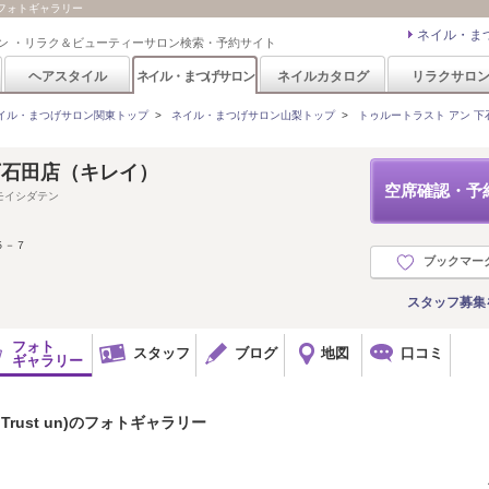
真・フォトギャラリー
ネイル・ま
ン ・リラク＆ビューティーサロン検索・予約サイト
ヘアスタイル
ネイル・まつげサロン
ネイルカタログ
リラクサロ
イル・まつげサロン関東トップ
>
ネイル・まつげサロン山梨トップ
>
トゥルートラスト アン 下石田店(
un 下石田店（キレイ）
空席確認・予
モイシダテン
５－７
ブックマー
スタッフ募集
フォト
スタッフ
ブログ
地図
口コミ
ギャラリー
Trust un)のフォトギャラリー