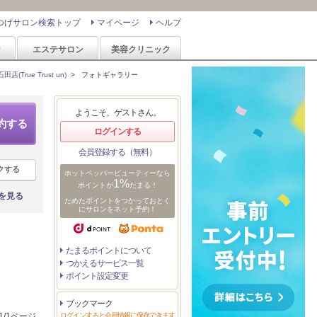
つげサロン検索トップ
マイページ
ヘルプ
ン
エステサロン
美容クリニック
True Trust un)
>
フォトギャラリー
ようこそ、ゲストさん。
約する
ログインする
会員登録する（無料）
クする
ホットペッパービューティーなら
1%
ポイントが
たまる！
を見る
ためたポイントをつかっておとく
にサロンをネット予約！
たまるポイントについて
つかえるサービス一覧
ポイント設定変更
ブックマーク
1/1ページ
ログインすると会員情報に保存できます