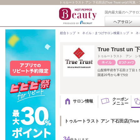
トゥルートラスト アン 下石田店(True Trust un)の写
国内最大級のヘアサロ
ヘアサロン
総合トップ
>
ネイル・まつげサロン検索トップ
>
ネ
True Trust 
トゥルートラスト アン シ
山梨県甲府市下石田２丁目１
国道20号から車で5分
クーポン
サロン情報
メニュー
トゥルートラスト アン 下石田店(True 
34
件あります