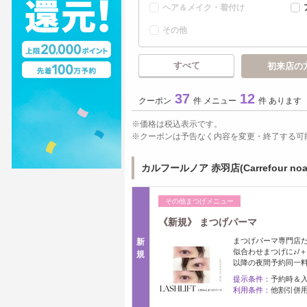
ヘア＆メイク・着付け
その他
すべて
初来店の
37
12
クーポン
件 メニュー
件 あります
価格は税込表示です。
クーポンは予告なく内容を変更・終了する可
カルフールノア 赤羽店(Carrefour n
その他まつげメニュー
《新規》 まつげパーマ
まつげパーマ専門店だ
新
似合わせまつげに♪/
規
以降の夜間予約同一
提示条件：
予約時＆
利用条件：
他割引併