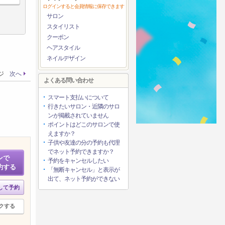
ログインすると会員情報に保存できます
サロン
スタイリスト
クーポン
ヘアスタイル
ネイルデザイン
ージ
次へ
よくある問い合わせ
スマート支払いについて
行きたいサロン・近隣のサロ
ンが掲載されていません
ポイントはどこのサロンで使
えますか？
子供や友達の分の予約も代理
でネット予約できますか？
ンで
予約をキャンセルしたい
約する
「無断キャンセル」と表示が
出て、ネット予約ができない
して予約
クする