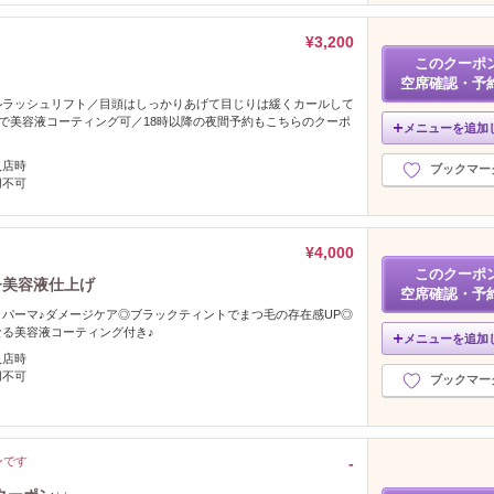
¥3,200
このクーポ
空席確認・予
ルラッシュリフト／目頭はしっかりあげて目じりは緩くカールして
円で美容液コーティング可／18時以降の夜間予約もこちらのクーポ
メニューを追加
入店時
ブックマー
用不可
¥4,000
このクーポ
+美容液仕上げ
空席確認・予
パーマ♪ダメージケア◎ブラックティントでまつ毛の存在感UP◎
る美容液コーティング付き♪
メニューを追加
入店時
用不可
ブックマー
ンです
‐