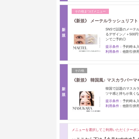
その他まつげメニュー
《新規》 メーテルラッシュリフト
SNSで話題のメーテ
新
るデザイン／＋500
規
ンでご予約◎
提示条件：
予約時＆
利用条件：
他割引併
その他
《新規》 韓国風♪ マスカラパーマ
韓国で話題のマスカラ
新
ツヤ感と持ちが良くな
規
提示条件：
予約時＆
利用条件：
他割引併
メニューを選択してご利用いただくクーポ