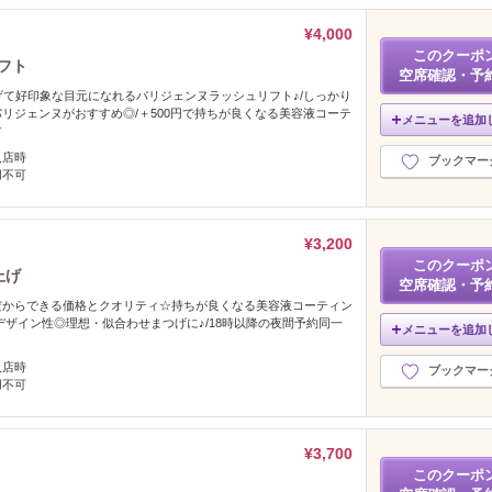
¥4,000
このクーポ
フト
空席確認・予
げて好印象な目元になれるパリジェンヌラッシュリフト♪/しっかり
リジェンヌがおすすめ◎/＋500円で持ちが良くなる美容液コーテ
メニューを追加
す
入店時
ブックマー
用不可
¥3,200
このクーポ
上げ
空席確認・予
だからできる価格とクオリティ☆持ちが良くなる美容液コーティン
デザイン性◎理想・似合わせまつげに♪/18時以降の夜間予約同一
メニューを追加
入店時
ブックマー
用不可
¥3,700
このクーポ