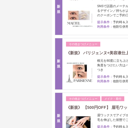
SNSで話題のメーテ
新
るデザイン／持ちがよ
規
のクーポンでご予約
提示条件：
予約時＆
利用条件：
他割引併
その他まつげメニュー
《新規》 パリジェンヌ+美容液仕
根元を80度に立ち上
新
角度をつけたい方はパ
規
つき
提示条件：
予約時＆
利用条件：
他割引併
その他まつげメニュー
メイク・着付
《新規》 【500円OFF】 眉毛ワ
眉ワックスでアイブロ
新
毛を伸ばした状態で
規
提示条件：
予約時＆