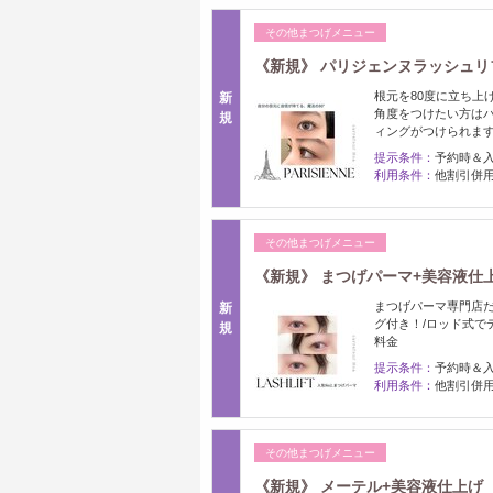
その他まつげメニュー
《新規》 パリジェンヌラッシュリ
根元を80度に立ち上
新
角度をつけたい方はパ
規
ィングがつけられま
提示条件：
予約時＆
利用条件：
他割引併
その他まつげメニュー
《新規》 まつげパーマ+美容液仕
まつげパーマ専門店
新
グ付き！/ロッド式で
規
料金
提示条件：
予約時＆
利用条件：
他割引併
その他まつげメニュー
《新規》 メーテル+美容液仕上げ