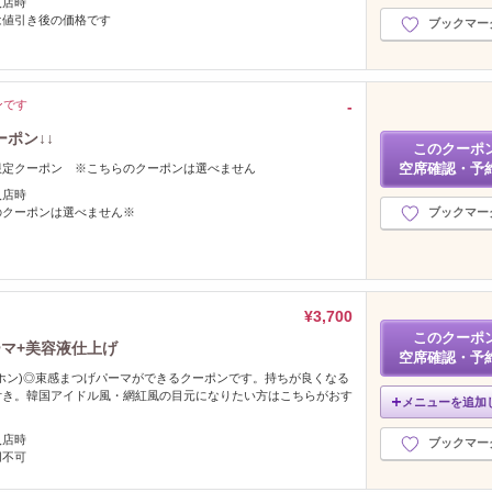
入店時
は値引き後の価格です
ブックマー
ンです
‐
ポン↓↓
このクーポ
空席確認・予
限定クーポン ※こちらのクーポンは選べません
入店時
のクーポンは選べません※
ブックマー
¥3,700
このクーポ
ーマ+美容液仕上げ
空席確認・予
ホン)◎束感まつげパーマができるクーポンです。持ちが良くなる
付き。韓国アイドル風・網紅風の目元になりたい方はこちらがおす
メニューを追加
入店時
ブックマー
用不可