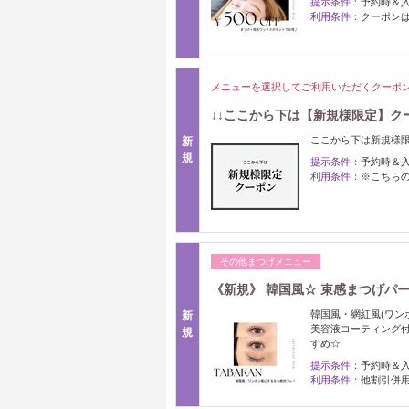
提示条件：
予約時＆
利用条件：
クーポン
メニューを選択してご利用いただくクーポ
↓↓ここから下は【新規様限定】クー
ここから下は新規様
新
規
提示条件：
予約時＆
利用条件：
※こちら
その他まつげメニュー
《新規》 韓国風☆ 束感まつげパ
韓国風・網紅風(ワン
新
美容液コーティング
規
すめ☆
提示条件：
予約時＆
利用条件：
他割引併