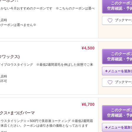
ーポン↓↓
このクーポ
空席確認・予
しかない今月おすすめのクーポンです ※こちらのクーポンは選べ
入店時
ブックマー
のクーポンは選べません※
¥4,500
このクーポ
ウワックス)
空席確認・予
アイブロウスタイリング ※最低2週間眉毛を伸ばした状態でご来
メニューを追加
入店時
用不可
ブックマー
¥6,700
このクーポ
ックス+まつげパーマ
空席確認・予
ウスタイリング☆＋500円で美容液コーティング ※最低2週間眉
ご来店ください。クーポンは値引き後の価格となっております
メニューを追加