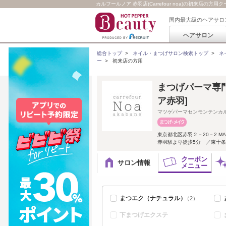
カルフールノア 赤羽店(Carrefour noa)の初来店の方
国内最大級のヘアサロ
ヘアサロン
総合トップ
>
ネイル・まつげサロン検索トップ
>
ネ
ー
>
初来店の方用
まつげパーマ専門店
ア赤羽]
マツゲパーマセンモンテンカ
東京都北区赤羽２－20－2 MA
赤羽駅より徒歩5分 ／東十
クーポン
サロン情報
メニュー
まつエク（ナチュラル）
（2）
下まつげエクステ