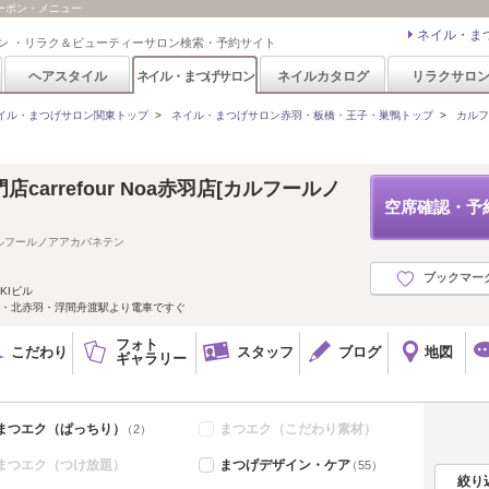
用クーポン・メニュー
ネイル・ま
ン ・リラク＆ビューティーサロン検索・予約サイト
ヘアスタイル
ネイル・まつげサロン
ネイルカタログ
リラクサロ
イル・まつげサロン関東トップ
>
ネイル・まつげサロン赤羽・板橋・王子・巣鴨トップ
>
カルフー
carrefour Noa赤羽店[カルフールノ
空席確認・予
ルフールノアアカバネテン
ブックマー
KIビル
条・北赤羽・浮間舟渡駅より電車ですぐ
フォト
こだわり
スタッフ
ブログ
地図
ギャラリー
まつエク（ぱっちり）
まつエク（こだわり素材）
（2）
まつエク（つけ放題）
まつげデザイン・ケア
（55）