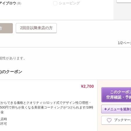
アイブロウ
シェービング
（8）
2回目以降来店の方
方
1/2ペ
能性があります。
oa)のクーポン
¥2,700
このクーポ
空席確認・予
からできる価格とクオリティ☆/ロッド式でデザイン性◎理想・
＋500円で持ちが良くなる美容液コーティングがつけられます/18時
メニューを追加
料金
入店時
ブックマー
用不可