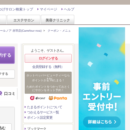
つげサロン検索トップ
マイページ
ヘルプ
ン
エステサロン
美容クリニック
ルノア 赤羽店(Carrefour noa)
>
クーポン・メニュ
ようこそ、ゲストさん。
約する
ログインする
会員登録する（無料）
クする
ホットペッパービューティーなら
1%
ポイントが
たまる！
ためたポイントをつかっておとく
にサロンをネット予約！
口コミ
たまるポイントについて
つかえるサービス一覧
ポイント設定変更
ブックマーク