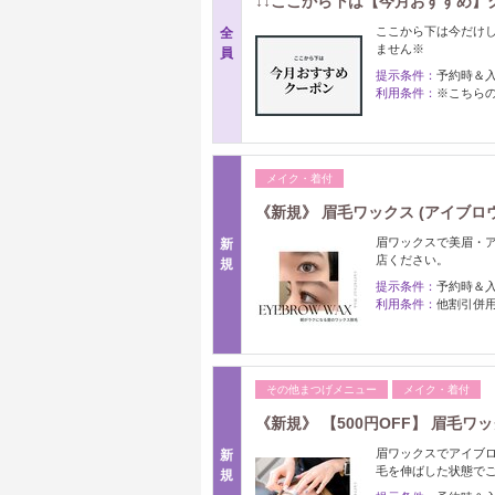
↓↓ここから下は【今月おすすめ】ク
ここから下は今だけ
全
ません※
員
提示条件：
予約時＆
利用条件：
※こちら
メイク・着付
《新規》 眉毛ワックス (アイブロ
眉ワックスで美眉・
新
店ください。
規
提示条件：
予約時＆
利用条件：
他割引併
その他まつげメニュー
メイク・着付
《新規》 【500円OFF】 眉毛ワ
眉ワックスでアイブロ
新
毛を伸ばした状態で
規