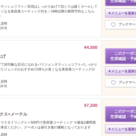
空席確認・予
ルラッシュリフト／目頭はしっかりあげて目じりは緩くカールして
くなる美容液コーティング付き／18時以降の夜間予約もこちら
メニューを追加
◎
入店時
ブックマー
用不可
¥4,500
このクーポ
上げ
空席確認・予
げて好印象な目元になれるパリジェンヌラッシュリフト♪/しっかり
リジェンヌがおすすめ◎/持ちが良くなる美容液コーティングが
メニューを追加
入店時
ブックマー
用不可
¥7,200
このクーポ
ックス+メーテル
空席確認・予
ウスタイリング☆＋500円で美容液コーティング ※最低2週間眉
ご来店ください。クーポンは値引き後の価格となっております
メニューを追加
入店時