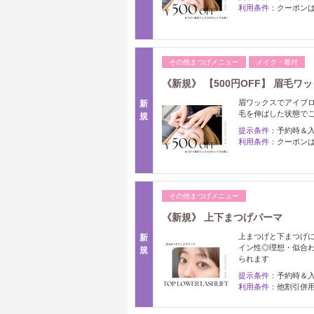
利用条件：
クーポン
その他まつげメニュー
メイク・着付
《新規》 【500円OFF】 眉毛ワ
眉ワックスでアイブロ
新
毛を伸ばした状態で
規
提示条件：
予約時＆
利用条件：
クーポン
その他まつげメニュー
《新規》 上下まつげパーマ
上まつげと下まつげに
新
イン性◎理想・似合わ
規
られます
提示条件：
予約時＆
利用条件：
他割引併