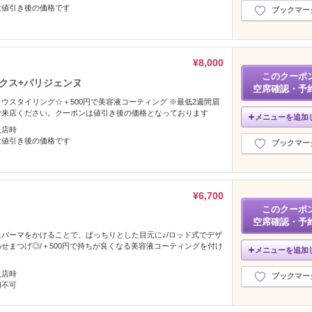
は値引き後の価格です
ブックマー
¥8,000
このクーポ
ックス+パリジェンヌ
空席確認・予
ウスタイリング☆＋500円で美容液コーティング ※最低2週間眉
ご来店ください。クーポンは値引き後の価格となっております
メニューを追加
入店時
は値引き後の価格です
ブックマー
¥6,700
このクーポ
空席確認・予
パーマをかけることで、ぱっちりとした目元に♪/ロッド式でデザ
せまつげ◎/＋500円で持ちが良くなる美容液コーティングを付け
メニューを追加
入店時
ブックマー
用不可