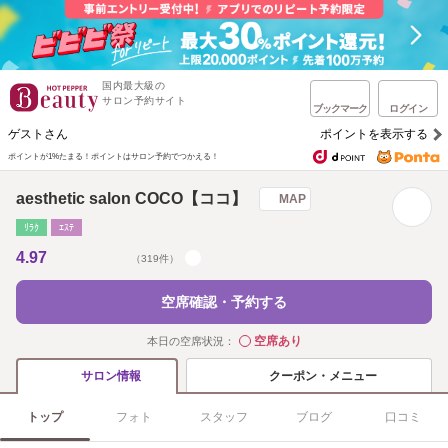
国内最大級の
サロン予約サイト
ブックマーク
ログイン
ゲストさん
ポイントを表示する
ポイントが1%たまる！
ポイントはサロン予約でつかえる！
aesthetic salon COCO【ココ】
MAP
ﾘﾗｸ
ｴｽﾃ
4.97
（319件）
空席確認・予約する
空席あり
本日の空席状況：
◯
クーポン・メニュー
サロン情報
トップ
フォト
スタッフ
ブログ
口コミ