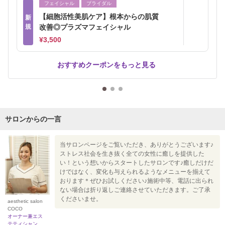
フェイシャル
ブライダル
【細胞活性美肌ケア】根本からの肌質
新
規
改善◎プラズマフェイシャル
¥3,500
おすすめクーポンをもっと見る
サロンからの一言
当サロンページをご覧いただき、ありがとうございます♪
ストレス社会を生き抜く全ての女性に癒しを提供した
い！という想いからスタートしたサロンです♪癒しだけだ
けではなく、変化も与えられるようなメニューを揃えて
おります＊ぜひお試しください♪施術中等、電話に出られ
ない場合は折り返しご連絡させていただきます。ご了承
くださいませ。
aesthetic salon
COCO
オーナー兼エス
テティシャン