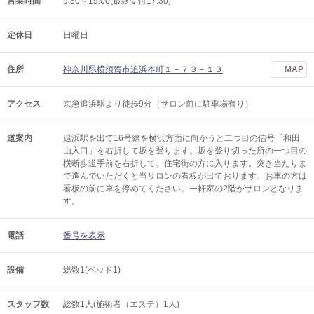
営業時間
9:30～19:00(最終受付17:30)
定休日
日曜日
住所
神奈川県横須賀市追浜本町１－７３－１３
MAP
アクセス
京急追浜駅より徒歩9分（サロン前に駐車場有り）
道案内
追浜駅を出て16号線を横浜方面に向かうと二つ目の信号「和田
山入口」を右折して坂を登ります。坂を登り切った所の一つ目の
横断歩道手前を右折して、住宅街の方に入ります。突き当たりま
で進んでいただくと当サロンの看板が出ております。お車の方は
看板の前に車を停めてください。一軒家の2階がサロンとなりま
す。
電話
番号を表示
設備
総数1(ベッド1)
スタッフ数
総数1人(施術者（エステ）1人)