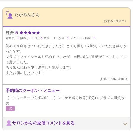
サロンPick Up
たかみんさん
（女性/20代後半）
総合
5
★
★
★
★
★
雰囲気：
5
接客サービス：
5
技術・仕上がり：
5
メニュー・料金：
5
初めて来店させていただきましたが、とても優しく対応していただき嬉しか
ったです。
プラズマフェイシャルも初めてでしたが、当日の肌の質感がもっちりしてい
て驚きました。
ちりめんじわも少し改善した気がします。
またお願いしたいです！
[投稿日] 2026/08/04
予約時のクーポン・メニュー
【コンシーラーいらずの肌に♪】シミケア当て放題(10分)＋プラズマ肌質改
善
ｴｽﾃ
サロンからの返信コメントを見る