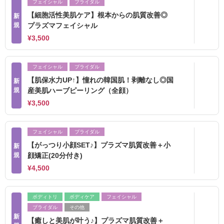
フェイシャル
ブライダル
【細胞活性美肌ケア】根本からの肌質改善◎
新
規
プラズマフェイシャル
¥3,500
フェイシャル
ブライダル
【肌保水力UP↑】憧れの韓国肌！剥離なし◎国
新
規
産美肌ハーブピーリング（全顔）
¥3,500
フェイシャル
ブライダル
【がっつり小顔SET♪】プラズマ肌質改善＋小
新
規
顔矯正(20分付き)
¥4,500
ボディトリ
ボディケア
フェイシャル
ブライダル
その他
新
【癒しと美肌が叶う♪】プラズマ肌質改善＋