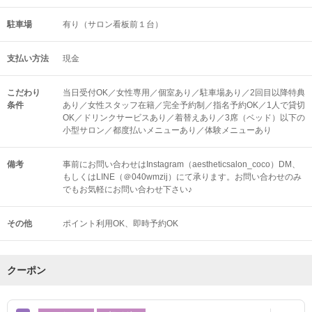
駐車場
有り（サロン看板前１台）
支払い方法
現金
こだわり
当日受付OK／女性専用／個室あり／駐車場あり／2回目以降特典
条件
あり／女性スタッフ在籍／完全予約制／指名予約OK／1人で貸切
OK／ドリンクサービスあり／着替えあり／3席（ベッド）以下の
小型サロン／都度払いメニューあり／体験メニューあり
備考
事前にお問い合わせはInstagram（aestheticsalon_coco）DM、
もしくはLINE（＠040wmzij）にて承ります。お問い合わせのみ
でもお気軽にお問い合わせ下さい♪
その他
ポイント利用OK
即時予約OK
クーポン