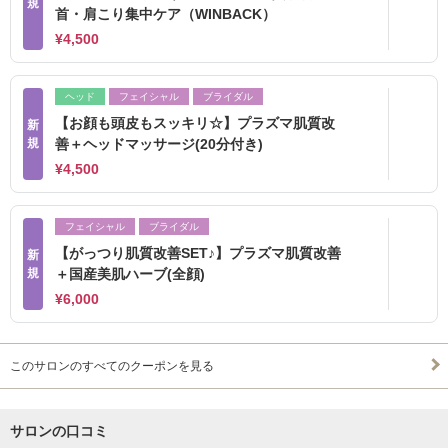
規
首・肩こり集中ケア（WINBACK）
¥4,500
ヘッド
フェイシャル
ブライダル
【お顔も頭皮もスッキリ☆】プラズマ肌質改
新
規
善＋ヘッドマッサージ(20分付き)
¥4,500
フェイシャル
ブライダル
【がっつり肌質改善SET♪】プラズマ肌質改善
新
規
＋国産美肌ハーブ(全顔)
¥6,000
このサロンのすべてのクーポンを見る
サロンの口コミ