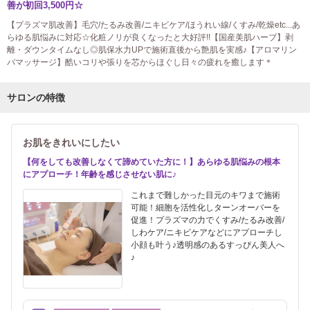
善が初回3,500円☆
【プラズマ肌改善】毛穴/たるみ改善/ニキビケア/ほうれい線/くすみ/乾燥etc...あ
らゆる肌悩みに対応☆化粧ノリが良くなったと大好評!!【国産美肌ハーブ】剥
離・ダウンタイムなし◎肌保水力UPで施術直後から艶肌を実感♪【アロマリン
パマッサージ】酷いコリや張りを芯からほぐし日々の疲れを癒します＊
サロンの特徴
お肌をきれいにしたい
【何をしても改善しなくて諦めていた方に！】あらゆる肌悩みの根本
にアプローチ！年齢を感じさせない肌に♪
これまで難しかった目元のキワまで施術
可能！細胞を活性化しターンオーバーを
促進！プラズマの力でくすみ/たるみ改善/
しわケア/ニキビケアなどにアプローチし
小顔も叶う♪透明感のあるすっぴん美人へ
♪