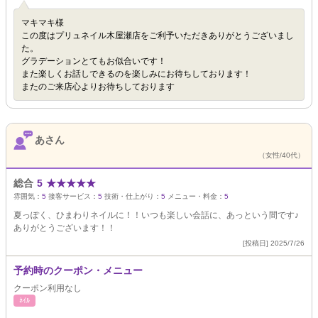
マキマキ様
この度はプリュネイル木屋瀬店をご利予いただきありがとうございまし
た。
グラデーションとてもお似合いです！
また楽しくお話しできるのを楽しみにお待ちしております！
またのご来店心よりお待ちしております
あさん
（女性/40代）
総合
5
★
★
★
★
★
雰囲気：
5
接客サービス：
5
技術・仕上がり：
5
メニュー・料金：
5
夏っぽく、ひまわりネイルに！！いつも楽しい会話に、あっという間です♪
ありがとうございます！！
[投稿日] 2025/7/26
予約時のクーポン・メニュー
クーポン利用なし
ﾈｲﾙ