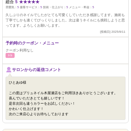
総合
5
★
★
★
★
★
雰囲気：
5
接客サービス：
5
技術・仕上がり：
5
メニュー・料金：
5
久しぶりのネイルでしたがとても可愛くしていただき感謝してます。施術も
丁寧でしかも速くてびっくりしました。次は違うネイルにも挑戦しようと思
ってます。よろしくお願いします。
[投稿日] 2025/9/11
予約時のクーポン・メニュー
クーポン利用なし
ﾈｲﾙ
サロンからの返信コメント
ひとあゆ様
この度はプリュネイル木屋瀬店をご利用頂きありがとうございます。
喜んでいただきとても嬉しいです！
是非次回も違うカラーをお試しください！
かわいく仕上げます！
次のご来店心よりお待ちしております