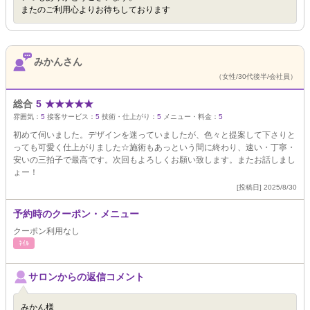
またのご利用心よりお待ちしております
みかんさん
（女性/30代後半/会社員）
総合
5
★
★
★
★
★
雰囲気：
5
接客サービス：
5
技術・仕上がり：
5
メニュー・料金：
5
初めて伺いました。デザインを迷っていましたが、色々と提案して下さりと
っても可愛く仕上がりました☆施術もあっという間に終わり、速い・丁寧・
安いの三拍子で最高です。次回もよろしくお願い致します。またお話しまし
ょー！
[投稿日] 2025/8/30
予約時のクーポン・メニュー
クーポン利用なし
ﾈｲﾙ
サロンからの返信コメント
みかん様