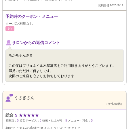
[投稿日] 2025/9/12
予約時のクーポン・メニュー
クーポン利用なし
ﾈｲﾙ
サロンからの返信コメント
ちかちゃんさま
この度はプリュネイル木屋瀬店をご利用頂きありがとうございます。
満足いただけて何よりです。
次回のご来店も心よりお待ちしております
うさぎさん
（女性/50代）
総合
5
★
★
★
★
★
雰囲気：
5
接客サービス：
5
技術・仕上がり：
5
メニュー・料金：
5
初めてこちらの店舗でネイルしていただきました