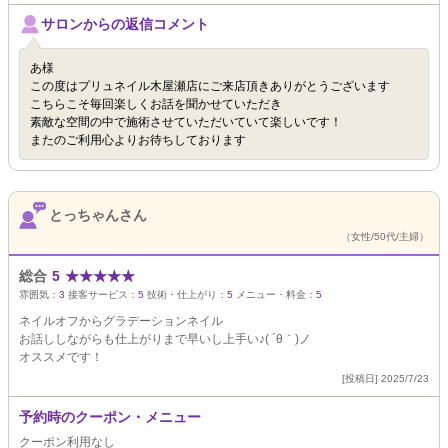
サロンからの返信コメント
あ様
この度はプリュネイル木屋瀬店にご来店頂きありがとうございます
こちらこそ毎回楽しくお話を聞かせていただき
素敵な空間の中で施術させていただいていて楽しいです！
またのご利用心よりお待ちしております
とっちゃんさん
（女性/50代/主婦）
総合
5
★
★
★
★
★
雰囲気：
3
接客サービス：
5
技術・仕上がり：
5
メニュー・料金：
5
ネイルオフからグラデーションネイル
お話ししながらも仕上がりまで早いし上手い♪( ´θ｀)ノ
オススメです！
[投稿日] 2025/7/23
予約時のクーポン・メニュー
クーポン利用なし