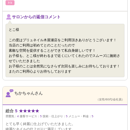
ﾈｲﾙ
サロンからの返信コメント
とこ様
この度はプリュネイル木屋瀬店をご利用頂きありがとうございます！
当店のご利用は初めてとのことだったので
素敵な空間を提供することができて私自身嬉しいです！
お子様も、とこ様が終わるまで近くにいてくれたのでスムーズに施術さ
せていただきました
お子様のことは全然気になさらず次回も楽しみにお待ちしております！
またのご利用心よりお待ちしております
ちかちゃんさん
（女性/60代/会社員）
総合
5
★
★
★
★
★
雰囲気：
4
接客サービス：
5
技術・仕上がり：
5
メニュー・料金：
5
とても早く綺麗に仕上げていただきました。
綺麗なネイルの仕上がりに満足しています。