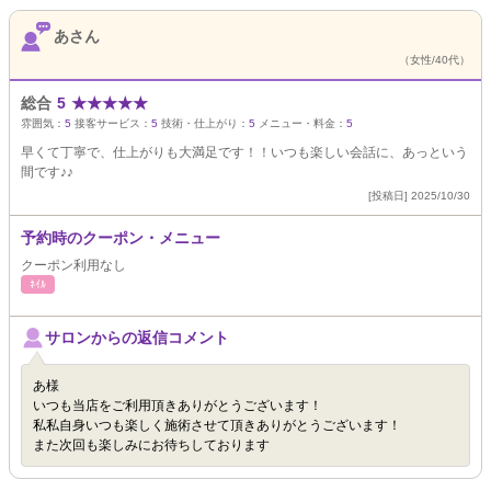
あさん
（女性/40代）
総合
5
★
★
★
★
★
雰囲気：
5
接客サービス：
5
技術・仕上がり：
5
メニュー・料金：
5
早くて丁寧で、仕上がりも大満足です！！いつも楽しい会話に、あっという
間です♪♪
[投稿日] 2025/10/30
予約時のクーポン・メニュー
クーポン利用なし
ﾈｲﾙ
サロンからの返信コメント
あ様
いつも当店をご利用頂きありがとうございます！
私私自身いつも楽しく施術させて頂きありがとうございます！
また次回も楽しみにお待ちしております