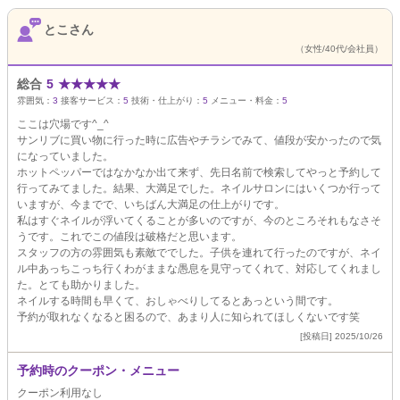
とこさん
（女性/40代/会社員）
総合
5
★
★
★
★
★
雰囲気：
3
接客サービス：
5
技術・仕上がり：
5
メニュー・料金：
5
ここは穴場です^_^
サンリブに買い物に行った時に広告やチラシでみて、値段が安かったので気
になっていました。
ホットペッパーではなかなか出て来ず、先日名前で検索してやっと予約して
行ってみてました。結果、大満足でした。ネイルサロンにはいくつか行って
いますが、今までで、いちばん大満足の仕上がりです。
私はすぐネイルが浮いてくることが多いのですが、今のところそれもなさそ
うです。これでこの値段は破格だと思います。
スタッフの方の雰囲気も素敵ででした。子供を連れて行ったのですが、ネイ
ル中あっちこっち行くわがままな愚息を見守ってくれて、対応してくれまし
た。とても助かりました。
ネイルする時間も早くて、おしゃべりしてるとあっという間です。
予約が取れなくなると困るので、あまり人に知られてほしくないです笑
[投稿日] 2025/10/26
予約時のクーポン・メニュー
クーポン利用なし