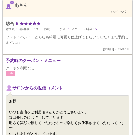
あさん
（女性/40代）
総合
5
★
★
★
★
★
雰囲気：
5
接客サービス：
5
技術・仕上がり：
5
メニュー・料金：
5
フット・ハンド、どちらも綺麗に可愛く仕上げてもらいました！また予約し
ますねｯｯ！
[投稿日] 2025/8/30
予約時のクーポン・メニュー
クーポン利用なし
ﾈｲﾙ
サロンからの返信コメント
あ様
いつも当店をご利用頂きありがとうございます。
毎回楽しみにお待ちしております！
明るく笑顔で接していただけるので楽しくお仕事させていただいていま
す
いつもありがとうございます。