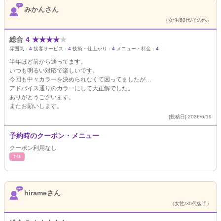
みかんさん
（女性/60代/その他）
総合
4
★
★
★
★
★
雰囲気：
4
接客サービス：
4
技術・仕上がり：
4
メニュー・料金：
4
半年ほど前から通ってます。
いつも明るい対応で楽しいです。
今回も中々カラーを決められなくて困ってましたが…
アドバイス通りのカラーにして大正解でした。
ありがとうございます。
またお願いします。
[投稿日] 2026/6/19
予約時のクーポン・メニュー
クーポン利用なし
ﾈｲﾙ
hirameさん
（女性/30代後半）