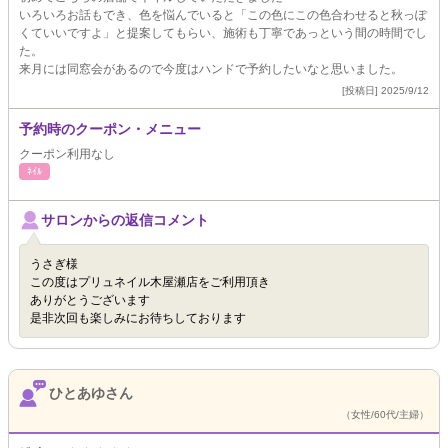
いろいろお話もでき、色を悩んでいると「この色にこの色合わせると秋っぽ
くていいですよ」と提案してもらい、施術も丁寧であっという間の時間でし
た。
来月には同窓会があるので今度はハンドで予約したいなと思いました。
[投稿日] 2025/9/12
予約時のクーポン・メニュー
クーポン利用なし
ﾈｲﾙ
サロンからの返信コメント
うさぎ様
この度はプリュネイル木屋瀬店をご利用頂き
ありがとうございます
是非次回も楽しみにお待ちしております
ひとあゆさん
（女性/60代/主婦）