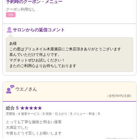
予約時のクーポン・メニュー
クーポン利用なし
ﾈｲﾙ
サロンからの返信コメント
あ様
この度はプリュネイル木屋瀬店にご来店頂きありがとうございます
喜んでいただけて何よりです。
マグネットぜひお試しください！
またのご利用心よりお待ちしております
ウエノさん
（女性/50代/主婦）
総合
5
★
★
★
★
★
雰囲気：
4
接客サービス：
5
技術・仕上がり：
5
メニュー・料金：
5
とっても丁寧な施術と明るい接客
大満足でした
今後もどうぞ宜しくお願いします