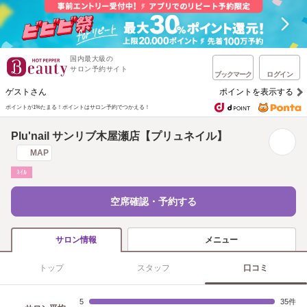
国内最大級の
サロン予約サイト
ブックマーク
ログイン
ゲストさん
ポイントを表示する
ポイントが1%たまる！
ポイントはサロン予約でつかえる！
Plu'nail サンリブ木屋瀬店【プリュネイル】
MAP
ﾈｲﾙ
空席確認・予約する
メニュー
サロン情報
トップ
スタッフ
口コミ
5
35