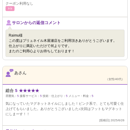
クーポン利用なし
ﾈｲﾙ
サロンからの返信コメント
Raimu様
この度はプリュネイル木屋瀬店をご利用頂きありがとうございます。
仕上がりに満足いただけて何よりです。
またのご利用心よりお待ちしております！
あさん
（女性/40代）
総合
5
★
★
★
★
★
雰囲気：
5
接客サービス：
5
技術・仕上がり：
5
メニュー・料金：
5
気になっていたマグネットネイルにしました！ピンク系で、とても可愛く仕
上げてもらいました。ありがとうございました♪次回はフットもマグネット
にしまーす！！
[投稿日] 2025/6/26