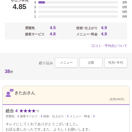
サロン平均
4
3
4.85
3
0
2
0
1
0
4.5
4.9
雰囲気
技術･仕上がり
4.8
4.9
接客サービス
メニュー･料金
口コミ・平均点について
メニュー
点数
性別･年代
絞り込み
38
件
きたおさん
（女性/40代）
総合
4
★
★
★
★
★
雰囲気：
4
接客サービス：
4
技術・仕上がり：
5
メニュー・料金：
5
キレイにしてくれてありがとうございました｡
お話も楽しかったです｡また、よろしくお願いします｡