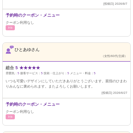
[投稿日] 2026/8/7
予約時のクーポン・メニュー
クーポン利用なし
ﾈｲﾙ
ひとあゆさん
（女性/60代/主婦）
総合
5
★
★
★
★
★
雰囲気：
5
接客サービス：
5
技術・仕上がり：
5
メニュー・料金：
5
いつも可愛いデザインにしていただきありがとうございます。親指のひまわ
りみんなに褒められます。またよろしくお願いします。
[投稿日] 2026/6/27
予約時のクーポン・メニュー
クーポン利用なし
ﾈｲﾙ