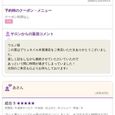
[投稿日] 2025/6/13
予約時のクーポン・メニュー
クーポン利用なし
ﾈｲﾙ
サロンからの返信コメント
ウエノ様
この度はプリュネイル木屋瀬店をご来店いただきありがとうございまし
た。
楽しく話をしながら施術させていただいていたので
あっという間に時間が過ぎてしまっていました！
次回のご来店も心よりお待ちしております♪
あさん
（女性/40代）
総合
5
★
★
★
★
★
雰囲気：
5
接客サービス：
5
技術・仕上がり：
5
メニュー・料金：
5
フット夏らしいブルー系のデザインにしました。オフ込みで１時間ほどでし