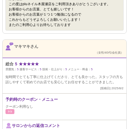
この度はpluネイル木屋瀬店をご利用頂きありがとうございます。
お客様からのお言葉、とても嬉しいです！
お客様からのお言葉が１つ１つ勉強になるので
これからもどうぞよろしくお願いいたします！
またのご利用心よりお待ちしております
マキマキさん
（女性/40代/会社員）
総合
5
★
★
★
★
★
雰囲気：
5
接客サービス：
5
技術・仕上がり：
5
メニュー・料金：
5
短時間でとても丁寧に仕上げてくださり、とても良かった。スタッフの方も
話しやすくて初めてのお店でも安心してお任せすることができました。
[投稿日] 2025/8/2
予約時のクーポン・メニュー
クーポン利用なし
ﾈｲﾙ
サロンからの返信コメント