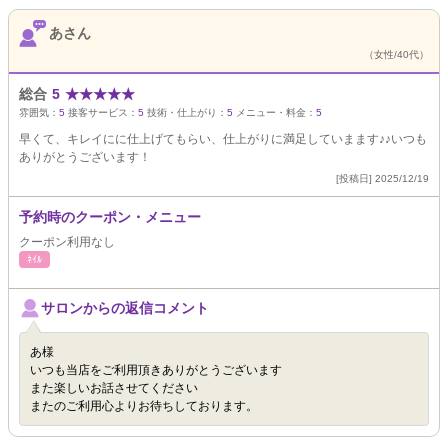
あさん
（女性/40代）
総合
5
★
★
★
★
★
雰囲気：
5
接客サービス：
5
技術・仕上がり：
5
メニュー・料金：
5
早くて、キレイにに仕上げてもらい、仕上がりに満足していまます♪♪いつも
ありがとうございます！
[投稿日] 2025/12/19
予約時のクーポン・メニュー
クーポン利用なし
ﾈｲﾙ
サロンからの返信コメント
あ様
いつも当店をご利用頂きありがとうございます
また楽しいお話させてください
またのご利用心よりお待ちしております。