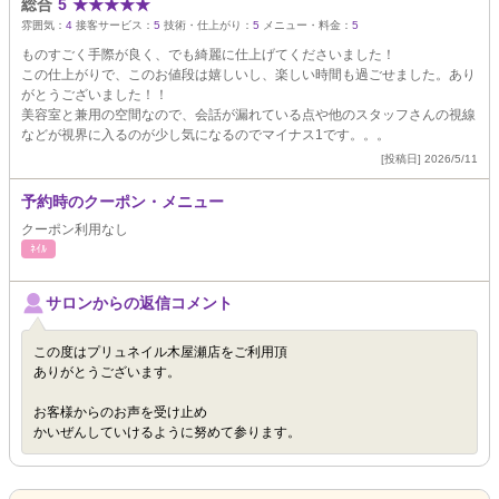
総合
5
★
★
★
★
★
雰囲気：
4
接客サービス：
5
技術・仕上がり：
5
メニュー・料金：
5
ものすごく手際が良く、でも綺麗に仕上げてくださいました！
この仕上がりで、このお値段は嬉しいし、楽しい時間も過ごせました。あり
がとうございました！！
美容室と兼用の空間なので、会話が漏れている点や他のスタッフさんの視線
などが視界に入るのが少し気になるのでマイナス1です。。。
[投稿日] 2026/5/11
予約時のクーポン・メニュー
クーポン利用なし
ﾈｲﾙ
サロンからの返信コメント
この度はプリュネイル木屋瀬店をご利用頂
ありがとうございます。
お客様からのお声を受け止め
かいぜんしていけるように努めて参ります。