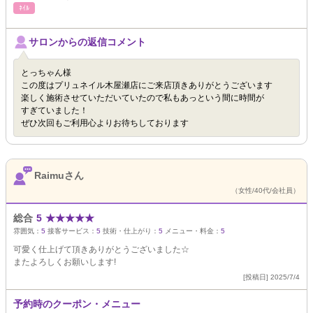
ﾈｲﾙ
サロンからの返信コメント
とっちゃん様
この度はプリュネイル木屋瀬店にご来店頂きありがとうございます
楽しく施術させていただいていたので私もあっという間に時間が
すぎていました！
ぜひ次回もご利用心よりお待ちしております
Raimuさん
（女性/40代/会社員）
総合
5
★
★
★
★
★
雰囲気：
5
接客サービス：
5
技術・仕上がり：
5
メニュー・料金：
5
可愛く仕上げて頂きありがとうございました☆
またよろしくお願いします!
[投稿日] 2025/7/4
予約時のクーポン・メニュー