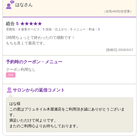
はなさん
（女性/40代/自営業）
総合
5
★
★
★
★
★
雰囲気：
4
接客サービス：
5
技術・仕上がり：
5
メニュー・料金：
5
1時間ちょっとで終わったので感動です！
もちも良くて最高です。
[投稿日] 2026/3/17
予約時のクーポン・メニュー
クーポン利用なし
ﾈｲﾙ
サロンからの返信コメント
はな様
この度はプリュネイル木屋瀬店をご利用頂き誠にありがとうございま
す。
満足いただけて何よりです。
またのご利用心よりお待ちしております。