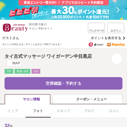
国内最大級の
サロン予約サイト
ブックマーク
ログイン
ゲストさん
ポイントを表示する
ポイントが1%たまる！
ポイントはサロン予約でつかえる！
タイ古式マッサージ ワイガーデン中目黒店
MAP
ﾘﾗｸ
整体･ｶｲﾛ
ｴｽﾃ
空席確認・予約する
クーポン・メニュー
サロン情報
トップ
フォト
スタッフ
ブログ
口コミ
32
件