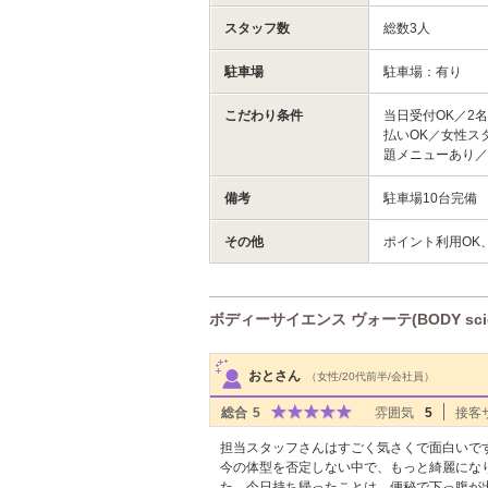
スタッフ数
総数3人
駐車場
駐車場：有り
こだわり条件
当日受付OK／2
払いOK／女性ス
題メニューあり
備考
駐車場10台完備
その他
ポイント利用OK
ボディーサイエンス ヴォーテ(BODY scie
サロンPick Up
おとさん
（女性/20代前半/会社員）
総合
5
雰囲気
5
接客
担当スタッフさんはすごく気さくで面白いで
今の体型を否定しない中で、もっと綺麗にな
た。今日持ち帰ったことは、便秘で下っ腹が