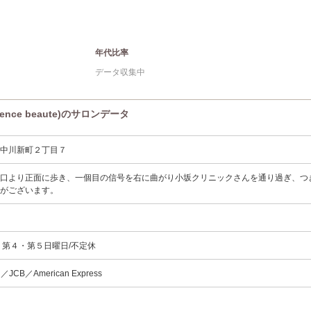
年代比率
データ収集中
nce beaute)のサロンデータ
野中川新町２丁目７
東口より正面に歩き、一個目の信号を右に曲がり小坂クリニックさんを通り過ぎ、つ
ンがございます。
・第４・第５日曜日/不定休
d／JCB／American Express