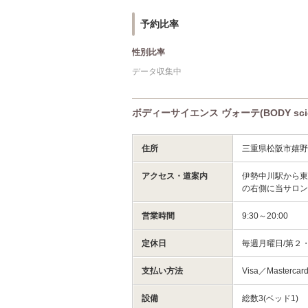
予約比率
性別比率
データ収集中
ボディーサイエンス ヴォーテ(BODY scie
住所
三重県松阪市嬉
アクセス・道案内
伊勢中川駅から
の右側に当サロ
営業時間
9:30～20:00
定休日
毎週月曜日/第２
支払い方法
Visa／Mastercar
設備
総数3(ベッド1)