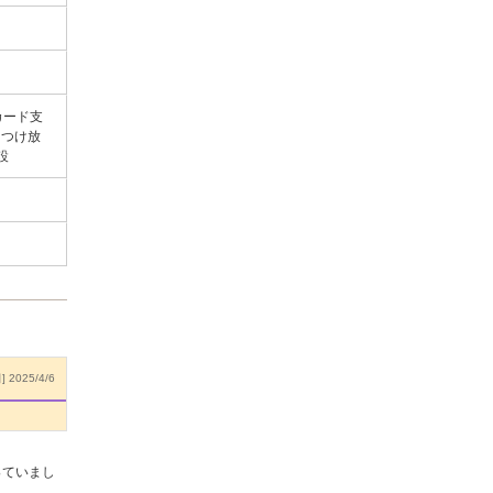
カード支
／つけ放
設
 2025/4/6
っていまし