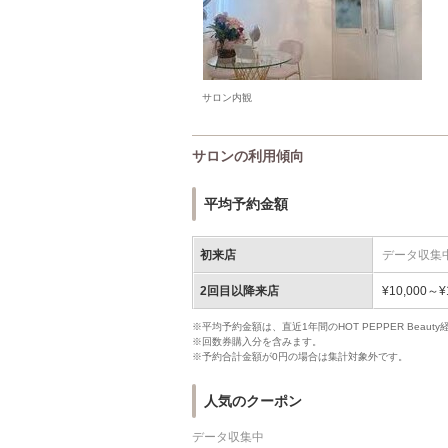
サロン内観
サロンの利用傾向
平均予約金額
初来店
データ収集
2回目以降来店
¥10,000～¥
※平均予約金額は、直近1年間のHOT PEPPER Bea
※回数券購入分を含みます。
※予約合計金額が0円の場合は集計対象外です。
人気のクーポン
データ収集中