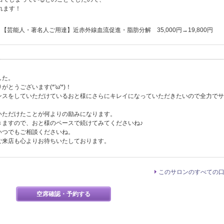
れます！
【芸能人・著名人ご用達】近赤外線血流促進・脂肪分解 35,000円→19,800円
した。
うございます(*'ω'*)！
ンスをしていただけているおと様にさらにキレイになっていただきたいので全力でサ
いただけたことが何よりの励みになります。
きますので、おと様のペースで続けてみてくださいね♪
いつでもご相談くださいね。
ご来店も心よりお待ちいたしております。
このサロンのすべての
空席確認・予約する