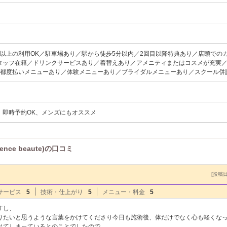
名以上の利用OK／駐車場あり／駅から徒歩5分以内／2回目以降特典あり／店頭での
タッフ在籍／ドリンクサービスあり／着替えあり／アメニティまたはコスメが充実
／都度払いメニューあり／体験メニューあり／ブライダルメニューあり／スクール併
、即時予約OK、メンズにもオススメ
nce beaute)の口コミ
[投稿日]
サービス
5
技術・仕上がり
5
メニュー・料金
5
すし、
りたいと思うような言葉をかけてくださり今日も施術後、体だけでなく心も軽くな
出てしまっているとのことでしたので、