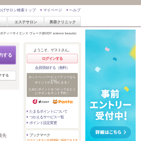
つげサロン検索トップ
マイページ
ヘルプ
ン
エステサロン
美容クリニック
ボディーサイエンス ヴォーテ(BODY science beaute)
ようこそ、ゲストさん。
約する
ログインする
会員登録する（無料）
クする
ホットペッパービューティーなら
1%
ポイントが
たまる！
ためたポイントをつかっておとく
にサロンをネット予約！
たまるポイントについて
つかえるサービス一覧
ポイント設定変更
最先
ブックマーク
ログインすると会員情報に保存できます