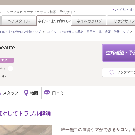
ネイル・ま
ン ・リラク＆ビューティーサロン検索・予約サイト
ヘアスタイル
ネイル・まつげサロン
ネイルカタログ
リラクサロ
イル・まつげサロン東海トップ
>
ネイル・まつげサロン桑名・四日市・津・鈴鹿・伊勢トップ
>
beaute
空席確認・予
テ
9件）
ブックマー
丁目７
スタッフ
地図
口コミ
ほぐしてトラブル解消
唯一無二の血管ケアができるサロン。