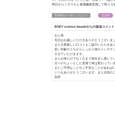
明日からミネラルと食物繊維意識して取り入
予約時のクーポン・メニュー
BODY science beauteからの返信コメント
おと様
先日はお越しいただきありがとうございま
また大変嬉しい口コミもご協力いただきありがと
若い年齢のうちからしっかり体のメンテナ
させていただきます。
またお体だけでなく心まで前向きに感じて
日々のちょっとした意識で体は変わってい
またご不明なことやご不安なことがあれば
いつもありがとうございます。また次回の
別所