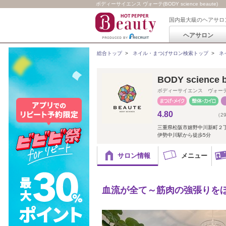
ボディーサイエンス ヴォーテ(BODY science beaute)
国内最大級のヘアサロ
ヘアサロン
総合トップ
>
ネイル・まつげサロン検索トップ
>
ネ
BODY science 
ボディーサイエンス ヴォー
4.80
（2
三重県松阪市嬉野中川新町２
伊勢中川駅から徒歩5分
サロン情報
メニュー
血流が全て～筋肉の強張りを