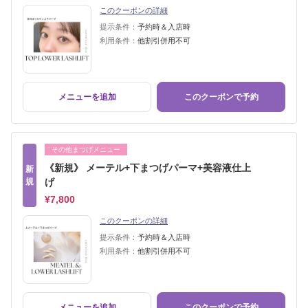
このクーポンの詳細
提示条件：
予約時＆入店時
利用条件：
他割引併用不可
メニューを追加
このクーポンで予約
その他まつげメニュー
《新規》 メーテル+下まつげパーマ+美容液仕上
新
規
げ
¥7,800
このクーポンの詳細
提示条件：
予約時＆入店時
利用条件：
他割引併用不可
メニューを追加
このクーポンで予約