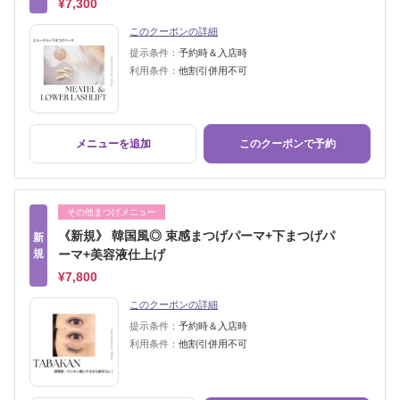
¥7,300
このクーポンの詳細
提示条件：
予約時＆入店時
利用条件：
他割引併用不可
メニューを追加
このクーポンで予約
その他まつげメニュー
《新規》 韓国風◎ 束感まつげパーマ+下まつげパ
新
規
ーマ+美容液仕上げ
¥7,800
このクーポンの詳細
提示条件：
予約時＆入店時
利用条件：
他割引併用不可