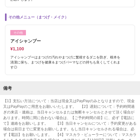
その他メニュー（まつげ・メイク）
その他
アイシャンプー
¥1,100
アイシャンプーはまつげの汚れやまつげに繁殖するダニを防ぎ、根本を
清潔に保ち、まつげを健康＆まつげパーマなどの持ちも良くしてくれま
す◎
備考
【1】支払い方法について：当店は現金又はPayPayのみとなりますので、現金
又はPayPayのご用意をお願いいたします。 【2】遅刻について：予約時間過
ぎの来店・連絡は、当日キャンセルまたは無断キャンセルとさせて頂く場合が
あります。時間に間に合わない場合は、【ご予約時間の前】に、必ず【電話に
て】連絡をお願いします。 【3】当日キャンセルについて：予約変更がある
場合は前日までに変更をお願いします。もし当日キャンセルされる場合は、必
ず【電話】をお願いします。 【4】マスカラ・ビューラーについて：マスカラ