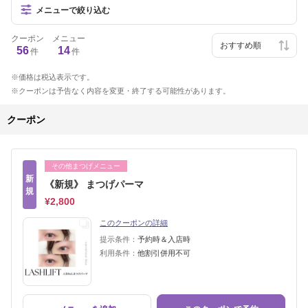
メニューで絞り込む
クーポン
メニュー
56
14
件
件
価格は税込表示です。
クーポンは予告なく内容を変更・終了する可能性があります。
クーポン
その他まつげメニュー
新
《新規》 まつげパーマ
規
¥2,800
このクーポンの詳細
提示条件：
予約時＆入店時
利用条件：
他割引併用不可