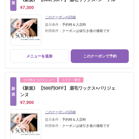
規
¥7,300
このクーポンの詳細
提示条件：
予約時＆入店時
利用条件：
クーポンは値引き後の価格です
メニューを追加
このクーポンで予約
その他まつげメニュー
メイク・着付
《新規》 【500円OFF】 眉毛ワックス+パリジェ
新
規
ンヌ
¥7,900
このクーポンの詳細
提示条件：
予約時＆入店時
利用条件：
クーポンは値引き後の価格です