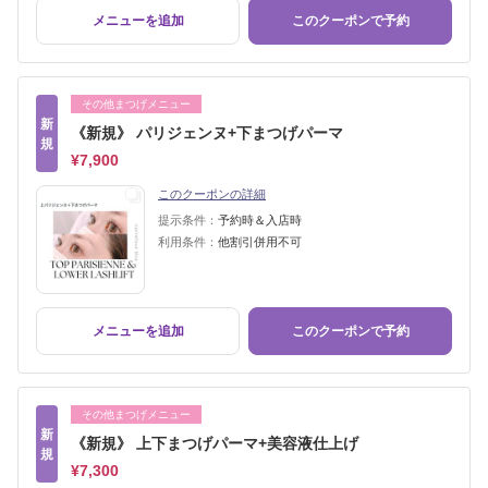
メニューを追加
このクーポンで予約
その他まつげメニュー
新
《新規》 パリジェンヌ+下まつげパーマ
規
¥7,900
このクーポンの詳細
提示条件：
予約時＆入店時
利用条件：
他割引併用不可
メニューを追加
このクーポンで予約
その他まつげメニュー
新
《新規》 上下まつげパーマ+美容液仕上げ
規
¥7,300