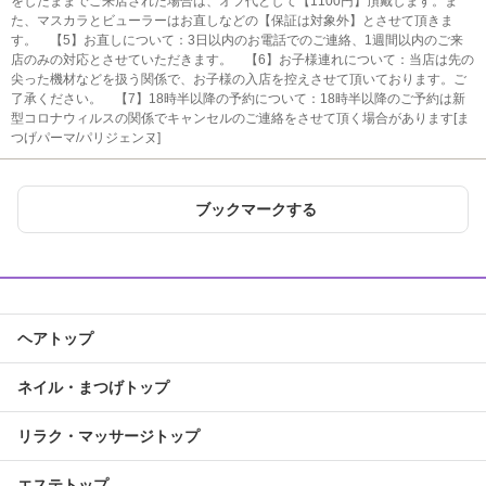
をしたままでご来店された場合は、オフ代として【1100円】頂戴します。ま
た、マスカラとビューラーはお直しなどの【保証は対象外】とさせて頂きま
す。 【5】お直しについて：3日以内のお電話でのご連絡、1週間以内のご来
店のみの対応とさせていただきます。 【6】お子様連れについて：当店は先の
尖った機材などを扱う関係で、お子様の入店を控えさせて頂いております。ご
了承ください。 【7】18時半以降の予約について：18時半以降のご予約は新
型コロナウィルスの関係でキャンセルのご連絡をさせて頂く場合があります[ま
つげパーマ/パリジェンヌ]
ブックマークする
ヘアトップ
ネイル・まつげトップ
リラク・マッサージトップ
エステトップ