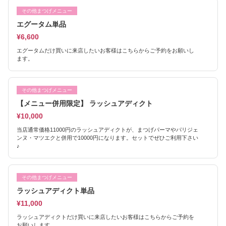
その他まつげメニュー
エグータム単品
¥6,600
エグータムだけ買いに来店したいお客様はこちらからご予約をお願いし
ます。
その他まつげメニュー
【メニュー併用限定】 ラッシュアディクト
¥10,000
当店通常価格11000円のラッシュアディクトが、まつげパーマやパリジェ
ンヌ・マツエクと併用で10000円になります。セットでぜひご利用下さい
♪
その他まつげメニュー
ラッシュアディクト単品
¥11,000
ラッシュアディクトだけ買いに来店したいお客様はこちらからご予約を
お願いします。