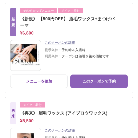
その他まつげメニュー
メイク・着付
《新規》 【500円OFF】 眉毛ワックス+まつげパ
新
規
ーマ
¥6,800
このクーポンの詳細
提示条件：
予約時＆入店時
利用条件：
クーポンは値引き後の価格です
メニューを追加
このクーポンで予約
メイク・着付
再
《再来》 眉毛ワックス (アイブロウワックス)
来
¥5,500
このクーポンの詳細
提示条件：
予約時＆入店時