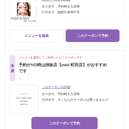
提示条件：
予約時＆入店時
利用条件：
他割引併用不可
メニューを追加
このクーポンで予約
メニューを選択してご利用いただくクーポンです
予約が×の時は姉妹店【miel 町田店】がおすすめ
全
です
員
‐
このクーポンの詳細
提示条件：
予約時＆入店時
利用条件：
※こちらのクーポンは選べません※
このクーポンで予約