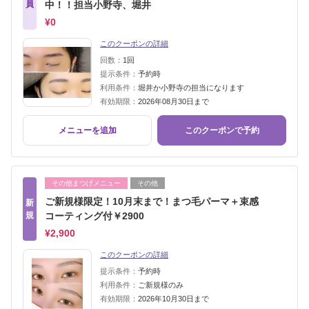
員
中！！担当小野寺、堀井
¥0
このクーポンの詳細
回数：
1回
提示条件：
予約時
利用条件：
堀井か小野寺の担当になります
有効期限：
2026年08月30日まで
メニューを追加
このクーポンで予約
その他まつげメニュー
その他
ご新規様限定！10月末まで！まつ毛パーマ＋束感
新
規
コーティング付￥2900
¥2,900
このクーポンの詳細
提示条件：
予約時
利用条件：
ご新規様のみ
有効期限：
2026年10月30日まで