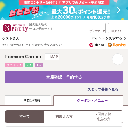
国内最大級の
サロン予約サイト
ブックマーク
ログイン
ゲストさん
ポイントを表示する
ポイントが1%たまる！
ポイントはサロン予約でつかえる！
Premium Garden
MAP
まつげ･ﾒｲｸ
ﾘﾗｸ
ｴｽﾃ
空席確認・予約する
スタッフ募集を見る
サロン情報
クーポン・メニュー
2回目以降
すべて
初来店の方
来店の方