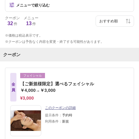
メニューで絞り込む
クーポン
メニュー
32
13
件
件
価格は税込表示です。
クーポンは予告なく内容を変更・終了する可能性があります。
クーポン
フェイシャル
【ご新規様限定】選べるフェイシャル
全
員
￥4,000→￥3,000
¥3,000
このクーポンの詳細
提示条件：
予約時
利用条件：
新規