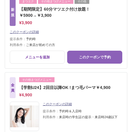
まつエク
その他まつげメニュー
その他
【期間限定】60分マツエク付け放題！
新
規
￥5900→￥3,900
¥3,900
このクーポンの詳細
提示条件：
予約時
利用条件：
ご来店が初めての方
メニューを追加
このクーポンで予約
その他まつげメニュー
全
【学割U24】2回目以降OK !まつ毛パーマ￥4,900
員
¥4,900
このクーポンの詳細
提示条件：
予約時＆入店時
利用条件：
来店時の学生証の提示・来店時24歳以下