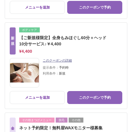
メニューを追加
このクーポンで予約
ボディケア
【ご新規様限定】全身もみほぐし60分＋ヘッド
新
規
10分サービス♪￥4,400
¥4,400
このクーポンの詳細
提示条件：
予約時
利用条件：
新規
メニューを追加
このクーポンで予約
その他まつげメニュー
脱毛
その他
ネット予約限定！無料眉WAXモニター様募集
全