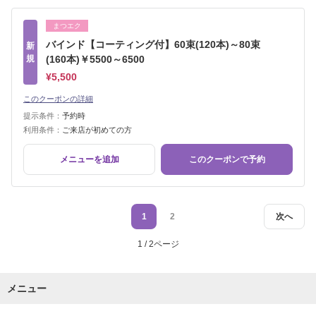
まつエク
バインド【コーティング付】60束(120本)～80束
新
規
(160本)￥5500～6500
¥5,500
このクーポンの詳細
提示条件：
予約時
利用条件：
ご来店が初めての方
メニューを追加
このクーポンで予約
1
2
次へ
1 / 2ページ
メニュー