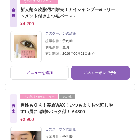
その他まつげメニュー
新人割☆皮脂汚れ除去！アイシャンプー&トリー
全
員
トメント付きまつ毛パーマ♪
¥4,200
このクーポンの詳細
提示条件：
予約時
利用条件：
全員
有効期限：
2026年08月31日まで
メニューを追加
このクーポンで予約
その他まつげメニュー
その他
男性もＯＫ！美眉WAX！いつもよりお化粧しや
再
来
すい眉に♪鎮静パック付！￥4300
¥2,900
このクーポンの詳細
提示条件：
予約時