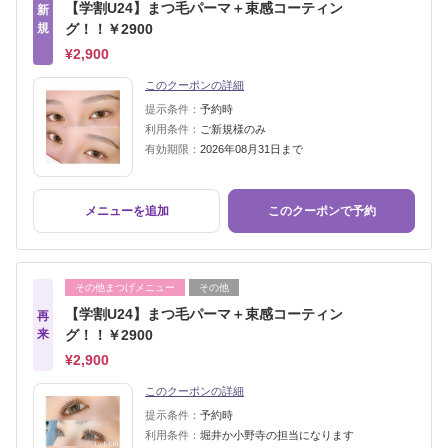
【学割U24】まつ毛パーマ＋束感コーティン
新
規
グ！！￥2900
¥2,900
このクーポンの詳細
提示条件：
予約時
利用条件：
ご新規様のみ
有効期限：
2026年08月31日まで
メニューを追加
このクーポンで予約
その他まつげメニュー
その他
【学割U24】まつ毛パーマ＋束感コーティン
再
来
グ！！￥2900
¥2,900
このクーポンの詳細
提示条件：
予約時
利用条件：
堀井か小野寺の担当になります