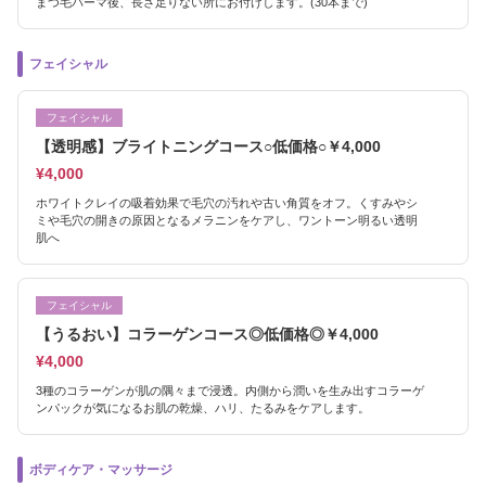
まつ毛パーマ後、長さ足りない所にお付けします。(30本まで)
フェイシャル
フェイシャル
【透明感】ブライトニングコース○低価格○￥4,000
¥4,000
ホワイトクレイの吸着効果で毛穴の汚れや古い角質をオフ。くすみやシ
ミや毛穴の開きの原因となるメラニンをケアし、ワントーン明るい透明
肌へ
フェイシャル
【うるおい】コラーゲンコース◎低価格◎￥4,000
¥4,000
3種のコラーゲンが肌の隅々まで浸透。内側から潤いを生み出すコラーゲ
ンパックが気になるお肌の乾燥、ハリ、たるみをケアします。
ボディケア・マッサージ