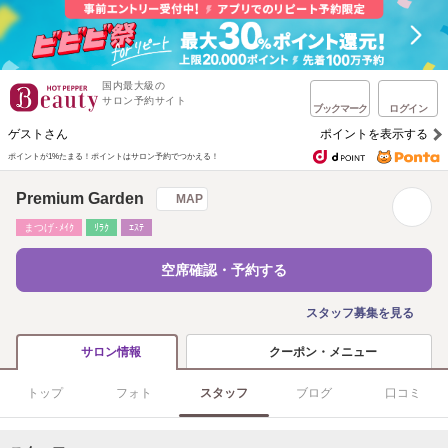
国内最大級の
サロン予約サイト
ブックマーク
ログイン
ゲストさん
ポイントを表示する
ポイントが1%たまる！
ポイントはサロン予約でつかえる！
Premium Garden
MAP
まつげ･ﾒｲｸ
ﾘﾗｸ
ｴｽﾃ
空席確認・予約する
スタッフ募集を見る
クーポン・メニュー
サロン情報
トップ
フォト
スタッフ
ブログ
口コミ