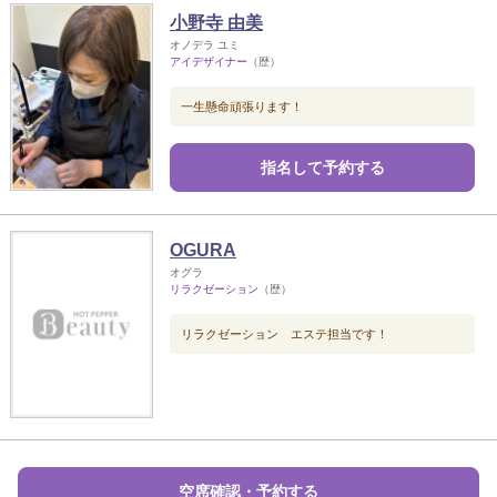
小野寺 由美
オノデラ ユミ
アイデザイナー
（歴）
一生懸命頑張ります！
指名して予約する
OGURA
オグラ
リラクゼーション
（歴）
リラクゼーション エステ担当です！
空席確認・予約する