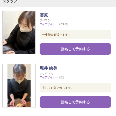
スタッフ
藤原
フジワラ
アイデザイナー
（歴9年）
一生懸命頑張ります！
指名して予約する
堀井 絵美
ホリイ エミ
アイデザイナー
（歴）
宜しくお願い致します。
指名して予約する