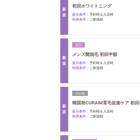
初回ホワイトニング
新
提示条件：
予約時＆入店時
規
利用条件：
ご新規様
脱毛
メンズ髭脱毛 初回半額
新
提示条件：
予約時＆入店時
規
利用条件：
ご新規様
その他
韓国発CURAIM育毛促進ケア 初
新
提示条件：
予約時＆入店時
規
利用条件：
ご新規様