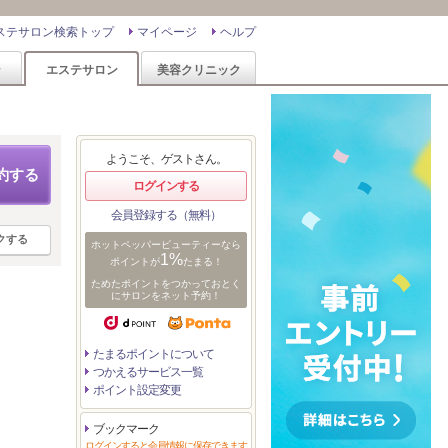
ステサロン検索トップ
マイページ
ヘルプ
ン
エステサロン
美容クリニック
ようこそ、ゲストさん。
約する
ログインする
会員登録する（無料）
クする
ホットペッパービューティーなら
1%
ポイントが
たまる！
ためたポイントをつかっておとく
にサロンをネット予約！
たまるポイントについて
つかえるサービス一覧
ポイント設定変更
ブックマーク
ログインすると会員情報に保存できます