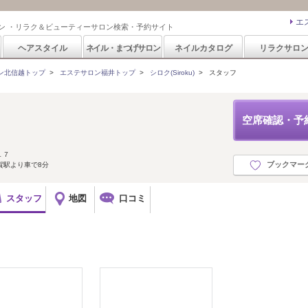
エ
ン ・リラク＆ビューティーサロン検索・予約サイト
ヘアスタイル
ネイル・まつげサロン
ネイルカタログ
リラクサロ
ン北信越トップ
>
エステサロン福井トップ
>
シロク(Siroku)
>
スタッフ
空席確認・予
１７
ブックマー
賀駅より車で8分
スタッフ
地図
口コミ