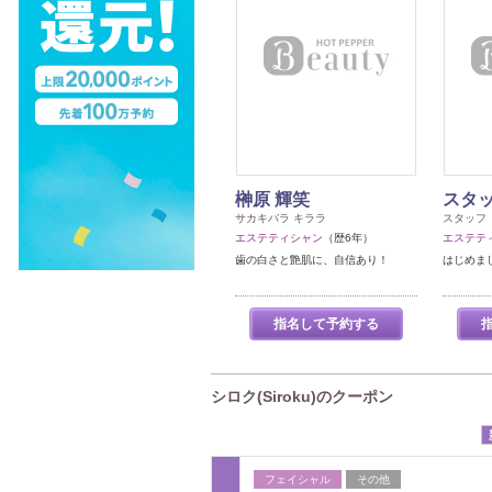
榊原 輝笑
スタ
サカキバラ キララ
スタッフ
エステティシャン
（歴6年）
エステテ
歯の白さと艶肌に、自信あり！
はじめま
指名して予約する
シロク(Siroku)のクーポン
フェイシャル
その他