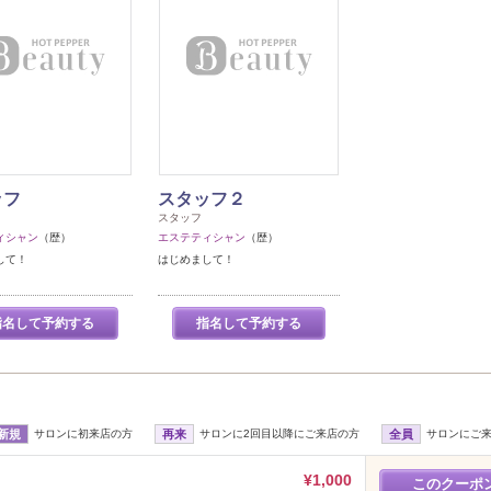
ッフ
スタッフ２
スタッフ
ィシャン
（歴）
エステティシャン
（歴）
して！
はじめまして！
指名して予約する
指名して予約する
新規
サロンに初来店の方
再来
サロンに2回目以降にご来店の方
全員
サロンにご
¥1,000
このクーポ