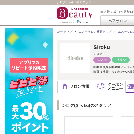
シロク(Siroku)のスタッフ
国内最大級のヘアサロ
ヘアサロン
総合トップ
>
エステサロン検索トップ
>
エステサロ
Siroku
シロク
福井県敦賀市中央町２－８－
敦賀市役所から徒歩3分/JR敦
クーポン
サロン情報
メニュー
シロク(Siroku)のスタッフ