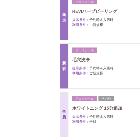
フェイシャル
REVIハーブピーリング
新
提示条件：
予約時＆入店時
規
利用条件：
ご新規様
フェイシャル
毛穴洗浄
新
提示条件：
予約時＆入店時
規
利用条件：
ご新規様
フェイシャル
その他
ホワイトニング 15分追加
全
提示条件：
予約時＆入店時
員
利用条件：
全員