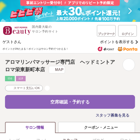
国内最大級の
サロン予約サイト
ブックマーク
ログイン
ゲストさん
ポイントを表示する
ポイントが1%たまる！
ポイントはサロン予約でつかえる！
アロマリンパマッサージ専門店 ヘッドミントア
ロマ栄東新町本店
MAP
ﾘﾗｸ
ｴｽﾃ
スマート支払いOK
空席確認・予約する
スタッフ募集を見る
クーポン・メニュー
サロン情報