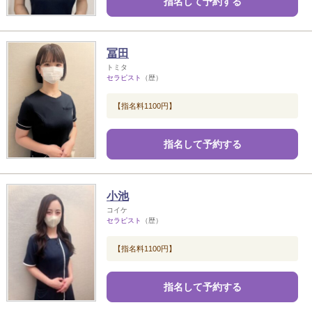
指名して予約する
冨田
トミタ
セラピスト
（歴）
【指名料1100円】
指名して予約する
小池
コイケ
セラピスト
（歴）
【指名料1100円】
指名して予約する