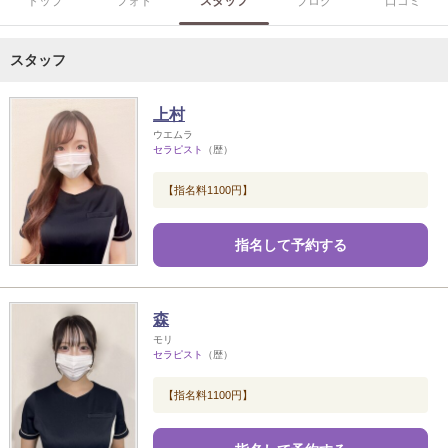
トップ
フォト
スタッフ
ブログ
口コミ
スタッフ
上村
ウエムラ
セラピスト
（歴）
【指名料1100円】
指名して予約する
森
モリ
セラピスト
（歴）
【指名料1100円】