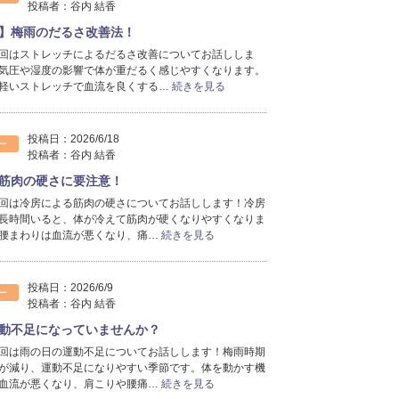
投稿者：
谷内 結香
】梅雨のだるさ改善法！
回はストレッチによるだるさ改善についてお話ししま
気圧や湿度の影響で体が重だるく感じやすくなります。
軽いストレッチで血流を良くする…
続きを見る
投稿日：
2026/6/18
ー
投稿者：
谷内 結香
筋肉の硬さに要注意！
回は冷房による筋肉の硬さについてお話しします！冷房
長時間いると、体が冷えて筋肉が硬くなりやすくなりま
腰まわりは血流が悪くなり、痛…
続きを見る
投稿日：
2026/6/9
ー
投稿者：
谷内 結香
動不足になっていませんか？
回は雨の日の運動不足についてお話しします！梅雨時期
が減り、運動不足になりやすい季節です。体を動かす機
血流が悪くなり、肩こりや腰痛…
続きを見る