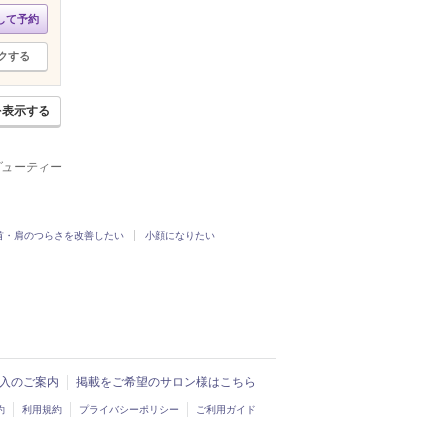
して予約
クする
を表示する
ビューティー
首・肩のつらさを改善したい
小顔になりたい
ド導入のご案内
掲載をご希望のサロン様はこちら
約
利用規約
プライバシーポリシー
ご利用ガイド