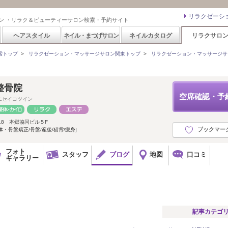
リラクゼーシ
ン ・リラク＆ビューティーサロン検索・予約サイト
ヘアスタイル
ネイル・まつげサロン
ネイルカタログ
リラクサロ
索トップ
>
リラクゼーション・マッサージサロン関東トップ
>
リラクゼーション・マッサージサ
整骨院
空席確認・予
エセイコツイン
18 本郷協同ビル５F
ブックマー
・骨盤矯正/骨盤/産後/猫背/痩身]
フォト
スタッフ
ブログ
地図
口コミ
ギャラリー
記事カテゴ