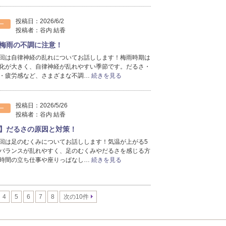
投稿日：
2026/6/2
ー
投稿者：
谷内 結香
梅雨の不調に注意！
回は自律神経の乱れについてお話しします！梅雨時期は
化が大きく、自律神経が乱れやすい季節です。だるさ・
・疲労感など、さまざまな不調…
続きを見る
投稿日：
2026/5/26
ー
投稿者：
谷内 結香
】だるさの原因と対策！
回は足のむくみについてお話しします！気温が上がる5
バランスが乱れやすく、足のむくみやだるさを感じる方
時間の立ち仕事や座りっぱなし…
続きを見る
4
5
6
7
8
次の10件