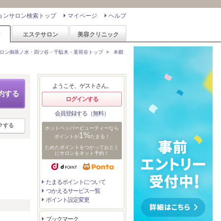
ョンサロン検索トップ
マイページ
ヘルプ
ン
エステサロン
美容クリニック
ロン御茶ノ水・四ツ谷・千駄木・茗荷谷トップ
>
本郷
ようこそ、ゲストさん。
約する
ログインする
会員登録する（無料）
クする
ホットペッパービューティーなら
1%
ポイントが
たまる！
ためたポイントをつかっておとく
にサロンをネット予約！
たまるポイントについて
つかえるサービス一覧
ポイント設定変更
リ
ブックマーク