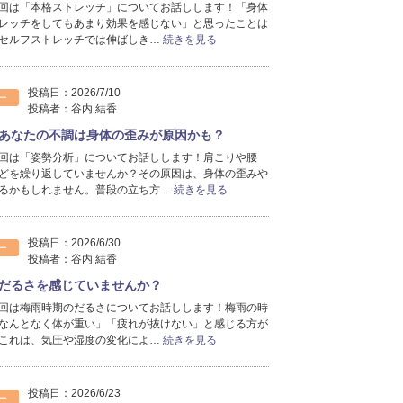
回は「本格ストレッチ」についてお話しします！「身体
2025年5月分
（1）
レッチをしてもあまり効果を感じない」と思ったことは
2025年4月分
（2）
セルフストレッチでは伸ばしき…
続きを見る
2025年3月分
（1）
2025年2月分
（1）
2025年1月分
（1）
投稿日：
2026/7/10
ー
投稿者：
谷内 結香
2024年12月分
（1）
2024年9月分
（1）
あなたの不調は身体の歪みが原因かも？
2024年8月分
（1）
回は「姿勢分析」についてお話しします！肩こりや腰
どを繰り返していませんか？その原因は、身体の歪みや
2024年7月分
（2）
るかもしれません。普段の立ち方…
続きを見る
2024年6月分
（2）
2024年5月分
（3）
2024年3月分
（4）
投稿日：
2026/6/30
ー
2024年2月分
（4）
投稿者：
谷内 結香
2024年1月分
（7）
だるさを感じていませんか？
2023年12月分
（2）
回は梅雨時期のだるさについてお話しします！梅雨の時
なんとなく体が重い」「疲れが抜けない」と感じる方が
これは、気圧や湿度の変化によ…
続きを見る
投稿日：
2026/6/23
ー