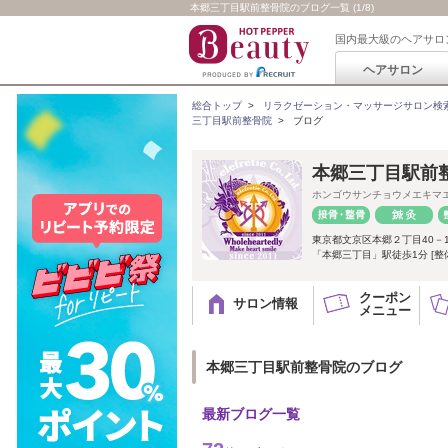
本郷三丁目駅前整骨院のブログ一覧 (1/8)
国内最大級のヘアサロ
ヘアサロン
総合トップ
>
リラクゼーション・マッサージサロン検
三丁目駅前整骨院
>
ブログ
本郷三丁目駅前
ホンゴウサンチョウメエキマ
東京都文京区本郷２丁目40－
「本郷三丁目」駅徒歩1分 [整体
クーポン
サロン情報
メニュー
本郷三丁目駅前整骨院のブログ
最新ブログ一覧