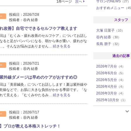
サロンのNEWS
1/8ページ
次へ
（27）
おすすめメニュー
（4
投稿日：
2026/7/28
ー
投稿者：
谷内 結香
スタッフ
れ改善】自宅でできるセルフケア教えます
大塚 日菜子
（10）
回は「むくみ・疲れ改善のセルフケア」についてお話し
谷内 結香
（30）
なると足がパンパンになる、朝から体が重い、疲れがな
長島 朋子
（32）
…。そんなお悩みはありません…
続きを見る
過去の記事
投稿日：
2026/7/21
ー
2026年7月分
（4）
投稿者：
谷内 結香
2026年6月分
（5）
紫外線ダメージは早めのケアがおすすめ◎
2026年5月分
（4）
回は「美容鍼灸」についてお話しします！夏は紫外線や
2026年4月分
（4）
乾燥などで、お肌に大きな負担がかかる季節です。「な
2026年3月分
（4）
れて見える」「むくみやたるみ…
続きを見る
2025年10月分
（1）
2025年9月分
（4）
投稿日：
2026/7/17
2025年8月分
（6）
ー
投稿者：
谷内 結香
2025年7月分
（3）
】プロが教える本格ストレッチ！
2025年6月分
（4）