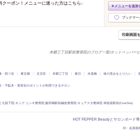
料クーポン！メニューに迷った方はこちら↓
メニューを追加
ブックマー
印刷画面
本郷三丁目駅前整骨院のブログ一覧/ホットペッパー
橋・四ツ谷
東京都
文京区
本郷三丁目
春日
水道橋
体の歪みをとりたい
谷・千駄木・茗荷谷のポイントが利用できるサロン
 九段下院
|
キング ニシキ整骨院
|
飯田橋駅前鍼灸整骨院
|
キュアスタ整体院 神楽坂駅前(CureSta)
HOT PEPPER Beautyとサロンボー
ID・会員規