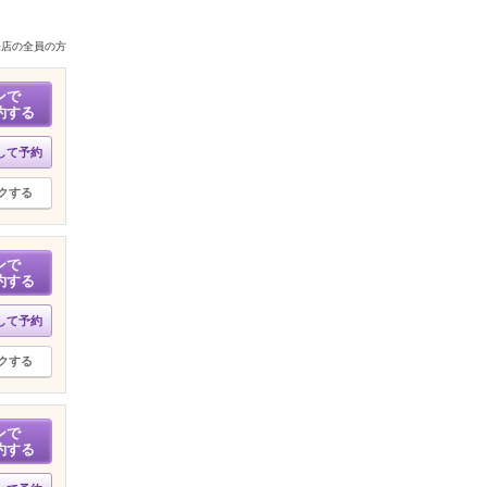
来店の全員の方
ンで
約する
して予約
クする
ンで
約する
して予約
クする
ンで
約する