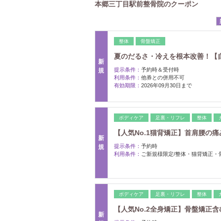
本郷三丁目駅前整骨院のクーポン
整体
骨盤矯正
夏のだるさ・冷えを根本改善！【自律神
新
提示条件：
予約時＆受付時
規
利用条件：
他券との併用不可
有効期限：
2026年09月30日まで
ボディケア
足裏・リフレ
整体
【人気No.1猫背矯正】首肩腰の痛み
新
提示条件：
予約時
規
利用条件：
ご新規様限定/整体・猫背矯正・
ボディケア
足裏・リフレ
整体
【人気No.2全身矯正】骨盤矯正含む
新