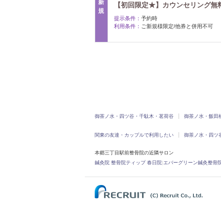
新
【初回限定★】カウンセリング無
規
提示条件：
予約時
利用条件：
ご新規様限定/他券と併用不可
御茶ノ水・四ツ谷・千駄木・茗荷谷
御茶ノ水・飯田
関東の友達・カップルで利用したい
御茶ノ水・四ツ
本郷三丁目駅前整骨院の近隣サロン
鍼灸院 整骨院ティップ 春日院
|
エバーグリーン鍼灸整骨院