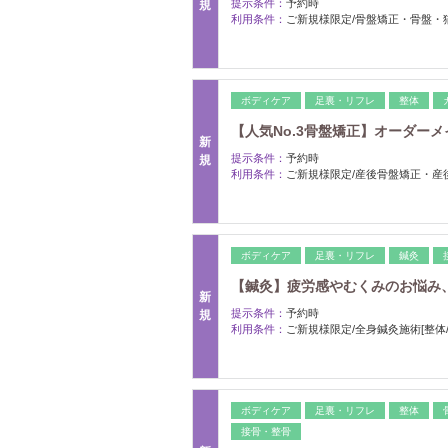
提示条件：
予約時
規
利用条件：
ご新規様限定/骨盤矯正・骨盤・
ボディケア
足裏・リフレ
整体
【人気No.3骨盤矯正】オーダーメイ
新
提示条件：
予約時
規
利用条件：
ご新規様限定/産後骨盤矯正・産
ボディケア
足裏・リフレ
鍼灸
【鍼灸】疲労感やむくみのお悩み、体
新
提示条件：
予約時
規
利用条件：
ご新規様限定/全身鍼灸施術[整体/
ボディケア
足裏・リフレ
整体
接骨・整骨