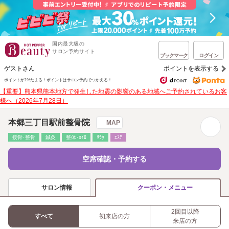
国内最大級の
サロン予約サイト
ブックマーク
ログイン
ゲストさん
ポイントを表示する
ポイントが1%たまる！
ポイントはサロン予約でつかえる！
【重要】熊本県熊本地方で発生した地震の影響のある地域へご予約されているお客
様へ（2026年7月28日）
本郷三丁目駅前整骨院
MAP
接骨･整骨
鍼灸
整体･ｶｲﾛ
ﾘﾗｸ
ｴｽﾃ
空席確認・予約する
サロン情報
クーポン・メニュー
2回目以降
すべて
初来店の方
来店の方