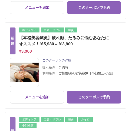
メニューを追加
このクーポンで予約
ボディケア
足裏・リフレ
鍼灸
【本格美容鍼灸】疲れ顔、たるみに悩むあなたに
新
規
オススメ！￥5,980→￥3,900
¥3,900
このクーポンの詳細
提示条件：
予約時
利用条件：
ご新規様限定/美容鍼［小顔矯正/小顔］
メニューを追加
このクーポンで予約
ボディケア
足裏・リフレ
整体
カイロ
小顔矯正
新