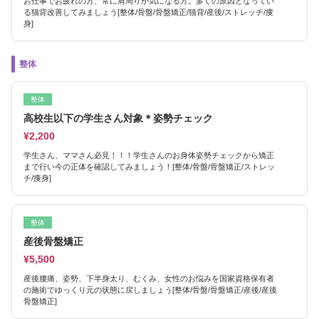
お仕事でお疲れの方、常に肩周りが気になる方。多くの原因となってい
る猫背改善してみましょう[整体/骨盤/骨盤矯正/猫背/産後/ストレッチ/痩
身]
整体
整体
高校生以下の学生さん対象＊姿勢チェック
¥2,200
学生さん、ママさん必見！！！学生さんのお身体姿勢チェックから矯正
まで行い今の正体を確認してみましょう！[整体/骨盤/骨盤矯正/ストレッ
チ/痩身]
整体
産後骨盤矯正
¥5,500
産後腰痛、姿勢、下半身太り、むくみ、女性のお悩みを国家資格保有者
の施術でゆっくり元の状態に戻しましょう[整体/骨盤/骨盤矯正/産後/産後
骨盤矯正]