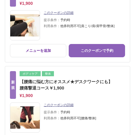
¥1,900
このクーポンの詳細
提示条件：
予約時
利用条件：
他券利用不可[肩こり/肩/肩甲骨/整体]
メニューを追加
このクーポンで予約
ボディケア
整体
【腰痛に悩む方にオススメ★デスクワークにも】
新
規
腰痛撃退コース￥1,900
¥1,900
このクーポンの詳細
提示条件：
予約時
利用条件：
他券利用不可[腰痛/整体]