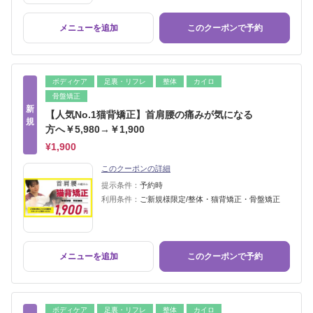
メニューを追加
このクーポンで予約
ボディケア
足裏・リフレ
整体
カイロ
骨盤矯正
新
【人気No.1猫背矯正】首肩腰の痛みが気になる
規
方へ￥5,980→￥1,900
¥1,900
このクーポンの詳細
提示条件：
予約時
利用条件：
ご新規様限定/整体・猫背矯正・骨盤矯正
メニューを追加
このクーポンで予約
ボディケア
足裏・リフレ
整体
カイロ