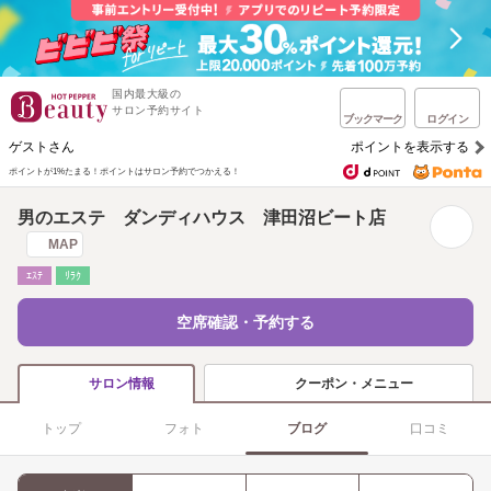
国内最大級の
サロン予約サイト
ブックマーク
ログイン
ゲストさん
ポイントを表示する
ポイントが1%たまる！
ポイントはサロン予約でつかえる！
男のエステ ダンディハウス 津田沼ビート店
MAP
ｴｽﾃ
ﾘﾗｸ
空席確認・予約する
クーポン・メニュー
サロン情報
トップ
フォト
ブログ
口コミ