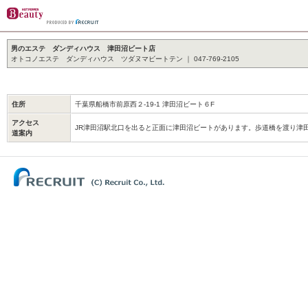
男のエステ ダンディハウス 津田沼ビート店
オトコノエステ ダンディハウス ツダヌマビートテン ｜ 047-769-2105
住所
千葉県船橋市前原西２-19-1 津田沼ビート６F
アクセス
JR津田沼駅北口を出ると正面に津田沼ビートがあります。歩道橋を渡り津
道案内