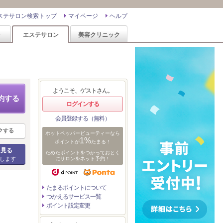
ステサロン検索トップ
マイページ
ヘルプ
ン
エステサロン
美容クリニック
ようこそ、ゲストさん。
約する
ログインする
会員登録する（無料）
クする
ホットペッパービューティーなら
1%
ポイントが
たまる！
を見る
ためたポイントをつかっておとく
します
にサロンをネット予約！
たまるポイントについて
つかえるサービス一覧
ポイント設定変更