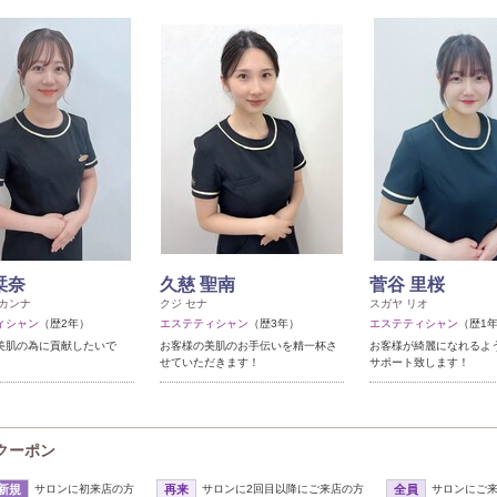
栞奈
久慈 聖南
菅谷 里桜
 カンナ
クジ セナ
スガヤ リオ
ィシャン
（歴2年）
エステティシャン
（歴3年）
エステティシャン
（歴1
美肌の為に貢献したいで
お客様の美肌のお手伝いを精一杯さ
お客様が綺麗になれるよ
せていただきます！
サポート致します！
のクーポン
新規
サロンに初来店の方
再来
サロンに2回目以降にご来店の方
全員
サロンにご