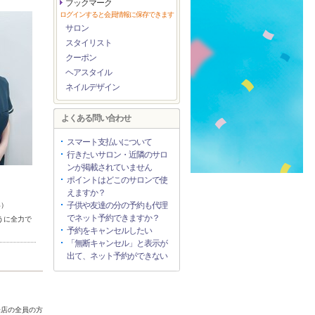
ブックマーク
ログインすると会員情報に保存できます
サロン
スタイリスト
クーポン
ヘアスタイル
ネイルデザイン
よくある問い合わせ
スマート支払いについて
行きたいサロン・近隣のサロ
ンが掲載されていません
ポイントはどこのサロンで使
えますか？
子供や友達の分の予約も代理
年）
でネット予約できますか？
うに全力で
予約をキャンセルしたい
「無断キャンセル」と表示が
出て、ネット予約ができない
来店の全員の方