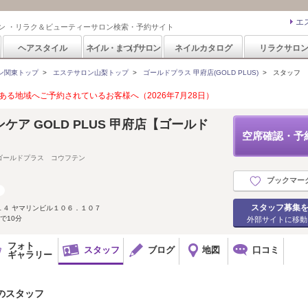
エ
ン ・リラク＆ビューティーサロン検索・予約サイト
ヘアスタイル
ネイル・まつげサロン
ネイルカタログ
リラクサロ
ン関東トップ
>
エステサロン山梨トップ
>
ゴールドプラス 甲府店(GOLD PLUS)
>
スタッフ
る地域へご予約されているお客様へ（2026年7月28日）
ケア GOLD PLUS 甲府店【ゴールド
空席確認・予
ゴールドプラス コウフテン
ブックマー
スタッフ募集
１４ ヤマリンビル１０６．１０７
で10分
外部サイトに移動
フォト
スタッフ
ブログ
地図
口コミ
ギャラリー
)のスタッフ