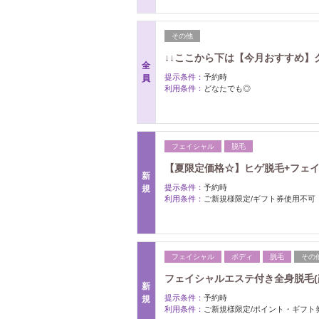
その他
↓↓ここから下は【今月おすすめ】ク
全
提示条件：
予約時
員
利用条件：
どなたでも◎
フェイシャル
脱毛
【夏限定価格☆】ヒゲ脱毛+フェイ
新
提示条件：
予約時
規
利用条件：
ご新規様限定/ギフト券使用不可
フェイシャル
ボディ
脱毛
その
フェイシャルエステ付き全身脱毛(顔V
新
提示条件：
予約時
規
利用条件：
ご新規様限定/ポイント・ギフト