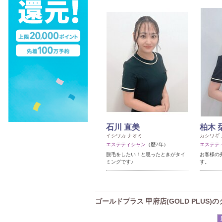
石川 直美
柏木 
イシワカ ナオミ
カシワギ
エステティシャン
（歴7年）
エステテ
脱毛をしたい！と思ったときがタイ
お客様の
ミングです♪
す。
ゴールドプラス 甲府店(GOLD PLUS)