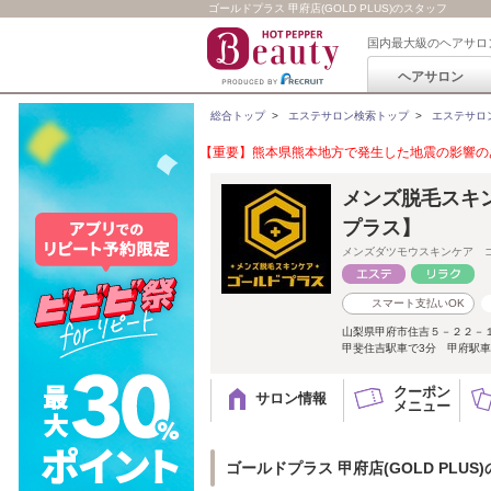
ゴールドプラス 甲府店(GOLD PLUS)のスタッフ
国内最大級のヘアサロ
ヘアサロン
総合トップ
>
エステサロン検索トップ
>
エステサロ
【重要】熊本県熊本地方で発生した地震の影響のあ
メンズ脱毛スキン
プラス】
メンズダツモウスキンケア 
スマート支払いOK
山梨県甲府市住吉５－２２－
甲斐住吉駅車で3分 甲府駅車
クーポン
サロン情報
メニュー
ゴールドプラス 甲府店(GOLD PLUS