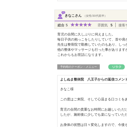
きなこさん
（女性/30代前半）
総合
5
雰囲気
5
接客
育児の合間に久しぶりに伺えました。
毎日子供の抱っこをしたりしていて、首や肩
先生は整骨院で勤務していたのもあり、しっ
他の整体やマッサージも行った事がありますが
これからもお世話になります。
予約時のクーポン・メニュー
よしぬま整体院 八王子からの返信コメン
きなこ様
この度はご来院、そして心温まる口コミを
育児の合間の貴重なお時間にお越しいただ
したが、施術後に少しでも楽になっていた
お身体の状態は日々変化しますので、今後