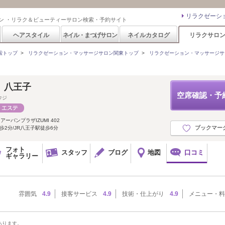
リラクゼーシ
ン ・リラク＆ビューティーサロン検索・予約サイト
ヘアスタイル
ネイル・まつげサロン
ネイルカタログ
リラクサロ
索トップ
>
リラクゼーション・マッサージサロン関東トップ
>
リラクゼーション・マッサージサ
 八王子
空席確認・予
ウジ
アーバンプラザIZUMI 402
ブックマー
2分/JR八王子駅徒歩6分
フォト
スタッフ
ブログ
地図
口コミ
ギャラリー
雰囲気
4.9
接客サービス
4.9
技術・仕上がり
4.9
メニュー・料
あります。