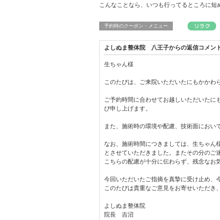
こんなことなら、いつも行ってるところに短
予約時のクーポン・メニュー
よしぬま整体院 八王子からの返信コメン
生ちゃん様
このたびは、ご来院いただいたにもかかわ
ご予約時間に合わせてお越しいただいたに
び申し上げます。
また、施術時の環境や配慮、技術面におい
なお、施術時間につきましては、生ちゃん
とさせていただきました。またその分のご
こちらの配慮が十分に伝わらず、残念なお
今回いただいたご指摘を真摯に受け止め、
このたびは貴重なご意見をお寄せいただき
よしぬま整体院
院長 吉沼