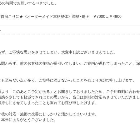
めの時間でお願いするべきでした。
首肩こりに★《オーダーメイド本格整体》調整×矯正 ￥7000→￥4900
ト
らず、ご不快な思いをさせてしまい、大変申し訳ございませんでした。
も関わらず、前のお客様の施術が長引いてしまい、ご案内が遅れてしまったこと、深
ても至らない点が多く、ご期待に添えなかったことを心よりお詫び申し上げます。
様より「このあとご予定がある」とお聞きしておりましたため、ご予約時刻に合わせ
迷惑を少しでも軽減できればとの思いから、当日は割引の対応もさせていただきまし
気持ちにさせてしまったことも重ねてお詫び申し上げます。
今後の対応・施術の改善にしっかりと活かしてまいります。
、本当にありがとうございました。