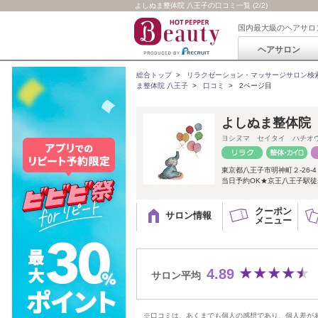
よしぬま整体院 八王子の口コミ一覧 (2/2)
国内最大級のヘアサロ
ヘアサロン
総合トップ
>
リラクゼーション・マッサージサロン検
ま整体院 八王子
>
口コミ
>
2ページ目
よしぬま整体院
ヨシヌマ セイタイ ハチオ
東京都八王子市明神町２-26-4 
当日予約OK★京王八王子駅徒歩
クーポン
サロン情報
メニュー
4.89
サロン平均
※口コミは、あくまでも個人の感想であり、個人差が