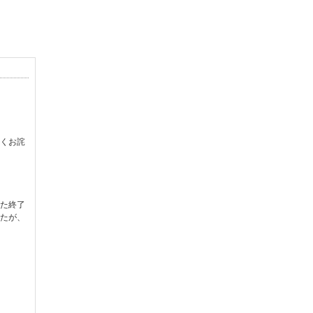
くお詫
た終了
たが、