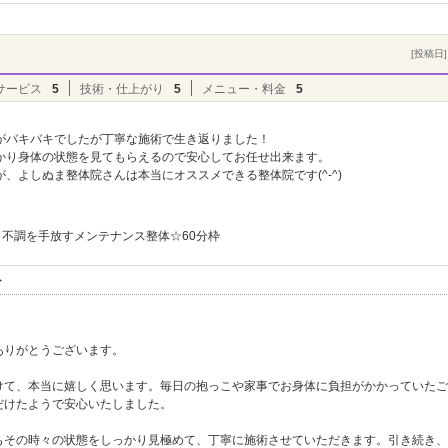
[投稿日] 
サービス
5
技術・仕上がり
5
メニュー・料金
5
がバキバキでしたが丁寧な施術で生き返りました！
かり身体の状態を見てもらえるので安心してお任せ出来ます。
、よしぬま整体院さんは本当にオススメできる整体院です(^-^)
不調を手放すメンテナンス整体☆60分枠
ト
ありがとうございます。
けて、本当に嬉しく思います。毎日の抱っこや家事でお身体に負担がかかっていたご
だけたようで安心いたしました。
もその時々の状態をしっかり見極めて、丁寧に施術させていただきます。引き続き、