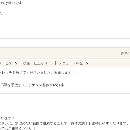
きれば幸いです。
す。
。
[投稿日]
サービス
5
技術・仕上がり
5
メニュー・料金
5
トレッチを教えてくださいました。実践します！
不調を手放すメンテナンス整体☆45分枠
ト
ざいます！
ださいね。無理のない範囲で継続することで、身体の調子も維持しやすくなります。
つでもご相談ください！