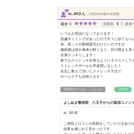
ai...88さん
（女性/30代後半/自営業）
総合
5
雰囲気
5
接客
いつもお世話になっております！
急遽タイミングがあったので久々に診てもら
首、肩こりや眼精疲労がひどいのですが
施術後は頭や身体が軽くなり、目の開きも良
全身スッキリします！
家でもストレッチ出来るようにオススメして
ストレッチポールを早速買いました！
先生に教えて頂いたストレッチ方法で
ホームケアも頑張ります！
予約時のクーポン・メニュー
よしぬま整体院 八王子からの返信コメン
ai...88 様
ご来院と口コミの投稿をしていただきあり
効果を感じれて良かったです。