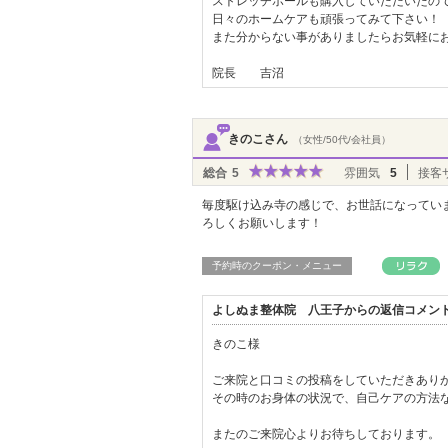
ストレッチポールも購入していただいたので
日々のホームケアも頑張ってみて下さい！
また分からない事がありましたらお気軽に
院長 吉沼
きのこさん
（女性/50代/会社員）
総合
5
雰囲気
5
接客
毎度駆け込み寺の感じで、お世話になってい
ろしくお願いします！
予約時のクーポン・メニュー
よしぬま整体院 八王子からの返信コメン
きのこ様
ご来院と口コミの投稿をしていただきあり
その時のお身体の状況で、自己ケアの方法
またのご来院心よりお待ちしております。