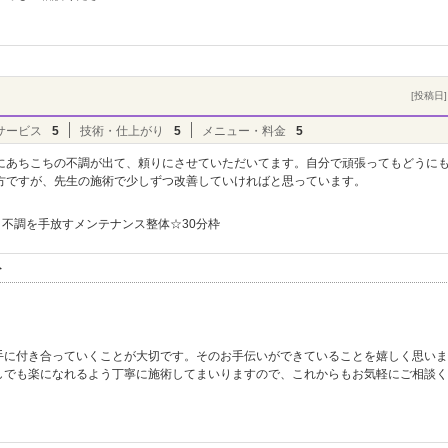
[投稿日] 
サービス
5
技術・仕上がり
5
メニュー・料金
5
にあちこちの不調が出て、頼りにさせていただいてます。自分で頑張ってもどうに
方ですが、先生の施術で少しずつ改善していければと思っています。
不調を手放すメンテナンス整体☆30分枠
ト
手に付き合っていくことが大切です。そのお手伝いができていることを嬉しく思いま
しでも楽になれるよう丁寧に施術してまいりますので、これからもお気軽にご相談く