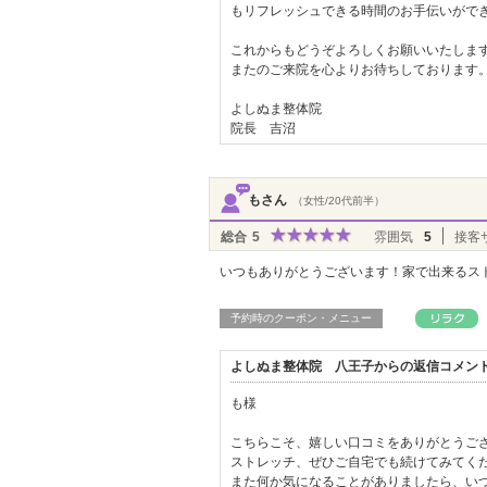
もリフレッシュできる時間のお手伝いがで
これからもどうぞよろしくお願いいたしま
またのご来院を心よりお待ちしております
よしぬま整体院
院長 吉沼
もさん
（女性/20代前半）
総合
5
雰囲気
5
接客
いつもありがとうございます！家で出来るス
予約時のクーポン・メニュー
よしぬま整体院 八王子からの返信コメン
も様
こちらこそ、嬉しい口コミをありがとうご
ストレッチ、ぜひご自宅でも続けてみてく
また何か気になることがありましたら、い