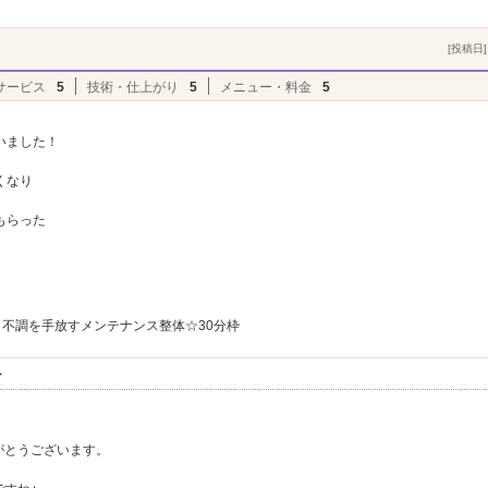
[投稿日] 
サービス
5
技術・仕上がり
5
メニュー・料金
5
いました！
くなり
もらった
不調を手放すメンテナンス整体☆30分枠
ト
がとうございます。