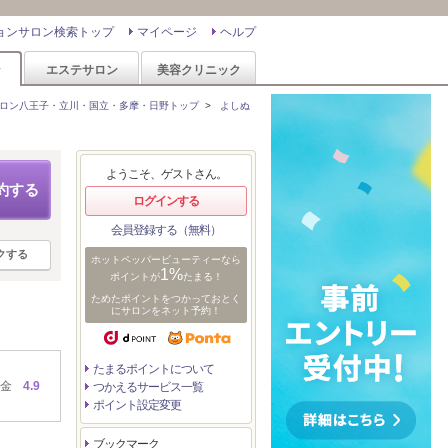
ョンサロン検索トップ
マイページ
ヘルプ
ン
エステサロン
美容クリニック
ロン八王子・立川・国立・多摩・日野トップ
>
よしぬ
ようこそ、ゲストさん。
約する
ログインする
会員登録する（無料）
クする
ホットペッパービューティーなら
1%
ポイントが
たまる！
ためたポイントをつかっておとく
にサロンをネット予約！
たまるポイントについて
金
4.9
つかえるサービス一覧
ポイント設定変更
ブックマーク