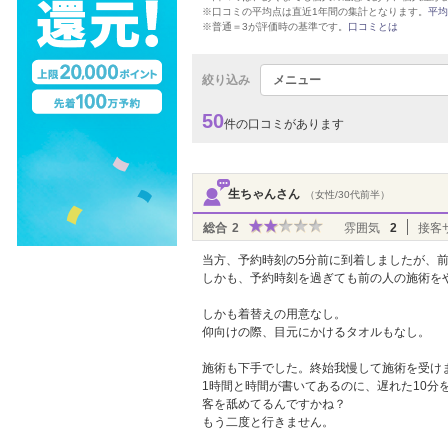
※口コミの平均点は直近1年間の集計となります。
平均
※普通＝3が評価時の基準です。
口コミとは
絞り込み
メニュー
50
件の口コミがあります
生ちゃんさん
（女性/30代前半）
総合
2
雰囲気
2
接客
当方、予約時刻の5分前に到着しましたが、
しかも、予約時刻を過ぎても前の人の施術を
しかも着替えの用意なし。
仰向けの際、目元にかけるタオルもなし。
施術も下手でした。終始我慢して施術を受け
1時間と時間が書いてあるのに、遅れた10分を
客を舐めてるんですかね？
もう二度と行きません。