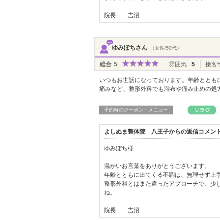
院長 吉沼
ゆみぽちさん
（女性/50代）
総合
5
雰囲気
5
接客
いつもお世話になっております。年齢ととも
痛みなど、整形外科でも湿布や痛み止めの処
予約時のクーポン・メニュー
よしぬま整体院 八王子からの返信コメン
ゆみぽち様
温かいお言葉をありがとうございます。
年齢とともに出てくる不調は、無理せず上
整形外科とはまた違ったアプローチで、少
ね。
院長 吉沼