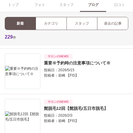
トップ
フォト
スタッフ
ブログ
口コミ
新着
カテゴリ
スタッフ
過去の記事
229
件
サロンのNEWS
重要※予約時の注意事項について※
投稿日：2026/5/15
投稿者：
岩崎 【FIS】
サロンのNEWS
髭脱毛12回【髭脱毛/五日市脱毛】
投稿日：2026/2/3
投稿者：
岩崎 【FIS】