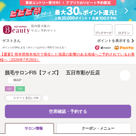
国内最大級の
サロン予約サイト
ブックマーク
ログイン
ゲストさん
ポイントを表示する
ポイントが1%たまる！
ポイントはサロン予約でつかえる！
【重要】熊本県熊本地方で発生した地震の影響のある地域へご予約されているお客
様へ（2026年7月28日）
脱毛サロンFIS【フィズ】 五日市彩が丘店
MAP
ｴｽﾃ
ﾘﾗｸ
スマート支払いOK
空席確認・予約する
クーポン・メニュー
サロン情報