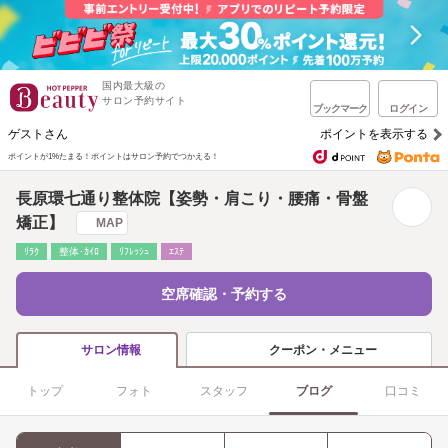
国内最大級の
サロン予約サイト
ブックマーク
ログイン
ゲストさん
ポイントを表示する
ポイントが1%たまる！
ポイントはサロン予約でつかえる！
長原環七通り整体院【姿勢・肩こり・腰痛・骨盤
矯正】
MAP
ﾘﾗｸ
整体･ｶｲﾛ
ﾘﾌﾚｯｼｭ
ｴｽﾃ
空席確認・予約する
クーポン・メニュー
サロン情報
トップ
フォト
スタッフ
ブログ
口コミ