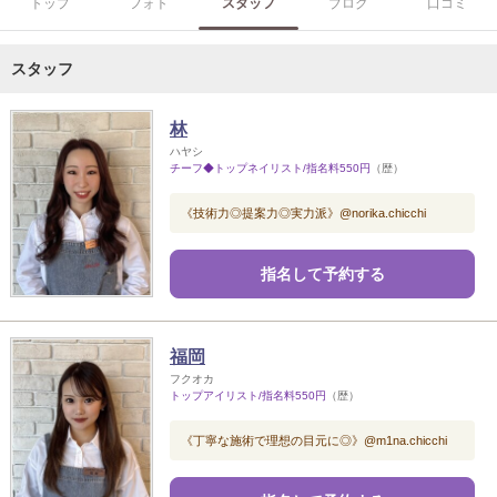
トップ
フォト
スタッフ
ブログ
口コミ
スタッフ
林
ハヤシ
チーフ◆トップネイリスト/指名料550円
（歴）
《技術力◎提案力◎実力派》@norika.chicchi
指名して予約する
福岡
フクオカ
トップアイリスト/指名料550円
（歴）
《丁寧な施術で理想の目元に◎》@m1na.chicchi