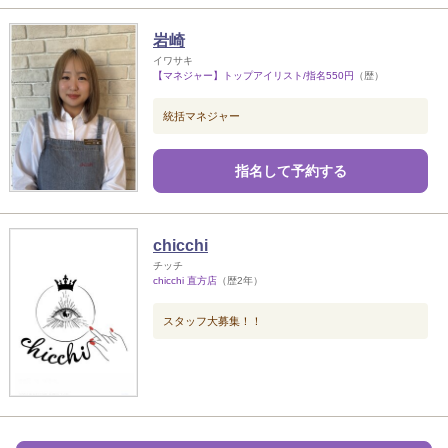
岩崎
イワサキ
【マネジャー】トップアイリスト/指名550円
（歴）
統括マネジャー
指名して予約する
chicchi
チッチ
chicchi 直方店
（歴2年）
スタッフ大募集！！