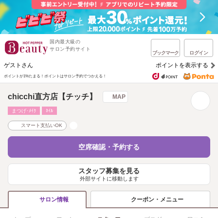
国内最大級の
サロン予約サイト
ブックマーク
ログイン
ゲストさん
ポイントを表示する
ポイントが1%たまる！
ポイントはサロン予約でつかえる！
chicchi直方店【チッチ】
MAP
まつげ･ﾒｲｸ
ﾈｲﾙ
スマート支払いOK
空席確認・予約する
スタッフ募集を見る
外部サイトに移動します
クーポン・メニュー
サロン情報