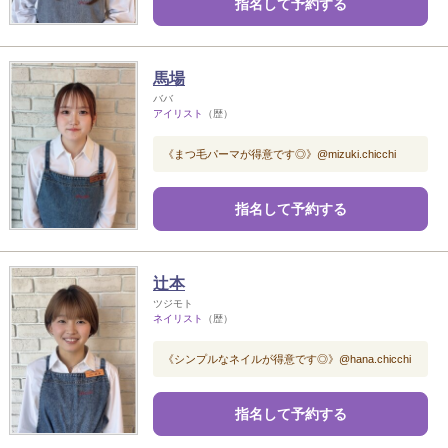
指名して予約する
馬場
ババ
アイリスト
（歴）
《まつ毛パーマが得意です◎》@mizuki.chicchi
指名して予約する
辻本
ツジモト
ネイリスト
（歴）
《シンプルなネイルが得意です◎》@hana.chicchi
指名して予約する