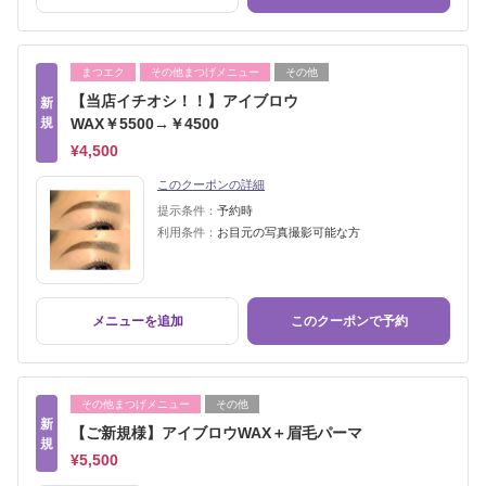
まつエク
その他まつげメニュー
その他
【当店イチオシ！！】アイブロウ
新
規
WAX￥5500→￥4500
¥4,500
このクーポンの詳細
提示条件：
予約時
利用条件：
お目元の写真撮影可能な方
メニューを追加
このクーポンで予約
その他まつげメニュー
その他
新
【ご新規様】アイブロウWAX＋眉毛パーマ
規
¥5,500