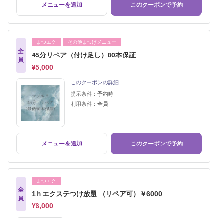
メニューを追加
このクーポンで予約
まつエク
その他まつげメニュー
全
45分リペア（付け足し）80本保証
員
¥5,000
このクーポンの詳細
提示条件：
予約時
利用条件：
全員
メニューを追加
このクーポンで予約
まつエク
全
1ｈエクステつけ放題 （リペア可）￥6000
員
¥6,000