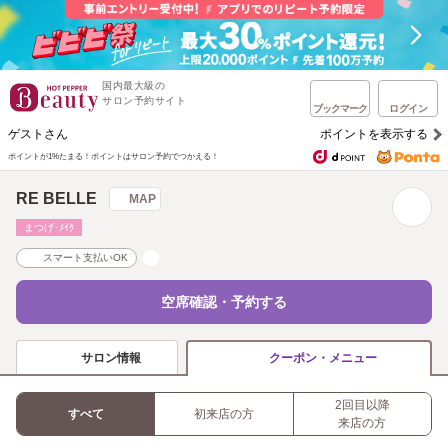
国内最大級の
サロン予約サイト
ブックマーク
ログイン
ゲストさん
ポイントを表示する
ポイントが1%たまる！
ポイントはサロン予約でつかえる！
RE BELLE
MAP
まつげ･ﾒｲｸ
スマート支払いOK
空席確認・予約する
サロン情報
クーポン・メニュー
2回目以降
すべて
初来店の方
来店の方