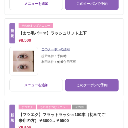
メニューを追加
このクーポンで予約
その他まつげメニュー
新
【まつ毛パーマ】ラッシュリフト上下
規
¥8,500
このクーポンの詳細
提示条件：
予約時
利用条件：
他券併用不可
メニューを追加
このクーポンで予約
まつエク
その他まつげメニュー
その他
【マツエク】フラットラッシュ100本（初めてご
新
規
来店の方）￥6600→￥5500
¥5,500