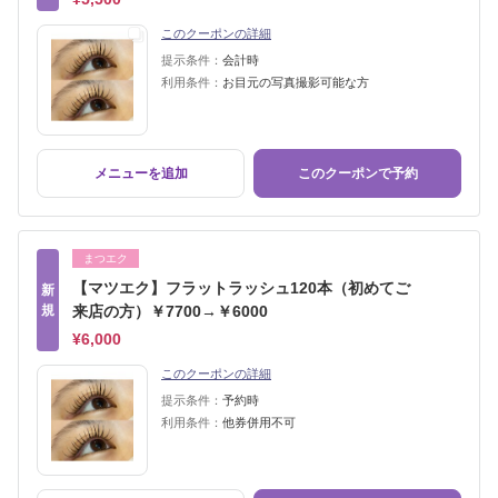
このクーポンの詳細
提示条件：
会計時
利用条件：
お目元の写真撮影可能な方
メニューを追加
このクーポンで予約
まつエク
【マツエク】フラットラッシュ120本（初めてご
新
規
来店の方）￥7700→￥6000
¥6,000
このクーポンの詳細
提示条件：
予約時
利用条件：
他券併用不可