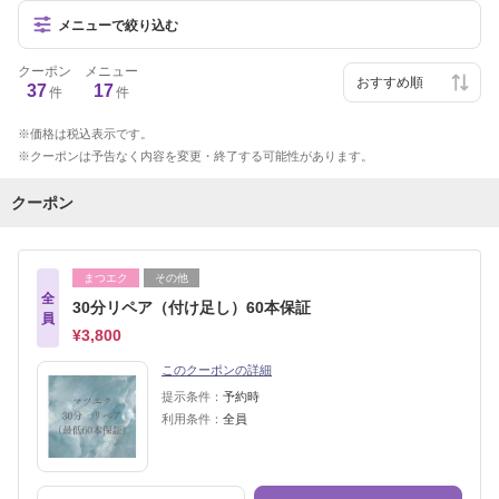
メニューで絞り込む
クーポン
メニュー
37
17
件
件
価格は税込表示です。
クーポンは予告なく内容を変更・終了する可能性があります。
クーポン
まつエク
その他
全
30分リペア（付け足し）60本保証
員
¥3,800
このクーポンの詳細
提示条件：
予約時
利用条件：
全員