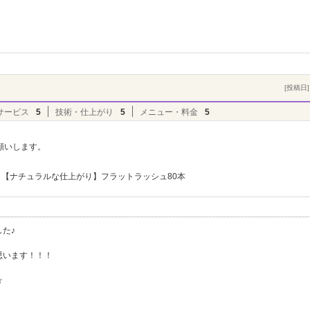
！
[投稿日] 
サービス
5
技術・仕上がり
5
メニュー・料金
5
願いします。
【ナチュラルな仕上がり】フラットラッシュ80本
た♪
思います！！！
☆