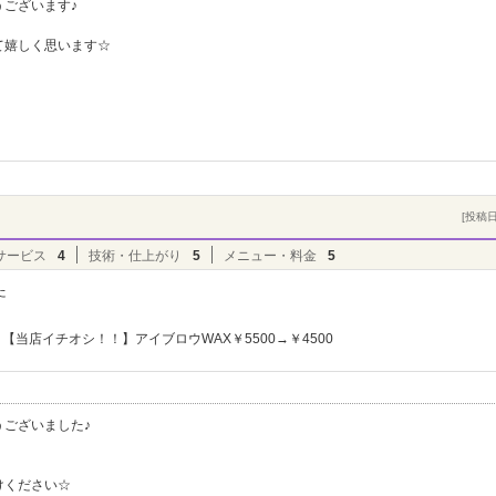
ございます♪
て嬉しく思います☆
[投稿日]
サービス
4
技術・仕上がり
5
メニュー・料金
5
た
【当店イチオシ！！】アイブロウWAX￥5500→￥4500
ございました♪
けください☆