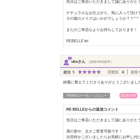
先日はご来店いただきまして誠にありがとう
ナチュラルなお仕上がり、気に入って頂け
その後のメイクはいかがでしょうか？？^ ^
またのご来店心よりお待ちしております！
REBELLE tei
ukaさん
（女性/30代前半）
総合
5
雰囲気
4
接客
綺麗に整えてくださりありがとうございまし
予約時のクーポン・メニュー
RE BELLEからの返信コメント
先日はご来店いただきまして誠にありがとう
眉の形や、太さご変更可能です！
次回何かございましたらお気軽にお申し付