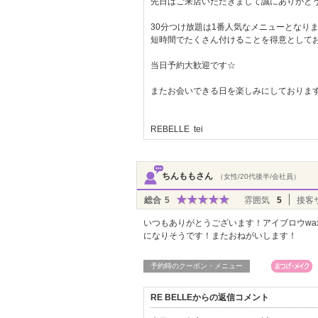
先日はご来店いただきまして誠にありがとう
30分つけ放題は1番人気なメニューとなり
短時間でたくさん付けることを得意として
当日予約大歓迎です☆
またお会いできる日を楽しみにしておりま
REBELLE tei
ちんももさん
（女性/20代後半/会社員）
総合
5
雰囲気
5
接客
いつもありがとうございます！アイブロウw
になりそうです！またおねがいします！
予約時のクーポン・メニュー
RE BELLEからの返信コメント