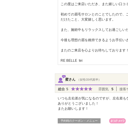
この度はご来店いただき、また嬉しい口コ
初めての眉毛サロンとのことでしたので、
だけたこと、大変嬉しく思います。
また、施術中もリラックスしてお過ごしい
今後も理想の眉を維持できるようお手伝い
またのご来店を心よりお待ちしております
RE BELLE tei
蜜さん
（女性/20代前半）
総合
5
雰囲気
5
接客
いつも左右差が気になるのですが、左右差も
ありがとうございました！
またお願いします！
予約時のクーポン・メニュー