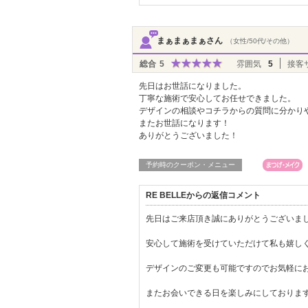
まぁまぁまぁさん
（女性/50代/その他）
総合
5
雰囲気
5
接客
先日はお世話になりました。
丁寧な施術で安心してお任せできました。
デザインの相談やコチラからの質問に分かり
またお世話になります！
ありがとうございました！
予約時のクーポン・メニュー
RE BELLEからの返信コメント
先日はご来店頂き誠にありがとうございまし
安心して施術を受けていただけて私も嬉し
デザインのご変更も可能ですのでお気軽に
またお会いできる日を楽しみにしておりま