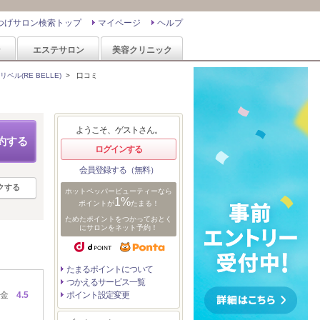
つげサロン検索トップ
マイページ
ヘルプ
ン
エステサロン
美容クリニック
リベル(RE BELLE)
>
口コミ
ようこそ、ゲストさん。
約する
ログインする
会員登録する（無料）
クする
ホットペッパービューティーなら
1%
ポイントが
たまる！
ためたポイントをつかっておとく
にサロンをネット予約！
たまるポイントについて
つかえるサービス一覧
金
4.5
ポイント設定変更