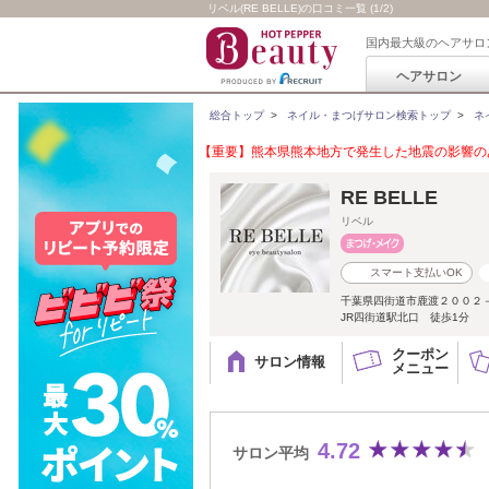
リベル(RE BELLE)の口コミ一覧 (1/2)
国内最大級のヘアサロ
ヘアサロン
総合トップ
>
ネイル・まつげサロン検索トップ
>
ネ
【重要】熊本県熊本地方で発生した地震の影響のあ
RE BELLE
リベル
スマート支払いOK
千葉県四街道市鹿渡２００２
JR四街道駅北口 徒歩1分
クーポン
サロン情報
メニュー
4.72
サロン平均