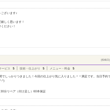
ございます♪
変嬉しく思います！
けください！
！
[投稿日] 
サービス
5
技術・仕上がり
5
メニュー・料金
5
時間でしっかりつきました！今回の仕上がり気に入りました＾＾満足です。当日予約
^)
30分リペア（付け足し）60本保証