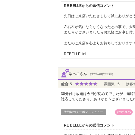
RE BELLEからの返信コメント
先日はご来店いただきまして誠にありがとう
左右左が気にならなくなったとの事で、大
また何かございましたらお気軽にお申し付
またのご来店を心よりお待ちしております
REBELLE tei
ゆっこさん
（女性/40代/主婦）
総合
5
雰囲気
5
接客
30分付け放題は今回が初めてでしたが、短
対応してくださり、ありがとうございました(^-
予約時のクーポン・メニュー
RE BELLEからの返信コメント