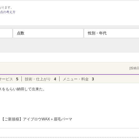
あります。
点の考え方
点数
性別・年代
[投稿日]
サービス
5
技術・仕上がり
4
メニュー・料金
3
スをもらい納得して出来た。
。
【ご新規様】アイブロウWAX＋眉毛パーマ