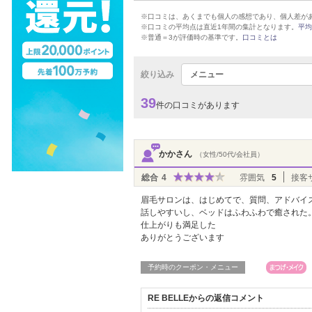
※口コミは、あくまでも個人の感想であり、個人差が
※口コミの平均点は直近1年間の集計となります。
平均
※普通＝3が評価時の基準です。
口コミとは
絞り込み
メニュー
39
件の口コミがあります
かかさん
（女性/50代/会社員）
総合
4
雰囲気
5
接客
眉毛サロンは、はじめてで、質問、アドバイ
話しやすいし、ベッドはふわふわで癒された
仕上がりも満足した
ありがとうございます
予約時のクーポン・メニュー
RE BELLEからの返信コメント