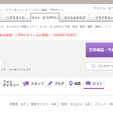
ネイル・ま
ン ・リラク＆ビューティーサロン検索・予約サイト
ヘアスタイル
ネイル・まつげサロン
ネイルカタログ
リラクサロ
イル・まつげサロン関東トップ
>
ネイル・まつげサロン千葉・稲毛・幕張・鎌取・都賀トップ
>
る地域へご予約されているお客様へ（2026年7月28日）
空席確認・予
ブックマー
－１０ コーポフォーレ２Ｆ
フォト
スタッフ
ブログ
地図
口コミ
ギャラリー
雰囲気
4.7
接客サービス
4.8
技術・仕上がり
4.6
メニュー・料