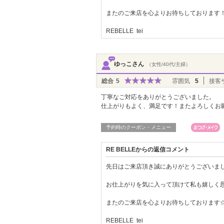
またのご来店を心よりお待ちしております
REBELLE tei
ゆっこさん
（女性/40代/主婦）
総合
5
雰囲気
5
接客
丁寧なご対応をありがとうございました。
仕上がりもよく、満足です！またよろしくお
予約時のクーポン・メニュー
RE BELLEからの返信コメント
先日はご来店頂き誠にありがとうございまし
お仕上がりを気に入って頂けて私も嬉しく
またのご来店を心よりお待ちしております
REBELLE tei