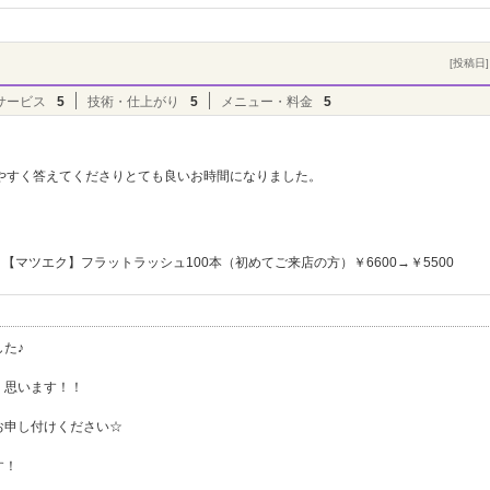
[投稿日] 
サービス
5
技術・仕上がり
5
メニュー・料金
5
やすく答えてくださりとても良いお時間になりました。
【マツエク】フラットラッシュ100本（初めてご来店の方）￥6600→￥5500
た♪
く思います！！
お申し付けください☆
す！