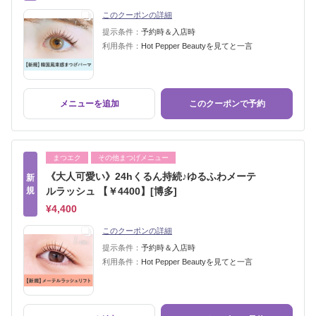
このクーポンの詳細
提示条件：
予約時＆入店時
利用条件：
Hot Pepper Beautyを見てと一言
メニューを追加
このクーポンで予約
まつエク
その他まつげメニュー
《大人可愛い》24hくるん持続♪ゆるふわメーテ
新
規
ルラッシュ 【￥4400】[博多]
¥4,400
このクーポンの詳細
提示条件：
予約時＆入店時
利用条件：
Hot Pepper Beautyを見てと一言