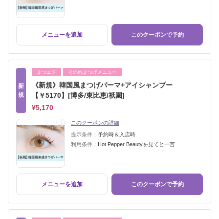
メニューを追加
このクーポンで予約
まつエク
その他まつげメニュー
《新規》韓国風まつげパーマ+アイシャンプー
新
規
【￥5170】[博多/東比恵/祇園]
¥5,170
このクーポンの詳細
提示条件：
予約時＆入店時
利用条件：
Hot Pepper Beautyを見てと一言
メニューを追加
このクーポンで予約