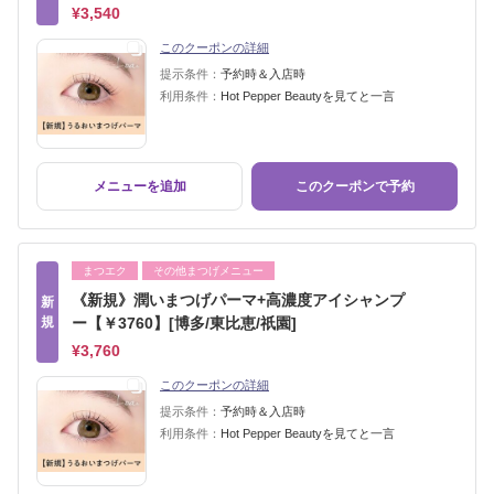
¥3,540
このクーポンの詳細
提示条件：
予約時＆入店時
利用条件：
Hot Pepper Beautyを見てと一言
メニューを追加
このクーポンで予約
まつエク
その他まつげメニュー
《新規》潤いまつげパーマ+高濃度アイシャンプ
新
規
ー【￥3760】[博多/東比恵/祇園]
¥3,760
このクーポンの詳細
提示条件：
予約時＆入店時
利用条件：
Hot Pepper Beautyを見てと一言