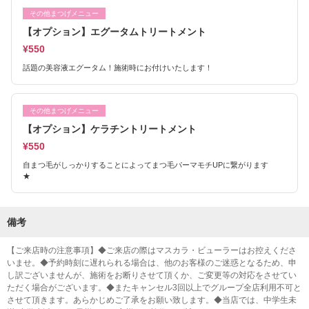
その他まつげメニュー
【オプション】エグータムトリートメント
¥550
話題の美容液エグータム！施術時にお付けいたします！
その他まつげメニュー
【オプション】ケラチントリートメント
¥550
自まつ毛がしっかりすることによってまつ毛パーマモチUPに繋がります
★
備考
【ご来店時の注意事項】◆ご来店の際はマスカラ・ビューラーはお控えくださ
いませ。◆予約時刻に遅れられる場合は、他のお客様のご迷惑となるため、申
し訳ございませんが、施術をお断りさせて頂くか、ご変更等の対応をさせてい
ただく場合がございます。◆またキャンセル3回以上でグループ全店利用不可と
させて頂きます。あらかじめご了承をお願い致します。◆当店では、中学生未