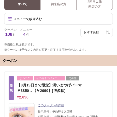
2回目以降
すべて
初来店の方
来店の方
メニューで絞り込む
クーポン
メニュー
108
4
件
件
価格は税込表示です。
クーポンは予告なく内容を変更・終了する可能性があります。
クーポン
まつエク
その他まつげメニュー
その他
【8月19日まで限定】潤いまつげパーマ
新
規
￥3850→【￥2690】[博多駅]
¥2,690
このクーポンの詳細
提示条件：
予約時＆入店時
利用条件：
ご新規様/8月19日までのご来店限定