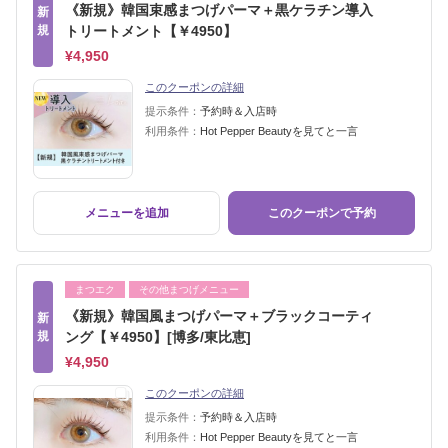
《新規》韓国束感まつげパーマ＋黒ケラチン導入
新
規
トリートメント【￥4950】
¥4,950
このクーポンの詳細
提示条件：
予約時＆入店時
利用条件：
Hot Pepper Beautyを見てと一言
メニューを追加
このクーポンで予約
まつエク
その他まつげメニュー
《新規》韓国風まつげパーマ＋ブラックコーティ
新
規
ング【￥4950】[博多/東比恵]
¥4,950
このクーポンの詳細
提示条件：
予約時＆入店時
利用条件：
Hot Pepper Beautyを見てと一言