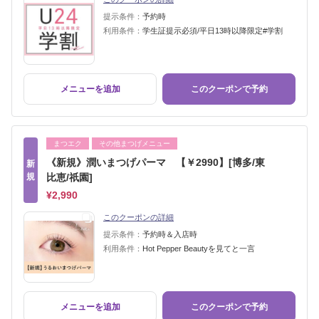
提示条件：
予約時
利用条件：
学生証提示必須/平日13時以降限定#学割
メニューを追加
このクーポンで予約
まつエク
その他まつげメニュー
《新規》潤いまつげパーマ 【￥2990】[博多/東
新
規
比恵/祇園]
¥2,990
このクーポンの詳細
提示条件：
予約時＆入店時
利用条件：
Hot Pepper Beautyを見てと一言
メニューを追加
このクーポンで予約