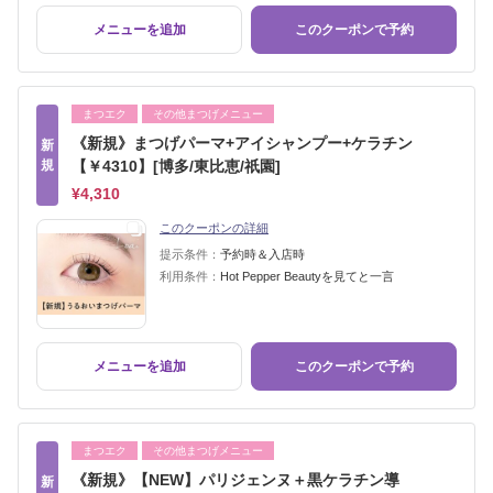
メニューを追加
このクーポンで予約
まつエク
その他まつげメニュー
《新規》まつげパーマ+アイシャンプー+ケラチン
新
規
【￥4310】[博多/東比恵/祇園]
¥4,310
このクーポンの詳細
提示条件：
予約時＆入店時
利用条件：
Hot Pepper Beautyを見てと一言
メニューを追加
このクーポンで予約
まつエク
その他まつげメニュー
《新規》【NEW】パリジェンヌ＋黒ケラチン導
新