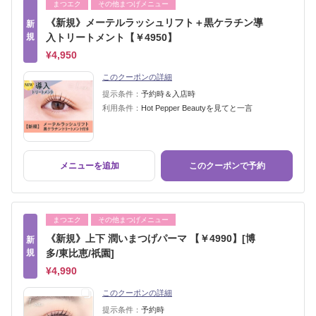
まつエク
その他まつげメニュー
《新規》メーテルラッシュリフト＋黒ケラチン導
新
規
入トリートメント【￥4950】
¥4,950
このクーポンの詳細
提示条件：
予約時＆入店時
利用条件：
Hot Pepper Beautyを見てと一言
メニューを追加
このクーポンで予約
まつエク
その他まつげメニュー
《新規》上下 潤いまつげパーマ 【￥4990】[博
新
規
多/東比恵/祇園]
¥4,990
このクーポンの詳細
提示条件：
予約時