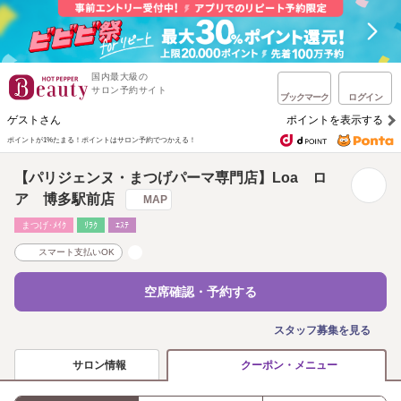
国内最大級の
サロン予約サイト
ブックマーク
ログイン
ゲストさん
ポイントを表示する
ポイントが1%たまる！
ポイントはサロン予約でつかえる！
【パリジェンヌ・まつげパーマ専門店】Loa ロ
ア 博多駅前店
MAP
まつげ･ﾒｲｸ
ﾘﾗｸ
ｴｽﾃ
スマート支払いOK
空席確認・予約する
スタッフ募集を見る
サロン情報
クーポン・メニュー