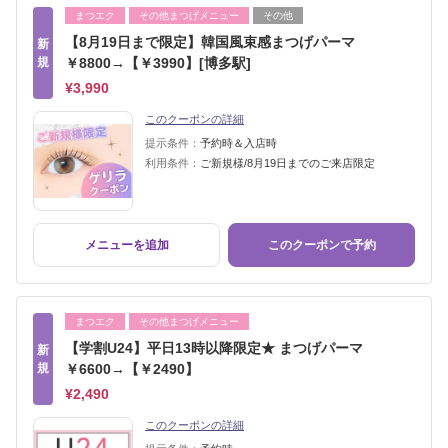
まつエク
その他まつげメニュー
その他
【8月19日まで限定】韓国風束感まつげパーマ
新
規
￥8800→【￥3990】[博多駅]
¥3,990
このクーポンの詳細
提示条件：
予約時＆入店時
利用条件：
ご新規様/8月19日までのご来店限定
メニューを追加
このクーポンで予約
まつエク
その他まつげメニュー
【学割U24】平日13時以降限定★ まつげパーマ
新
規
￥6600→【￥2490】
¥2,490
このクーポンの詳細