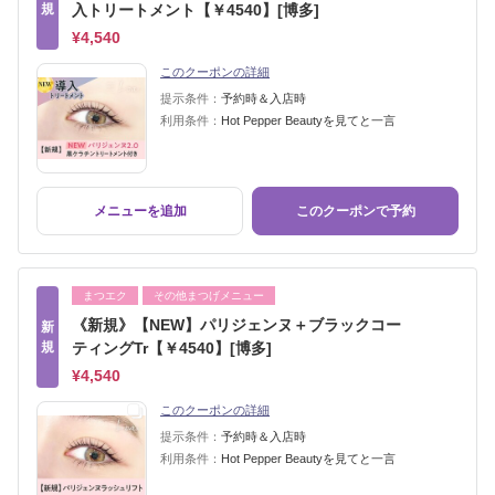
規
入トリートメント【￥4540】[博多]
¥4,540
このクーポンの詳細
提示条件：
予約時＆入店時
利用条件：
Hot Pepper Beautyを見てと一言
メニューを追加
このクーポンで予約
まつエク
その他まつげメニュー
《新規》【NEW】パリジェンヌ＋ブラックコー
新
規
ティングTr【￥4540】[博多]
¥4,540
このクーポンの詳細
提示条件：
予約時＆入店時
利用条件：
Hot Pepper Beautyを見てと一言