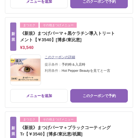
メニューを追加
このクーポンで予約
まつエク
その他まつげメニュー
《新規》まつげパーマ＋黒ケラチン導入トリート
新
規
メント【￥3540】[博多/東比恵]
¥3,540
このクーポンの詳細
提示条件：
予約時＆入店時
利用条件：
Hot Pepper Beautyを見てと一言
メニューを追加
このクーポンで予約
まつエク
その他まつげメニュー
《新規》まつげパーマ＋ブラックコーティング
新
規
Tr【￥3540】[博多/東比恵/祇園]