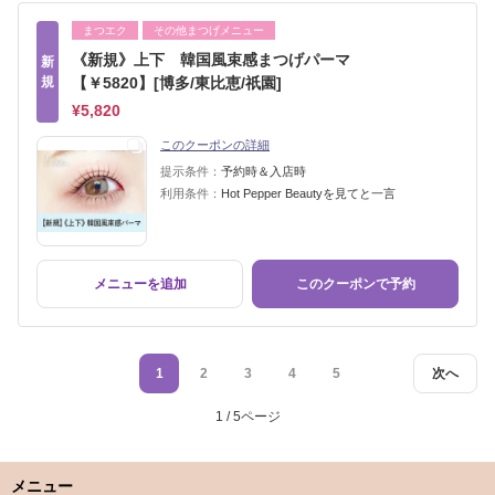
まつエク
その他まつげメニュー
《新規》上下 韓国風束感まつげパーマ
新
規
【￥5820】[博多/東比恵/祇園]
¥5,820
このクーポンの詳細
提示条件：
予約時＆入店時
利用条件：
Hot Pepper Beautyを見てと一言
メニューを追加
このクーポンで予約
1
2
3
4
5
次へ
1 / 5ページ
メニュー