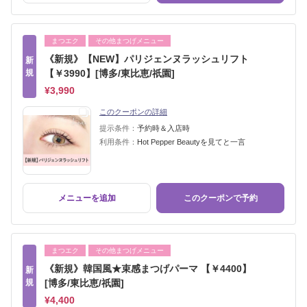
まつエク
その他まつげメニュー
《新規》【NEW】パリジェンヌラッシュリフト
新
規
【￥3990】[博多/東比恵/祇園]
¥3,990
このクーポンの詳細
提示条件：
予約時＆入店時
利用条件：
Hot Pepper Beautyを見てと一言
メニューを追加
このクーポンで予約
まつエク
その他まつげメニュー
《新規》韓国風★束感まつげパーマ 【￥4400】
新
規
[博多/東比恵/祇園]
¥4,400