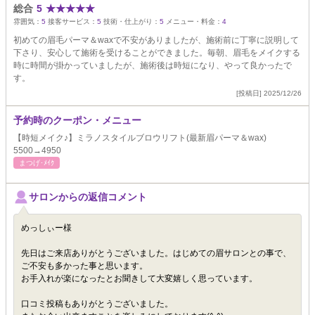
総合
5
★
★
★
★
★
雰囲気：
5
接客サービス：
5
技術・仕上がり：
5
メニュー・料金：
4
初めての眉毛パーマ＆waxで不安がありましたが、施術前に丁寧に説明して
下さり、安心して施術を受けることができました。毎朝、眉毛をメイクする
時に時間が掛かっていましたが、施術後は時短になり、やって良かったで
す。
[投稿日] 2025/12/26
予約時のクーポン・メニュー
【時短メイク♪】ミラノスタイルブロウリフト(最新眉パーマ＆wax)
5500→4950
まつげ･ﾒｲｸ
サロンからの返信コメント
めっしぃー様
先日はご来店ありがとうございました。はじめての眉サロンとの事で、
ご不安も多かった事と思います。
お手入れが楽になったとお聞きして大変嬉しく思っています。
口コミ投稿もありがとうございました。