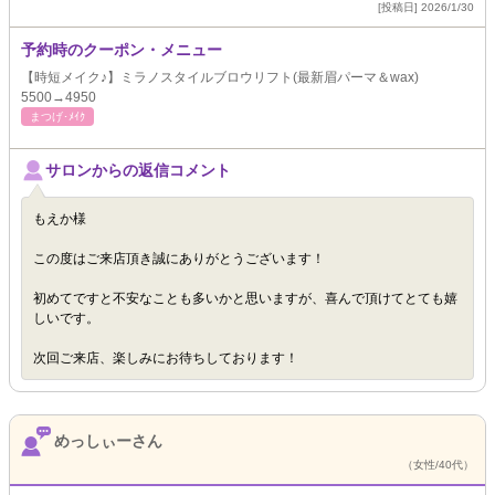
[投稿日] 2026/1/30
予約時のクーポン・メニュー
【時短メイク♪】ミラノスタイルブロウリフト(最新眉パーマ＆wax)
5500→4950
まつげ･ﾒｲｸ
サロンからの返信コメント
もえか様
この度はご来店頂き誠にありがとうございます！
初めてですと不安なことも多いかと思いますが、喜んで頂けてとても嬉
しいです。
次回ご来店、楽しみにお待ちしております！
めっしぃーさん
（女性/40代）