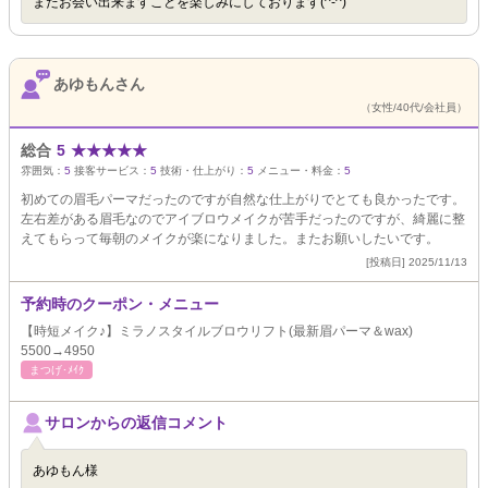
またお会い出来ますことを楽しみにしております(^-^)
あゆもんさん
（女性/40代/会社員）
総合
5
★
★
★
★
★
雰囲気：
5
接客サービス：
5
技術・仕上がり：
5
メニュー・料金：
5
初めての眉毛パーマだったのですが自然な仕上がりでとても良かったです。
左右差がある眉毛なのでアイブロウメイクが苦手だったのですが、綺麗に整
えてもらって毎朝のメイクが楽になりました。またお願いしたいです。
[投稿日] 2025/11/13
予約時のクーポン・メニュー
【時短メイク♪】ミラノスタイルブロウリフト(最新眉パーマ＆wax)
5500→4950
まつげ･ﾒｲｸ
サロンからの返信コメント
あゆもん様