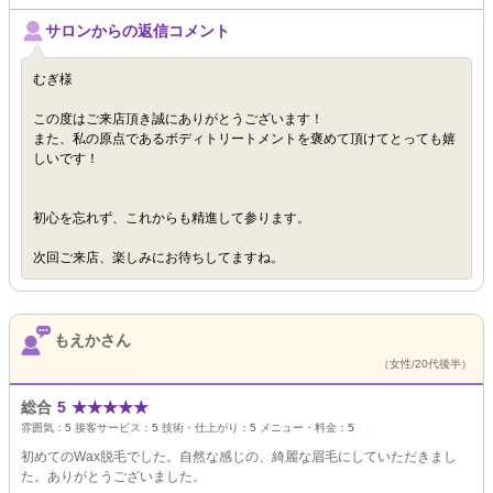
サロンからの返信コメント
むぎ様
この度はご来店頂き誠にありがとうございます！
また、私の原点であるボディトリートメントを褒めて頂けてとっても嬉
しいです！
初心を忘れず、これからも精進して参ります。
次回ご来店、楽しみにお待ちしてますね。
もえかさん
（女性/20代後半）
総合
5
★
★
★
★
★
雰囲気：
5
接客サービス：
5
技術・仕上がり：
5
メニュー・料金：
5
初めてのWax脱毛でした。自然な感じの、綺麗な眉毛にしていただきまし
た。ありがとうございました。