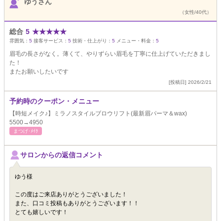
ゆうさん
（女性/40代）
総合
5
★
★
★
★
★
雰囲気：
5
接客サービス：
5
技術・仕上がり：
5
メニュー・料金：
5
眉毛の長さがなく。薄くて、やりずらい眉毛を丁寧に仕上げていただきまし
た！
またお願いしたいです
[投稿日] 2026/2/21
予約時のクーポン・メニュー
【時短メイク♪】ミラノスタイルブロウリフト(最新眉パーマ＆wax)
5500→4950
まつげ･ﾒｲｸ
サロンからの返信コメント
ゆう様
この度はご来店ありがとうございました！
また、口コミ投稿もありがとうございます！！
とても嬉しいです！