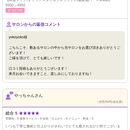
【時短メイク♪】ミラノスタイルブロウリフト(最新眉パーマ＆wax)
5500→4950
まつげ･ﾒｲｸ
サロンからの返信コメント
yokoyoko様
こちらこそ、数あるサロンの中から当サロンをお選び頂きありがとうご
ざいます！
ご縁を頂けて、とても嬉しいです！
口コミ投稿もありがとうございます！
来月お会いできますこと、楽しみにしておりますね！
やっちゃんさん
（女性/50代/会社員）
総合
5
★
★
★
★
★
雰囲気：
5
接客サービス：
5
技術・仕上がり：
5
メニュー・料金：
5
いつも丁寧な施術と仕上がりがきれいでとても癒されるひと時でございま