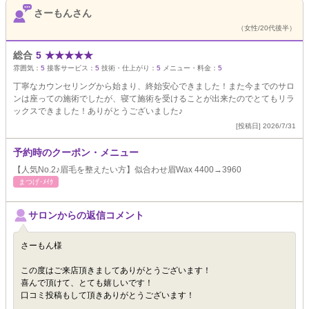
さーもんさん
（女性/20代後半）
総合
5
★
★
★
★
★
雰囲気：
5
接客サービス：
5
技術・仕上がり：
5
メニュー・料金：
5
丁寧なカウンセリングから始まり、終始安心できました！また今までのサロ
ンは座っての施術でしたが、寝て施術を受けることが出来たのでとてもリラ
ックスできました！ありがとうございました♪
[投稿日] 2026/7/31
予約時のクーポン・メニュー
【人気No.2♪眉毛を整えたい方】似合わせ眉Wax 4400→3960
まつげ･ﾒｲｸ
サロンからの返信コメント
さーもん様
この度はご来店頂きましてありがとうございます！
喜んで頂けて、とても嬉しいです！
口コミ投稿もして頂きありがとうございます！