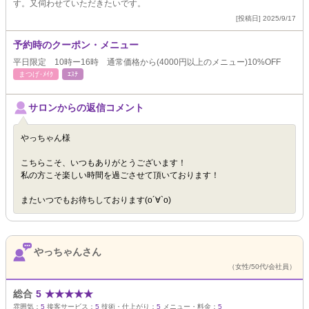
す。又伺わせていただきたいです。
[投稿日] 2025/9/17
予約時のクーポン・メニュー
平日限定 10時ー16時 通常価格から(4000円以上のメニュー)10%OFF
まつげ･ﾒｲｸ
ｴｽﾃ
サロンからの返信コメント
やっちゃん様
こちらこそ、いつもありがとうございます！
私の方こそ楽しい時間を過ごさせて頂いております！
またいつでもお待ちしております(о´∀`о)
やっちゃんさん
（女性/50代/会社員）
総合
5
★
★
★
★
★
雰囲気：
5
接客サービス：
5
技術・仕上がり：
5
メニュー・料金：
5