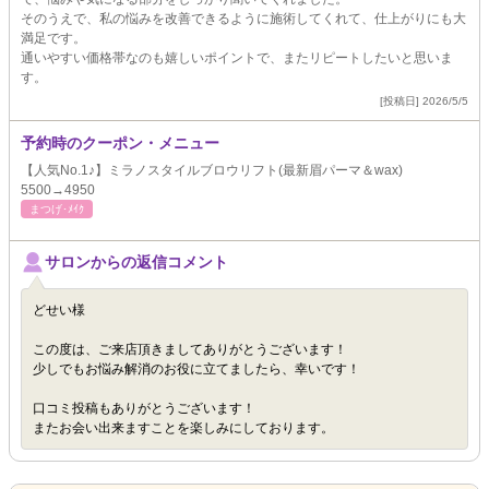
そのうえで、私の悩みを改善できるように施術してくれて、仕上がりにも大
満足です。
通いやすい価格帯なのも嬉しいポイントで、またリピートしたいと思いま
す。
[投稿日] 2026/5/5
予約時のクーポン・メニュー
【人気No.1♪】ミラノスタイルブロウリフト(最新眉パーマ＆wax)
5500→4950
まつげ･ﾒｲｸ
サロンからの返信コメント
どせい様
この度は、ご来店頂きましてありがとうございます！
少しでもお悩み解消のお役に立てましたら、幸いです！
口コミ投稿もありがとうございます！
またお会い出来ますことを楽しみにしております。