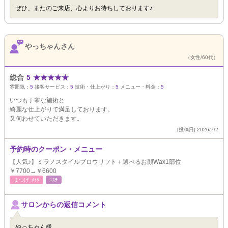
ぜひ、またのご来店、心よりお待ちしております♪
やっちゃんさん
（女性/60代）
総合
5
★
★
★
★
★
雰囲気：
5
接客サービス：
5
技術・仕上がり：
5
メニュー・料金：
5
いつも丁寧な施術と
綺麗な仕上がりで満足しております。
又伺わせていただきます。
[投稿日] 2026/7/2
予約時のクーポン・メニュー
【人気♪】ミラノスタイルブロウリフト＋選べるお顔Wax1部位
￥7700→￥6600
まつげ･ﾒｲｸ
ｴｽﾃ
サロンからの返信コメント
やっちゃん様