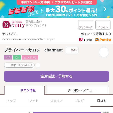
国内最大級の
サロン予約サイト
ブックマーク
ログイン
ゲストさん
ポイントを表示する
ポイントが1%たまる！
ポイントはサロン予約でつかえる！
プライベートサロン charmant
MAP
ｴｽﾃ
ﾘﾗｸ
まつげ･ﾒｲｸ
スマート支払いOK
空席確認・予約する
クーポン・メニュー
サロン情報
トップ
フォト
スタッフ
ブログ
口コミ