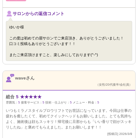
サロンからの返信コメント
ゆいか様
この度は初めての眉サロンでご来店頂き、ありがとうございました！
口コミ投稿もありがとうございます！！
またご来店頂けますこと、楽しみにしております(^-^)
waveさん
（女性/20代後半/会社員）
総合
5
★
★
★
★
★
雰囲気：
5
接客サービス：
5
技術・仕上がり：
5
メニュー・料金：
5
いつもミラノスタイルブロウリフトでお世話になっています。今回は仕事の
疲れを癒したくて、初めてクイックヘッドもお願いしました。とても気持ち
よく、施術後は顔もスッキリ！帰宅後に旦那からも「いい香りで顔がスッキ
リしたね」と褒めてもらえました。またお願いします！！
[投稿日] 2026/3/9