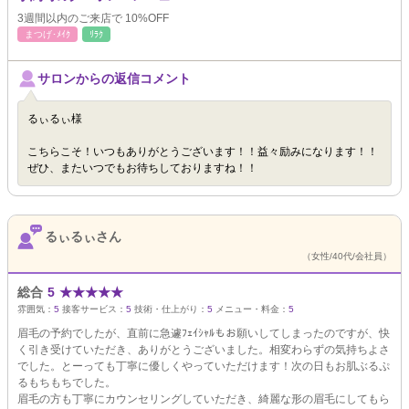
3週間以内のご来店で 10%OFF
まつげ･ﾒｲｸ
ﾘﾗｸ
サロンからの返信コメント
るぃるぃ様
こちらこそ！いつもありがとうございます！！益々励みになります！！
ぜひ、またいつでもお待ちしておりますね！！
るぃるぃさん
（女性/40代/会社員）
総合
5
★
★
★
★
★
雰囲気：
5
接客サービス：
5
技術・仕上がり：
5
メニュー・料金：
5
眉毛の予約でしたが、直前に急遽ﾌｪｲｼｬﾙもお願いしてしまったのですが、快
く引き受けていただき、ありがとうございました。相変わらずの気持ちよさ
でした。とーっても丁寧に優しくやっていただけます！次の日もお肌ぶるぷ
るもちもちでした。
眉毛の方も丁寧にカウンセリングしていただき、綺麗な形の眉毛にしてもら