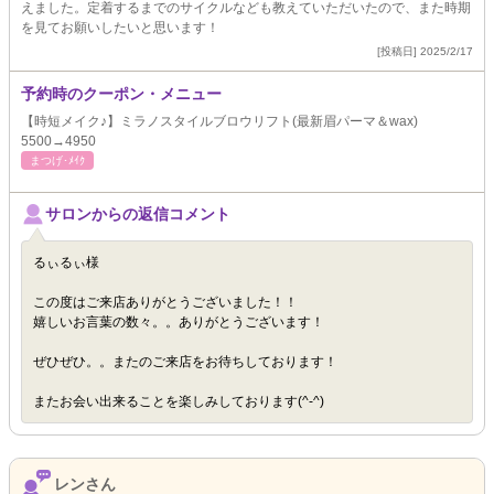
えました。定着するまでのサイクルなども教えていただいたので、また時期
を見てお願いしたいと思います！
[投稿日] 2025/2/17
予約時のクーポン・メニュー
【時短メイク♪】ミラノスタイルブロウリフト(最新眉パーマ＆wax)
5500→4950
まつげ･ﾒｲｸ
サロンからの返信コメント
るぃるぃ様
この度はご来店ありがとうございました！！
嬉しいお言葉の数々。。ありがとうございます！
ぜひぜひ。。またのご来店をお待ちしております！
またお会い出来ることを楽しみしております(^-^)
レンさん