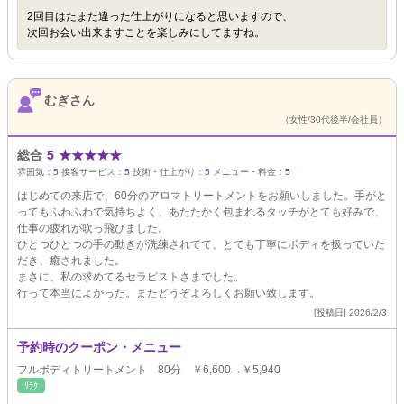
2回目はたまた違った仕上がりになると思いますので、
次回お会い出来ますことを楽しみにしてますね。
むぎさん
（女性/30代後半/会社員）
総合
5
★
★
★
★
★
雰囲気：
5
接客サービス：
5
技術・仕上がり：
5
メニュー・料金：
5
はじめての来店で、60分のアロマトリートメントをお願いしました。手がと
ってもふわふわで気持ちよく、あたたかく包まれるタッチがとても好みで、
仕事の疲れが吹っ飛びました。
ひとつひとつの手の動きが洗練されてて、とても丁寧にボディを扱っていた
だき、癒されました。
まさに、私の求めてるセラピストさまでした。
行って本当によかった。またどうぞよろしくお願い致します。
[投稿日] 2026/2/3
予約時のクーポン・メニュー
フルボディトリートメント 80分 ￥6,600→￥5,940
ﾘﾗｸ