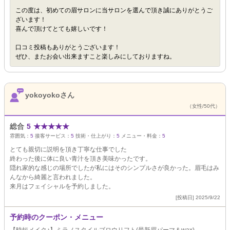
この度は、初めての眉サロンに当サロンを選んで頂き誠にありがとうご
ざいます！
喜んで頂けてとても嬉しいです！
口コミ投稿もありがとうございます！
ぜひ、またお会い出来ますこと楽しみにしておりますね。
yokoyokoさん
（女性/50代）
総合
5
★
★
★
★
★
雰囲気：
5
接客サービス：
5
技術・仕上がり：
5
メニュー・料金：
5
とても親切に説明を頂き丁寧な仕事でした
終わった後に体に良い青汁を頂き美味かったです。
隠れ家的な感じの場所でしたが私にはそのシンプルさが良かった。眉毛はみ
んなから綺麗と言われました。
来月はフェイシャルを予約しました。
[投稿日] 2025/9/22
予約時のクーポン・メニュー