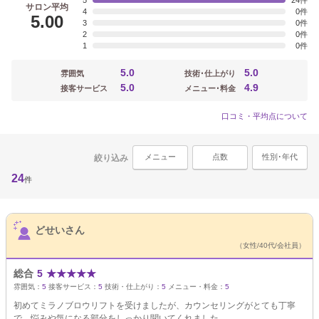
5
24
サロン平均
4
0
5.00
3
0
2
0
1
0
5.0
5.0
雰囲気
技術･仕上がり
5.0
4.9
接客サービス
メニュー･料金
口コミ・平均点について
メニュー
点数
性別･年代
絞り込み
24
件
サロンPick Up
どせいさん
（女性/40代/会社員）
総合
5
★
★
★
★
★
雰囲気：
5
接客サービス：
5
技術・仕上がり：
5
メニュー・料金：
5
初めてミラノブロウリフトを受けましたが、カウンセリングがとても丁寧
で、悩みや気になる部分をしっかり聞いてくれました。