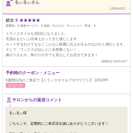
るぃるぃさん
（女性/40代）
総合
5
★
★
★
★
★
雰囲気：
5
接客サービス：
5
技術・仕上がり：
5
メニュー・料金：
5
ミラノスタイルも3回目になりました。
毛流れもだいぶ出来上がってきた感じします。
カットするわけでもなくこんなに綺麗に仕上がるものなのかと感心します。
そして、ワックスがほんとに全然痛くない！
痛がりさんや、怖がりの方でも安心してお任せできます！
[投稿日] 2025/4/27
予約時のクーポン・メニュー
6週間以内のご来店で【ミラノスタイルブロウリフト】 10%OFF
まつげ･ﾒｲｸ
サロンからの返信コメント
るぃるぃ様
こちらこそ、定期的にご来店頂き誠にありがとうございます！