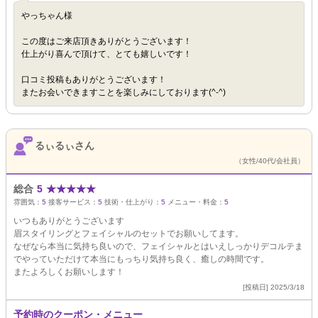
やっちゃん様
この度はご来店頂きありがとうございます！
仕上がり喜んで頂けて、とても嬉しいです！
口コミ投稿もありがとうございます！
またお会いできますことを楽しみにしております(^-^)
るぃるぃさん
（女性/40代/会社員）
総合
5
★
★
★
★
★
雰囲気：
5
接客サービス：
5
技術・仕上がり：
5
メニュー・料金：
5
いつもありがとうございます
眉スタイリングとフェイシャルのセットでお願いしてます。
なぜなら本当に気持ち良いので、フェイシャルとはいえしっかりデコルテま
でやっていただけて本当にもっちり気持ち良く、癒しの時間です。
またよろしくお願いします！
[投稿日] 2025/3/18
予約時のクーポン・メニュー