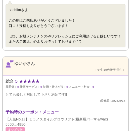
sachikoさま
この度はご来店ありがとうございました！
口コミ投稿もありがとうございます！
ぜひ、お肌メンテナンスやリフレッシュにご利用頂けると嬉しいです！
またのご来店、心よりお待ちしております(^^)
ゆいかさん
（女性/10代後半/学生）
総合
5
★
★
★
★
★
雰囲気：
5
接客サービス：
5
技術・仕上がり：
5
メニュー・料金：
5
とても優しく対応して下さり満足です!!
[投稿日] 2026/5/14
予約時のクーポン・メニュー
【人気No.1♪】ミラノスタイルブロウリフト(最新眉パーマ＆wax)
5500→4950
まつげ･ﾒｲｸ