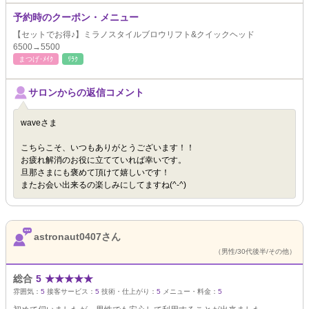
予約時のクーポン・メニュー
【セットでお得♪】ミラノスタイルブロウリフト&クイックヘッド
6500→5500
まつげ･ﾒｲｸ
ﾘﾗｸ
サロンからの返信コメント
waveさま
こちらこそ、いつもありがとうございます！！
お疲れ解消のお役に立てていれば幸いです。
旦那さまにも褒めて頂けて嬉しいです！
またお会い出来るの楽しみにしてますね(^-^)
astronaut0407さん
（男性/30代後半/その他）
総合
5
★
★
★
★
★
雰囲気：
5
接客サービス：
5
技術・仕上がり：
5
メニュー・料金：
5