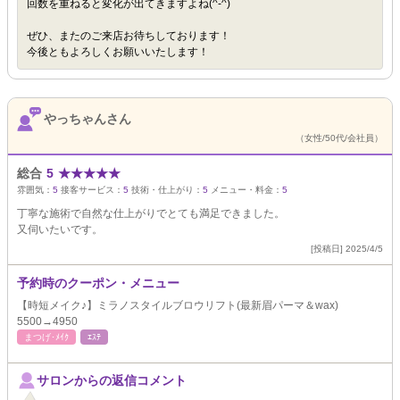
回数を重ねると変化が出てきますよね(^-^)
ぜひ、またのご来店お待ちしております！
今後ともよろしくお願いいたします！
やっちゃんさん
（女性/50代/会社員）
総合
5
★
★
★
★
★
雰囲気：
5
接客サービス：
5
技術・仕上がり：
5
メニュー・料金：
5
丁寧な施術で自然な仕上がりでとても満足できました。
又伺いたいです。
[投稿日] 2025/4/5
予約時のクーポン・メニュー
【時短メイク♪】ミラノスタイルブロウリフト(最新眉パーマ＆wax)
5500→4950
まつげ･ﾒｲｸ
ｴｽﾃ
サロンからの返信コメント