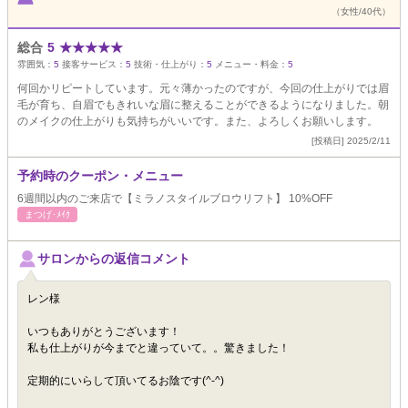
（女性/40代）
総合
5
★
★
★
★
★
雰囲気：
5
接客サービス：
5
技術・仕上がり：
5
メニュー・料金：
5
何回かリピートしています。元々薄かったのですが、今回の仕上がりでは眉
毛が育ち、自眉でもきれいな眉に整えることができるようになりました。朝
のメイクの仕上がりも気持ちがいいです。また、よろしくお願いします。
[投稿日] 2025/2/11
予約時のクーポン・メニュー
6週間以内のご来店で【ミラノスタイルブロウリフト】 10%OFF
まつげ･ﾒｲｸ
サロンからの返信コメント
レン様
いつもありがとうございます！
私も仕上がりが今までと違っていて。。驚きました！
定期的にいらして頂いてるお陰です(^-^)