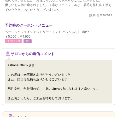
初めて伺いましたが、男性でも安心して利用することが出来ました。
優しいお人柄に癒されました。丁寧なフェイシャルと、眉毛も格好良く整え
ていただき、ありがとうございました。
[投稿日] 2026/2/23
予約時のクーポン・メニュー
ベーシックフェイシャルトリートメント(パックあり) 80分
￥5,500→￥4,950
まつげ･ﾒｲｸ
ｴｽﾃ
サロンからの返信コメント
astronaut0407さま
この度はご来店頂きありがとうございました！
また、口コミ投稿もありがとうございます！
男性女性、年齢問わず。。魅力Upのお力になれますと幸いです。
また良かったら、ご来店お待ちしております。