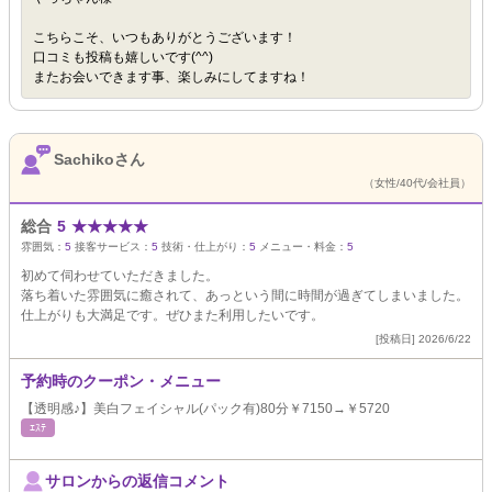
こちらこそ、いつもありがとうございます！
口コミも投稿も嬉しいです(^^)
またお会いできます事、楽しみにしてますね！
Sachikoさん
（女性/40代/会社員）
総合
5
★
★
★
★
★
雰囲気：
5
接客サービス：
5
技術・仕上がり：
5
メニュー・料金：
5
初めて伺わせていただきました。
落ち着いた雰囲気に癒されて、あっという間に時間が過ぎてしまいました。
仕上がりも大満足です。ぜひまた利用したいです。
[投稿日] 2026/6/22
予約時のクーポン・メニュー
【透明感♪】美白フェイシャル(パック有)80分￥7150→￥5720
ｴｽﾃ
サロンからの返信コメント