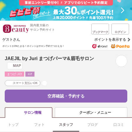
国内最大級の
サロン予約サイト
ブックマーク
ログイン
ゲストさん
ポイントを表示する
ポイントが1%たまる！
ポイントはサロン予約でつかえる！
JAEJIL by Juri まつげパーマ&眉毛サロン
MAP
まつげ･ﾒｲｸ
ｴｽﾃ
スマート支払いOK
空席確認・予約する
クーポン・メニュー
サロン情報
トップ
フォト
スタッフ
ブログ
口コミ