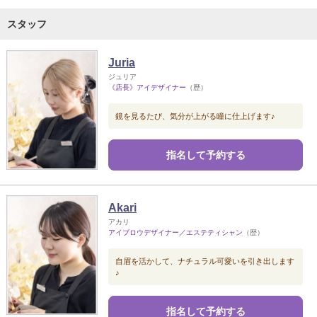
スタッフ
Juria
ジュリア
《店長》アイデザイナー
（歴）
鏡を見るたび、気分が上がる瞳に仕上げます♪
指名して予約する
Akari
アカリ
アイブロウデザイナー／エステティシャン
（歴）
自眉を活かして、ナチュラル可愛いを引き出します
♪
指名して予約する