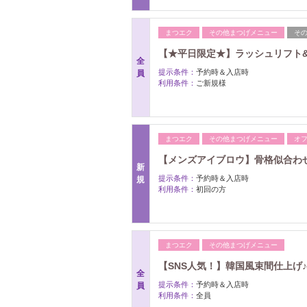
まつエク
その他まつげメニュー
そ
【★平日限定★】ラッシュリフト
全
提示条件：
予約時＆入店時
員
利用条件：
ご新規様
まつエク
その他まつげメニュー
オ
【メンズアイブロウ】骨格似合わ
新
提示条件：
予約時＆入店時
規
利用条件：
初回の方
まつエク
その他まつげメニュー
【SNS人気！】韓国風束間仕上げ♪
全
提示条件：
予約時＆入店時
員
利用条件：
全員