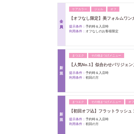
ケアカラー
ジェル
オフ
【オフなし限定】美フォルムワンカ
全
提示条件：
予約時＆入店時
員
利用条件：
オフなしのお客様限定
まつエク
その他まつげメニュー
【人気No.1】似合わせパリジェン
新
提示条件：
予約時＆入店時
規
利用条件：
初回の方
まつエク
その他まつげメニュー
オ
【初回オフ込】フラットラッシュ 
新
提示条件：
予約時＆入店時
規
利用条件：
初回の方