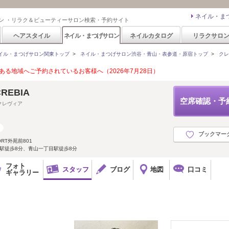
ネイル・ま
ン ・リラク＆ビューティーサロン検索・予約サイト
ヘアスタイル
ネイル・まつげサロン
ネイルカタログ
リラクサロ
イル・まつげサロン関東トップ
>
ネイル・まつげサロン渋谷・青山・表参道・原宿トップ
>
クレ
る地域へご予約されているお客様へ（2026年7月28日）
 CREBIA
空席確認・予
クレヴィア
ブックマー
ORT外苑前801
道駅徒歩8分、青山一丁目駅徒歩8分
フォト
スタッフ
ブログ
地図
口コミ
ギャラリー