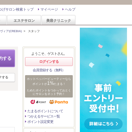
つげサロン検索トップ
マイページ
ヘルプ
ン
エステサロン
美容クリニック
ヴィア(CREBIA)
>
スタッフ
ようこそ、ゲストさん。
約する
ログインする
会員登録する（無料）
クする
ホットペッパービューティーなら
1%
ポイントが
たまる！
ためたポイントをつかっておとく
にサロンをネット予約！
たまるポイントについて
つかえるサービス一覧
ポイント設定変更