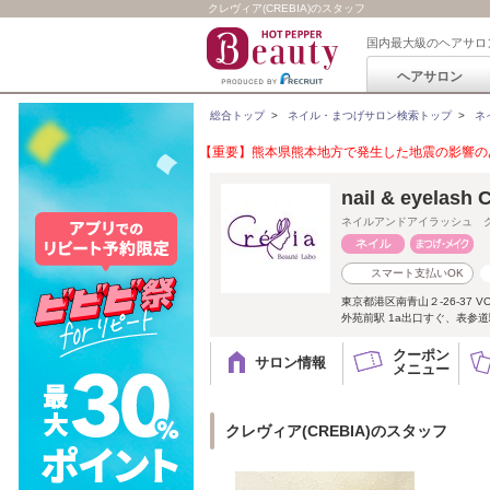
クレヴィア(CREBIA)のスタッフ
国内最大級のヘアサロ
ヘアサロン
総合トップ
>
ネイル・まつげサロン検索トップ
>
ネ
【重要】熊本県熊本地方で発生した地震の影響のあ
nail & eyelash
ネイルアンドアイラッシュ 
スマート支払いOK
東京都港区南青山２-26-37 V
外苑前駅 1a出口すぐ、表参
クーポン
サロン情報
メニュー
クレヴィア(CREBIA)のスタッフ