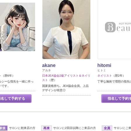
akane
hitomi
アカネ
ヒトミ
ト
（歴6年）
日本JEA協会2級アイリスト＆ネイリ
ネイリスト
（歴2年）
スト
（歴）
ルシーな指先を一緒に作っ
丁寧な施術で理想の指先
いです。
国家資格持ち。JEA協会会員。上品
デザインが得意◎
指名して予約する
指名して予約
新規
サロンに初来店の方
再来
サロンに2回目以降にご来店の方
全員
サロンにご