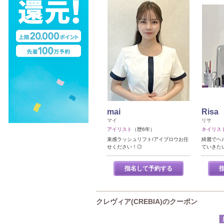
mai
Risa
マイ
リサ
アイリスト
（歴6年）
ネイリス
束感ラッシュリフト/アイブロウお任
綺麗でヘ
せください！◎
ていきた
指名して予約する
クレヴィア(CREBIA)のクーポン