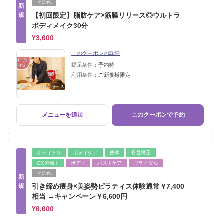
その他
新
規
【初回限定】脂肪ケア×筋膜リリース◎ウルトラ
ボディメイク30分
¥3,600
このクーポンの詳細
提示条件：
予約時
利用条件：
ご新規様限定
メニューを追加
このクーポンで予約
ボディトリ
ボディケア
整体
骨盤矯正
OX脚矯正
ボディ
バストケア
ブライダル
その他
新
規
引き締め痩身×美姿勢ピラティス体験通常￥7,400
相当 →キャンペーン￥6,600円
¥6,600