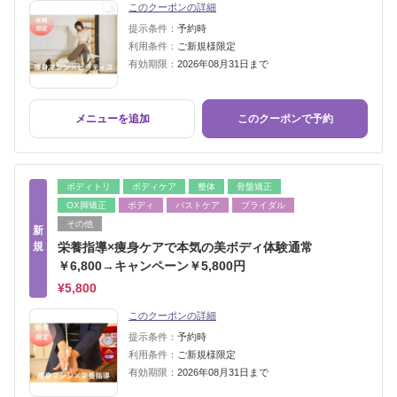
このクーポンの詳細
提示条件：
予約時
利用条件：
ご新規様限定
有効期限：
2026年08月31日まで
メニューを追加
このクーポンで予約
ボディトリ
ボディケア
整体
骨盤矯正
OX脚矯正
ボディ
バストケア
ブライダル
その他
新
規
栄養指導×痩身ケアで本気の美ボディ体験通常
￥6,800→キャンペーン￥5,800円
¥5,800
このクーポンの詳細
提示条件：
予約時
利用条件：
ご新規様限定
有効期限：
2026年08月31日まで