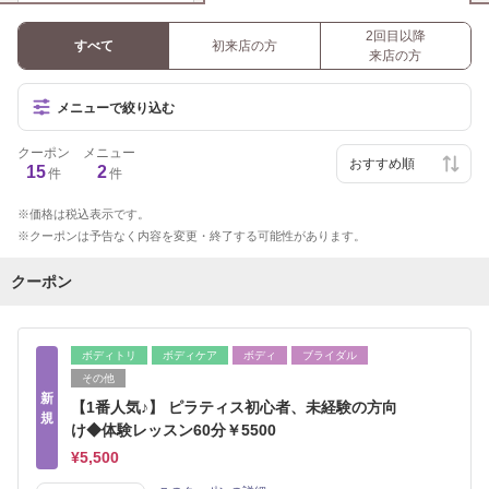
2回目以降
すべて
初来店の方
来店の方
メニューで絞り込む
クーポン
メニュー
15
2
件
件
価格は税込表示です。
クーポンは予告なく内容を変更・終了する可能性があります。
クーポン
ボディトリ
ボディケア
ボディ
ブライダル
その他
新
【1番人気♪】 ピラティス初心者、未経験の方向
規
け◆体験レッスン60分￥5500
¥5,500