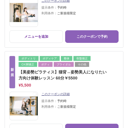
このクーポンの詳細
提示条件：
予約時
利用条件：
ご新規様限定
メニューを追加
このクーポンで予約
ボディトリ
ボディケア
整体
骨盤矯正
OX脚矯正
ボディ
ブライダル
その他
新
【美姿勢ピラティス】猫背→姿勢美人になりたい
規
方向け体験レッスン 60分￥5500
¥5,500
このクーポンの詳細
提示条件：
予約時
利用条件：
ご新規様限定