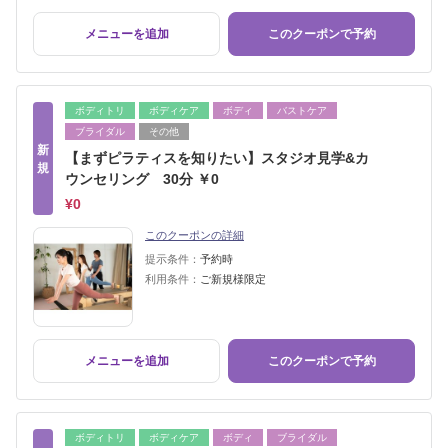
メニューを追加
このクーポンで予約
ボディトリ
ボディケア
ボディ
バストケア
ブライダル
その他
新
【まずピラティスを知りたい】スタジオ見学&カ
規
ウンセリング 30分 ￥0
¥0
このクーポンの詳細
提示条件：
予約時
利用条件：
ご新規様限定
メニューを追加
このクーポンで予約
ボディトリ
ボディケア
ボディ
ブライダル