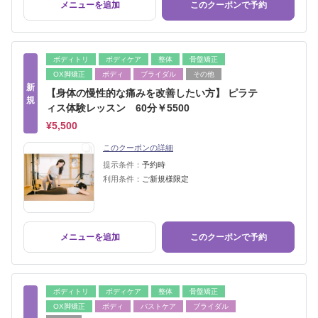
メニューを追加
このクーポンで予約
ボディトリ
ボディケア
整体
骨盤矯正
OX脚矯正
ボディ
ブライダル
その他
新
【身体の慢性的な痛みを改善したい方】 ピラテ
規
ィス体験レッスン 60分￥5500
¥5,500
このクーポンの詳細
提示条件：
予約時
利用条件：
ご新規様限定
メニューを追加
このクーポンで予約
ボディトリ
ボディケア
整体
骨盤矯正
OX脚矯正
ボディ
バストケア
ブライダル