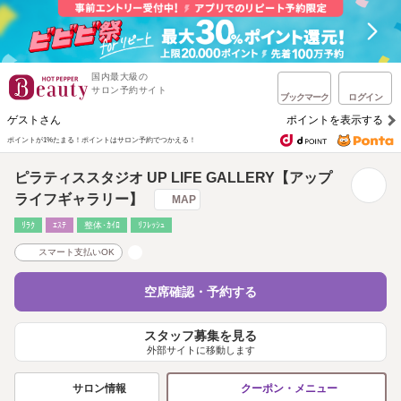
国内最大級の
サロン予約サイト
ブックマーク
ログイン
ゲストさん
ポイントを表示する
ポイントが1%たまる！
ポイントはサロン予約でつかえる！
ピラティススタジオ UP LIFE GALLERY【アップ
ライフギャラリー】
MAP
ﾘﾗｸ
ｴｽﾃ
整体･ｶｲﾛ
ﾘﾌﾚｯｼｭ
スマート支払いOK
空席確認・予約する
スタッフ募集を見る
外部サイトに移動します
サロン情報
クーポン・メニュー