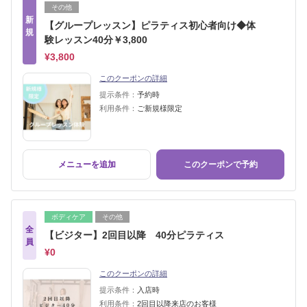
その他
新
【グループレッスン】ピラティス初心者向け◆体
規
験レッスン40分￥3,800
¥3,800
このクーポンの詳細
提示条件：
予約時
利用条件：
ご新規様限定
メニューを追加
このクーポンで予約
ボディケア
その他
全
【ビジター】2回目以降 40分ピラティス
員
¥0
このクーポンの詳細
提示条件：
入店時
利用条件：
2回目以降来店のお客様