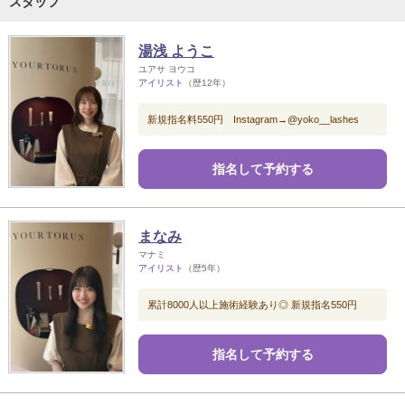
スタッフ
湯浅 ようこ
ユアサ ヨウコ
アイリスト
（歴12年）
新規指名料550円 Instagram→@yoko__lashes
指名して予約する
まなみ
マナミ
アイリスト
（歴5年）
累計8000人以上施術経験あり◎ 新規指名550円
指名して予約する