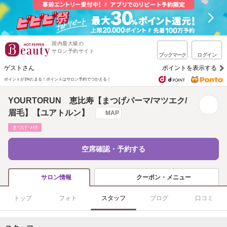
国内最大級の
サロン予約サイト
ブックマーク
ログイン
ゲストさん
ポイントを表示する
ポイントが1%たまる！
ポイントはサロン予約でつかえる！
YOURTORUN 恵比寿【まつげパーマ/マツエク/
眉毛】【ユアトルン】
MAP
まつげ･ﾒｲｸ
空席確認・予約する
クーポン・メニュー
サロン情報
トップ
フォト
スタッフ
ブログ
口コミ