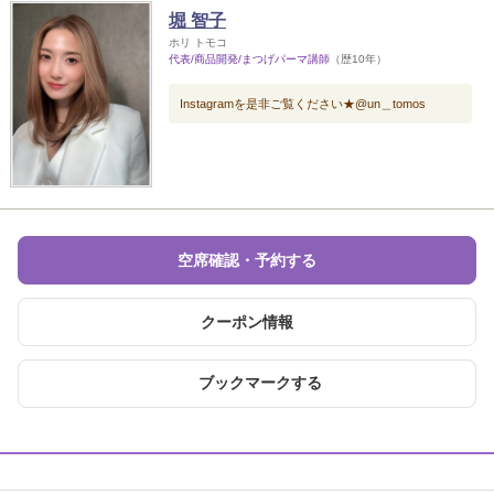
堀 智子
ホリ トモコ
代表/商品開発/まつげパーマ講師
（歴10年）
Instagramを是非ご覧ください★@un＿tomos
空席確認・予約する
クーポン情報
ブックマークする