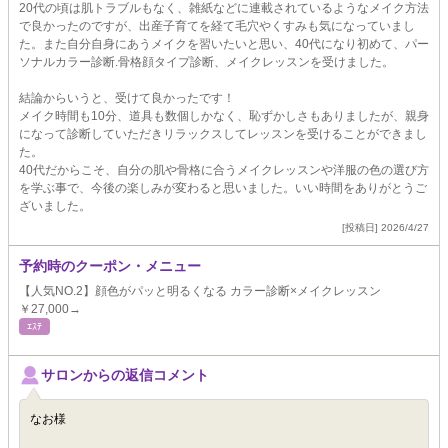
20代の頃は肌トラブルもなく、雑紙などに連載されているようなメイク方法
で良かったのですが、出産子育てを経て毛穴やくすみも気になっていまし
た。また自分自身にあうメイクを習いたいと思い、40代になり初めて、パー
ソナルカラー診断.骨格顔タイプ診断、メイクレッスンを受けました。
結論からいうと、受けて良かったです！
メイク時間も10分、道具も数個しかなく、恥ずかしさもありましたが、親身
になって診断していただきリラックスしてレッスンを受けることができまし
た。
40代だからこそ、自分の肌や骨格に合うメイクレッスンや洋服の色の選び方
を学ぶ事で、今後の楽しみが変わると思いました。いい時間をありがとうご
ざいました。
[投稿日] 2026/4/27
予約時のクーポン・メニュー
【人気NO.2】顔色がパッと明るくなる カラー診断×メイクレッスン
￥27,000→
ｴｽﾃ
サロンからの返信コメント
なお様