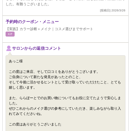
した。有難うございました。
[投稿日] 2026/3/26
予約時のクーポン・メニュー
【実践】カラー診断＋メイク｜コスメ選びまでサポート
ｴｽﾃ
サロンからの返信コメント
あっこ様
この度はご来店、そして口コミをありがとうございます。
ご自身について新たな発見があったとのこと、
そして今後に活かせるヒントとして受け取っていただけたこと、とても
嬉しく思います。
また、ららぽーとでのお買い物についてもお役に立てたようで安心しま
した。
ぜひこれからのメイク選びの参考にしていただき、楽しみながら取り入
れてみてくださいね。
この度はありがとうございました