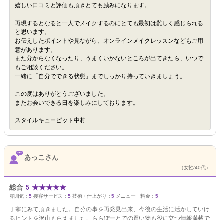
嬉しい口コミと評価も頂きとても励みになります。
再現するとなると一人でメイクするのにとても最初は難しく感じられる
と思います。
お伝えしたポイントや見ながら、オンラインメイクレッスンなどもご用
意があります。
また分からなくなったり、うまくいかないところが出てきたら、いつで
もご相談ください。
一緒に「自分でできる状態」までしっかり持っていきましょう。
この度はありがとうございました。
またお会いできる日を楽しみにしております。
スタイルキューピット中村
あっこさん
（女性/40代）
総合
5
★
★
★
★
★
雰囲気：
5
接客サービス：
5
技術・仕上がり：
5
メニュー・料金：
5
丁寧にみて頂きました。自分の事を再発見出来、今後の生活に活かしていけ
るヒントを沢山もらえました。ららぽーとでの買い物も役に立つ情報満載で