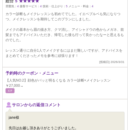
総合
5
★
★
★
★
★
雰囲気：
4
接客サービス：
4
技術・仕上がり：
5
メニュー・料金：
4
カラー診断もメイクレッスンも初めてでした。イエベブルベも気になりつ
つ、メイクレッスンを期待してこのプランにしました。
メイクの基本から眉の描き方、クマ消し、アイシャドウの色からメガネ、前
髪までもアドバイスいただき、帰宅した後も行って良かったなーと思えるも
のでした。
レッスン通りに自分1人でメイクするにはまだ難しいですが、アドバイスを
まとめてくださったメモを参考に頑張ります！
[投稿日] 2026/3/31
予約時のクーポン・メニュー
【人気NO.2】顔色がパッと明るくなる カラー診断×メイクレッスン
￥27,000→
ｴｽﾃ
サロンからの返信コメント
jane様
先日はお越し頂きありがとうございました。