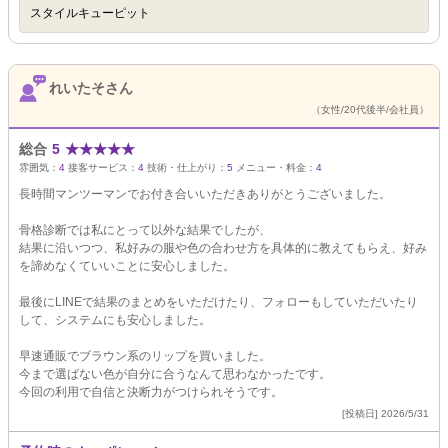
スタイルキューピット
れいたそさん
（女性/20代後半/会社員）
総合
5
★
★
★
★
★
雰囲気：
4
接客サービス：
4
技術・仕上がり：
5
メニュー・料金：
4
長時間マンツーマンでお付き合いいただきありがとうございました。
骨格診断では私にとって以外な結果でしたが、
結果に沿いつつ、私好みの服や色の合わせ方を具体的に教えてもらえ、好み
を諦めなくていいことに安心しました。
最後にLINEで結果のまとめをいただけたり、フォローもしていただいたり
して、システムにも安心しました。
早速通販でブラウン系のリップを買いました。
今まで選ばない色が自分に合うなんて思わなかったです。
今回の利用で自信と決断力がつけられそうです。
[投稿日] 2026/5/31