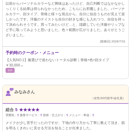
以前からパーソナルカラーなど興味はあったけど、自己判断ではなかなかし
っくりくる結果は得られなかったため、こちらにお邪魔しました。パーソナ
ルカラー、顔タイプ、骨格と様々な視点から、自分に似合うものが見えて楽
しかったです。洋服のテイストも自分の好きな感じも入れつつ、自信を持っ
て決められそうです。買ってみたいけど…と、躊躇していた洋服やリップな
ど手に取ってみようと思いました。色々範囲が広がりました。ありがとうご
ざいました。
[投稿日] 2026/7/31
予約時のクーポン・メニュー
【人気NO.1】服選びで迷わないトータル診断｜骨格×色×顔タイプ
￥30,000→
ｴｽﾃ
みなみさん
（女性/30代前半/会社員）
総合
5
★
★
★
★
★
雰囲気：
5
接客サービス：
5
技術・仕上がり：
5
メニュー・料金：
5
メイクが少し苦手だったのですが、下地の作り方から丁寧に教えて頂き、肌
を明るくきれいに見せる方法を知ることが出来ました。