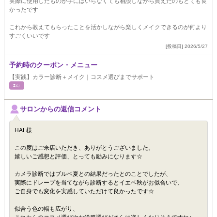
実際に使用したものが手にはいらなくても相談しながら買えたのもとても良
かったです
これから教えてもらったことを活かしながら楽しくメイクできるのが何より
すごくいいです
[投稿日] 2026/5/27
予約時のクーポン・メニュー
【実践】カラー診断＋メイク｜コスメ選びまでサポート
ｴｽﾃ
サロンからの返信コメント
HAL様
この度はご来店いただき、ありがとうございました。
嬉しいご感想と評価、とっても励みになります☆
カメラ診断ではブルベ夏との結果だったとのことでしたが、
実際にドレープを当てながら診断するとイエベ秋がお似合いで、
ご自身でも変化を実感していただけて良かったです☆
似合う色の幅も広がり、