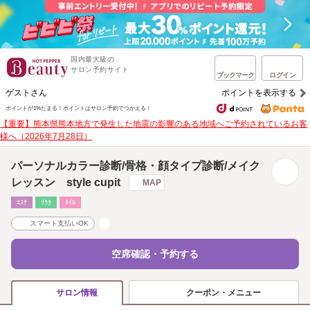
国内最大級の
サロン予約サイト
ブックマーク
ログイン
ゲストさん
ポイントを表示する
ポイントが1%たまる！
ポイントはサロン予約でつかえる！
【重要】熊本県熊本地方で発生した地震の影響のある地域へご予約されているお客
様へ（2026年7月28日）
パーソナルカラー診断/骨格・顔タイプ診断/メイク
レッスン style cupit
MAP
ｴｽﾃ
ﾘﾗｸ
ﾈｲﾙ
スマート支払いOK
空席確認・予約する
クーポン・メニュー
サロン情報