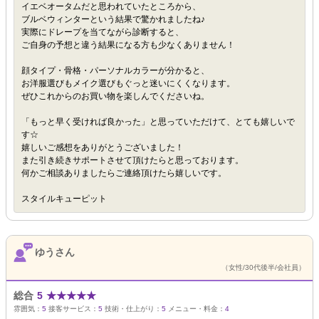
イエベオータムだと思われていたところから、
ブルベウィンターという結果で驚かれましたね♪
実際にドレープを当てながら診断すると、
ご自身の予想と違う結果になる方も少なくありません！
顔タイプ・骨格・パーソナルカラーが分かると、
お洋服選びもメイク選びもぐっと迷いにくくなります。
ぜひこれからのお買い物を楽しんでくださいね。
「もっと早く受ければ良かった」と思っていただけて、とても嬉しいで
す☆
嬉しいご感想をありがとうございました！
また引き続きサポートさせて頂けたらと思っております。
何かご相談ありましたらご連絡頂けたら嬉しいです。
スタイルキューピット
ゆうさん
（女性/30代後半/会社員）
総合
5
★
★
★
★
★
雰囲気：
5
接客サービス：
5
技術・仕上がり：
5
メニュー・料金：
4