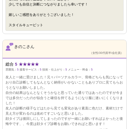
少しでも自信と決断につながりましたら幸いです！
嬉しいご感想をありがとうございました！
スタイルキューピット
きのこさん
（女性/30代前半/会社員）
総合
5
★
★
★
★
★
雰囲気：
5
接客サービス：
5
技術・仕上がり：
5
メニュー・料金：
5
友人と一緒に受けました！元々パーソナルカラー、骨格どちらも気になって
おり自己診断してもなんとなく納得がいかないこともありプロに見てもらお
うとなりお願いしました。
自分の結果はなんとなくそうかなと思っていた通りではあったのですが今ま
では多分だったのが似合うと確信を持てるようになり服に迷いにくくなりま
した！
友人の診断の様子などはたから見ても変化があり素直に色だけ、素材だけで
見え方が変わるのは改めてすごいなと思いました。
顔タイプは後回しにしてしまったのですが一緒にお願いすればよかったと後
悔中です、、今度は顔タイプ診断をお願いできればと思います！