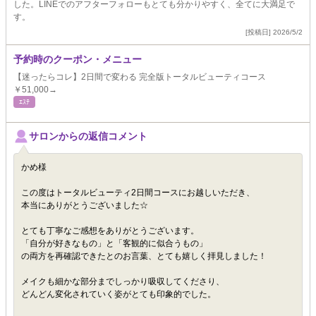
した。LINEでのアフターフォローもとても分かりやすく、全てに大満足で
す。
[投稿日] 2026/5/2
予約時のクーポン・メニュー
【迷ったらコレ】2日間で変わる 完全版トータルビューティコース
￥51,000→
ｴｽﾃ
サロンからの返信コメント
かめ様
この度はトータルビューティ2日間コースにお越しいただき、
本当にありがとうございました☆
とても丁寧なご感想をありがとうございます。
「自分が好きなもの」と「客観的に似合うもの」
の両方を再確認できたとのお言葉、とても嬉しく拝見しました！
メイクも細かな部分までしっかり吸収してくださり、
どんどん変化されていく姿がとても印象的でした。