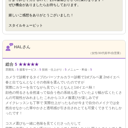
ぜひ機会がありましたらお待ちしております。
嬉しいご感想をありがとうございました！
スタイルキューピット
HALさん
（女性/30代前半/自営業）
総合
5
★
★
★
★
★
雰囲気：
5
接客サービス：
5
技術・仕上がり：
5
メニュー・料金：
5
カメラで診断するタイプのパーソナルカラー診断で1stブルベ夏 2ndイエベ
春と出てなんとなくその色味を選んでいたのですが
実際にカラーを当てながら見ていくとなんと1stイエベ秋！
顔色の明るさも全然違って似合う色の系統も思っていたより幅が広くたくさ
んの可能性がみれました これからコスメ服選びが楽しみです
メイクレッスンも丁寧で 実際仕上がったものが今まで自分のメイクでは全
然出せなかった華やかさと透明感が引き出されとても可愛くできてうれしか
ったです！
コスメ選びも一緒に色味を見てくださったりして