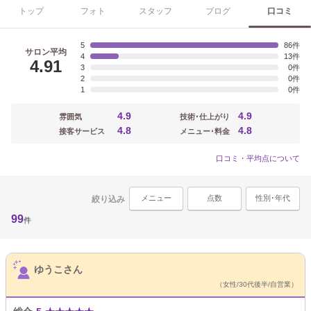
トップ
フォト
スタッフ
ブログ
口コミ
5
86
サロン平均
4
13
4.91
3
0
2
0
1
0
4.9
4.9
雰囲気
技術･仕上がり
4.8
4.8
接客サービス
メニュー･料金
口コミ・平均点について
メニュー
点数
性別･年代
絞り込み
99
件
サロンPick Up
ゆうこさん
（女性/30代後半/自営業）