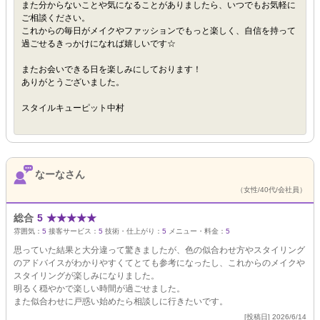
また分からないことや気になることがありましたら、いつでもお気軽に
ご相談ください。
これからの毎日がメイクやファッションでもっと楽しく、自信を持って
過ごせるきっかけになれば嬉しいです☆
またお会いできる日を楽しみにしております！
ありがとうございました。
スタイルキューピット中村
なーなさん
（女性/40代/会社員）
総合
5
★
★
★
★
★
雰囲気：
5
接客サービス：
5
技術・仕上がり：
5
メニュー・料金：
5
思っていた結果と大分違って驚きましたが、色の似合わせ方やスタイリング
のアドバイスがわかりやすくてとても参考になったし、これからのメイクや
スタイリングが楽しみになりました。
明るく穏やかで楽しい時間が過ごせました。
また似合わせに戸惑い始めたら相談しに行きたいです。
[投稿日] 2026/6/14