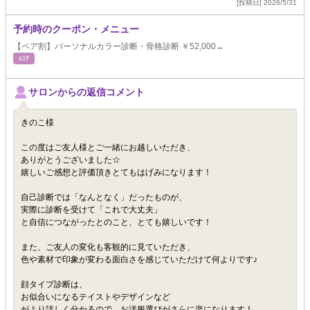
[投稿日] 2026/5/31
予約時のクーポン・メニュー
【ペア割】パーソナルカラー診断・骨格診断 ￥52,000→
ｴｽﾃ
サロンからの返信コメント
きのこ様
この度はご友人様とご一緒にお越しいただき、
ありがとうございました☆
嬉しいご感想と評価頂きとてもはげみになります！
自己診断では「なんとなく」だったものが、
実際に診断を受けて「これで大丈夫」
と自信につながったとのこと、とても嬉しいです！
また、ご友人の変化も客観的に見ていただき、
色や素材で印象が変わる面白さを感じていただけて何よりです♪
顔タイプ診断は、
お似合いになるテイストやデザインなど
がより詳しく分かるので、お洋服選びがさらに楽になります！