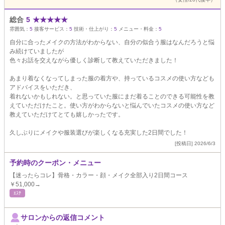
総合
5
★
★
★
★
★
雰囲気：
5
接客サービス：
5
技術・仕上がり：
5
メニュー・料金：
5
自分に合ったメイクの方法がわからない、自分の似合う服はなんだろうと悩
み続けていましたが
色々お話を交えながら優しく診断して教えていただきました！
あまり着なくなってしまった服の着方や、持っているコスメの使い方なども
アドバイスをいただき、
着れないかもしれない。と思っていた服にまだ着ることのできる可能性を教
えていただけたこと。使い方がわからないと悩んでいたコスメの使い方など
教えていただけてとても嬉しかったです。
久しぶりにメイクや服装選びが楽しくなる充実した2日間でした！
[投稿日] 2026/6/3
予約時のクーポン・メニュー
【迷ったらコレ】骨格・カラー・顔・メイク全部入り2日間コース
￥51,000→
ｴｽﾃ
サロンからの返信コメント