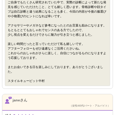
ご自身でもたくさん研究されていた中で、実際の診断によって新たな発
見を感じていただけたこと、とても嬉しく思います。骨格診断や顔タイ
プは自己診断と違う結果になることも多く、今回の内容が今後の服選び
や小物選びのヒントになれば幸いです。
アクセサリーやメガネなど参考になったとのお言葉も励みになります。
もともととてもおしゃれでセンスのある方でしたので、
少し視点を変えるだけでさらに魅力が引き立つと感じました。
楽しい時間だったと言っていただけて私も嬉しいです。
アフターフォローもぜひ遠慮なくご活用くださいね。
これからのおしゃれがさらに楽しく、自信につながるものになりますよ
う応援しております。
またお会いできる日を楽しみにしております。ありがとうございまし
た。
スタイルキューピット中村
janeさん
（女性/40代/パート・アルバイト）