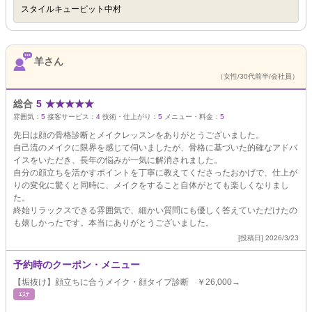
スタイルキューピット中村
羊さん
（女性/30代前半/会社員）
総合
5
★
★
★
★
★
雰囲気：
5
接客サービス：
4
技術・仕上がり：
5
メニュー・料金：
5
先日は顔の骨格診断とメイクレッスンをありがとうございました。
自己流のメイクに限界を感じて伺いましたが、骨格に基づいた的確なアドバ
イスをいただき、長年の悩みが一気に解消されました。
自分の顔立ちを活かすポイントを丁寧に教えてくださったおかげで、仕上が
りの変化に驚くと同時に、メイクをすること自体がとても楽しくなりまし
た。
終始リラックスできる雰囲気で、細かい質問にも優しく答えていただけたの
も嬉しかったです。本当にありがとうございました。
[投稿日] 2026/3/23
予約時のクーポン・メニュー
【垢抜け】顔立ちに合うメイク・顔タイプ診断 ￥26,000→
ｴｽﾃ