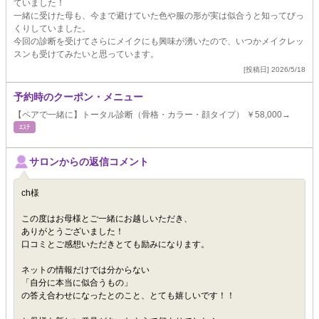
ていました！
一緒に受けた母も、今まで避けていた色や服の形が実は似合うと知ってびっ
くりしていました。
今回の診断を受けてさらにメイクにも興味が湧いたので、いつかメイクレッ
スンも受けてみたいと思っています。
[投稿日] 2026/5/18
予約時のクーポン・メニュー
【ペアで一緒に】トータル診断（骨格・カラー・顔タイプ） ￥58,000→
ｴｽﾃ
サロンからの返信コメント
ch様
この度はお母様とご一緒にお越しいただき、
ありがとうございました！
口コミとご感想いただきとても励みになります。
ネットの情報だけでは分からない
「自分に本当に似合うもの」
の答え合わせになったとのこと、とても嬉しいです！！