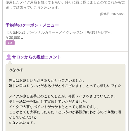
使用したメイク用品も教えてもらい、帰りに買え揃えましたのでこれから実
践して頑張っていこうと思います。
[投稿日] 2026/6/29
予約時のクーポン・メニュー
【人気No.2】パーソナルカラー＋メイクレッスン｜垢抜けたい方へ
￥30,000→
ｴｽﾃ
サロンからの返信コメント
みなみ様
先日はお越しいただきありがとうございました。
嬉しい口コミもいただきありがとうございます、とっても嬉しいです☆
メイクが少し苦手とのことでしたが、今回メイクをさせていただき、
少し一緒に手を動かして実践していただきました。
メイクで大事なポイントが分かるととっても簡単ですし、
ここがとても大事だったんだ！というのが客観的にわかるので今後に活
かしていただける
かなと思います。