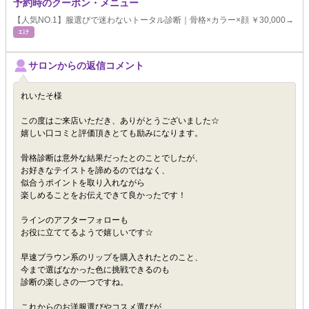
予約時のクーポン・メニュー
【人気NO.1】服選びで迷わないトータル診断｜骨格×カラー×顔 ￥30,000→
ｴｽﾃ
サロンからの返信コメント
れいたそ様
この度はご来店いただき、ありがとうございました☆
嬉しい口コミと評価頂きとても励みになります。
骨格診断は意外な結果だったとのことでしたが、
お好きなテイストを諦めるのではなく、
似合うポイントを取り入れながら
楽しめることをお伝えできて良かったです！
ラインのアフターフォローも
お役に立ててるようで嬉しいです☆
早速ブラウン系のリップを購入されたとのこと、
今まで選ばなかった色に挑戦できるのも
診断の楽しさの一つですね。
これからのお洋服選びやコスメ選びが、