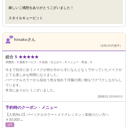
嬉しいご感想をありがとうございました！
スタイルキューピット
hinakoさん
（女性/20代後半）
総合
5
★
★
★
★
★
雰囲気：
5
接客サービス：
5
技術・仕上がり：
5
メニュー・料金：
5
今まで自分に合うメイクが何か分からずになんとなくでやっていたメイクが
とても楽しみな時間になりました。
パーソナルカラーから似合う色を知れて洋服の買い物もワクワクしながらし
ています。
本当にありがとうございました。
[投稿日] 2026/6/13
予約時のクーポン・メニュー
【人気No.2】パーソナルカラー＋メイクレッスン｜垢抜けたい方へ
￥30,000→
ｴｽﾃ