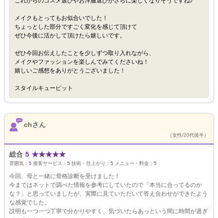
これからのコスメ選びやお洋服選びがさらに楽しくなりそうですね♪
メイクもとってもお似合いでした！
ちょっとした部分ですごく変化を感じて頂けて
ぜひ今後に活かして頂けたら嬉しいです。
ぜひ今回お伝えしたことを少しずつ取り入れながら、
メイクやファッションを楽しんでみてくださいね！
嬉しいご感想をありがとうございました！
スタイルキューピット
chさん
（女性/20代後半）
総合
5
★
★
★
★
★
雰囲気：
5
接客サービス：
5
技術・仕上がり：
5
メニュー・料金：
5
今回、母と一緒に骨格診断を受けました！
今まではネットで調べた情報を参考にしていたので「本当に合ってるのか
な？」と思っていましたが、実際に見ていただいて答え合わせができたよう
な感覚でした。
説明も一つ一つ丁寧で分かりやすく、気づいたらあっという間に時間が過ぎ