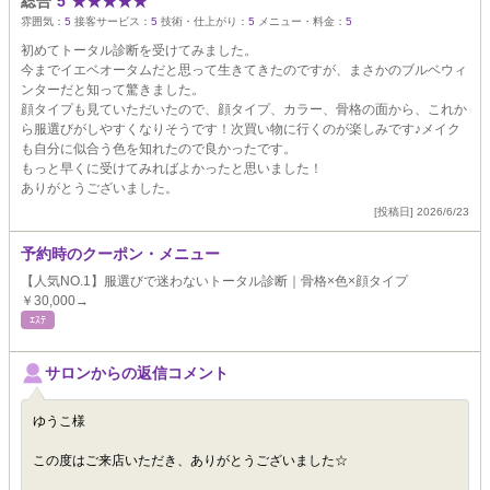
総合
5
★
★
★
★
★
雰囲気：
5
接客サービス：
5
技術・仕上がり：
5
メニュー・料金：
5
初めてトータル診断を受けてみました。
今までイエベオータムだと思って生きてきたのですが、まさかのブルベウィ
ンターだと知って驚きました。
顔タイプも見ていただいたので、顔タイプ、カラー、骨格の面から、これか
ら服選びがしやすくなりそうです！次買い物に行くのが楽しみです♪メイク
も自分に似合う色を知れたので良かったです。
もっと早くに受けてみればよかったと思いました！
ありがとうございました。
[投稿日] 2026/6/23
予約時のクーポン・メニュー
【人気NO.1】服選びで迷わないトータル診断｜骨格×色×顔タイプ
￥30,000→
ｴｽﾃ
サロンからの返信コメント
ゆうこ様
この度はご来店いただき、ありがとうございました☆