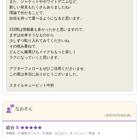
また、ジャケットやホワイトデニムなど、
新しい発見もたくさんありましたね♪
理論で分かることで、
自信を持って選べるようになると思います。
2日間は情報量も多かったかと思いますので、
まずは出来そうなものから
少しずつ取り入れてみてくださいね。
その積み重ねで、
どんどん服選びもメイクももっと楽しく
ラクになっていくと思います。
アフターフォローもぜひご活用くださいませ。
この度は本当にありがとうございました。
スタイルキューピット中村
なおさん
（女性/40代/会社員）
総合
5
★
★
★
★
★
雰囲気：
5
接客サービス：
5
技術・仕上がり：
5
メニュー・料金：
3