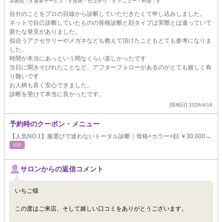
雰囲気：
5
接客サービス：
5
技術・仕上がり：
5
メニュー・料金：
5
自分のことをプロの目線から診断していただきたくて申し込みしました。
ネットで自己診断していたものの骨格診断と顔タイプは実際とは違っていて
新たな発見がありました。
似合うアクセサリーやメガネなども教えて頂けたこともとても参考になりま
した。
時間が本当にあっという間なくらい楽しかったです
当日に聞きそびれたことなど、アフターフォローがあるのがとても嬉しく有
り難いです
お人柄も良く安心できました。
診断を受けて本当に良かったです。
[投稿日] 2026/4/16
予約時のクーポン・メニュー
【人気NO.1】服選びで迷わないトータル診断｜骨格×カラー×顔 ￥30,000→
ｴｽﾃ
サロンからの返信コメント
いちご様
この度はご来店、そして嬉しい口コミをありがとうございます。