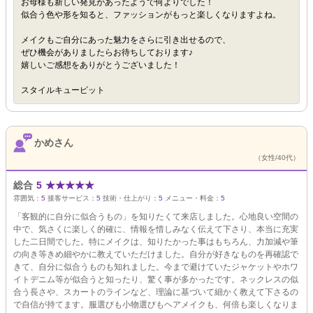
お母様も新しい発見があったようで何よりでした！
似合う色や形を知ると、ファッションがもっと楽しくなりますよね。
メイクもご自分にあった魅力をさらに引き出せるので、
ぜひ機会がありましたらお待ちしております♪
嬉しいご感想をありがとうございました！
スタイルキューピット
かめさん
（女性/40代）
総合
5
★
★
★
★
★
雰囲気：
5
接客サービス：
5
技術・仕上がり：
5
メニュー・料金：
5
「客観的に自分に似合うもの」を知りたくて来店しました。心地良い空間の
中で、気さくに楽しく的確に、情報を惜しみなく伝えて下さり、本当に充実
した二日間でした。特にメイクは、知りたかった事はもちろん、力加減や筆
の向き等きめ細やかに教えていただけました。自分が好きなものを再確認で
きて、自分に似合うものも知れました。今まで避けていたジャケットやホワ
イトデニム等が似合うと知ったり、驚く事が多かったです。ネックレスの似
合う長さや、スカートのラインなど、理論に基づいて細かく教えて下さるの
で自信が持てます。服選びも小物選びもヘアメイクも、何倍も楽しくなりま