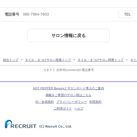
電話番号
080-7964-7603
TEL
サロン情報に戻る
総合トップ
ネイル・まつげサロン検索トップ
ネイル・まつげサロン関東トップ
ネイ
コネクト 吉祥寺(connect)の電話番号
HOT PEPPER Beautyとサロンボード導入のご案内
掲載をご希望のサロン様はこちら
ID・会員規約
プライバシーポリシー
利用規約
ご利用ガイド
ヘルプ