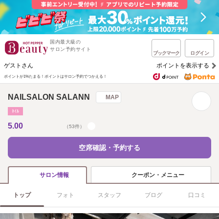
国内最大級の
サロン予約サイト
ブックマーク
ログイン
ゲストさん
ポイントを表示する
ポイントが1%たまる！
ポイントはサロン予約でつかえる！
NAILSALON SALANN
MAP
ﾈｲﾙ
5.00
（53件）
空席確認・予約する
クーポン・メニュー
サロン情報
トップ
フォト
スタッフ
ブログ
口コミ