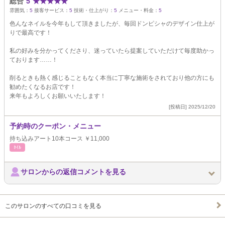
総合
5
★
★
★
★
★
雰囲気：
5
接客サービス：
5
技術・仕上がり：
5
メニュー・料金：
5
色んなネイルを今年もして頂きましたが、毎回ドンピシャのデザイン仕上が
りで最高です！
私の好みを分かってくださり、迷っていたら提案していただけて毎度助かっ
ております……！
削るときも熱く感じることもなく本当に丁寧な施術をされており他の方にも
勧めたくなるお店です！
来年もよろしくお願いいたします！
[投稿日] 2025/12/20
予約時のクーポン・メニュー
持ち込みアート10本コース ￥11,000
ﾈｲﾙ
サロンからの返信コメントを見る
このサロンのすべての口コミを見る