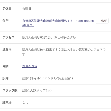
定休日
火曜日
住所
京都府乙訓郡大山崎町大山崎明島１５ hermitgreenc
MAP
afe内２F
アクセス
阪急大山崎駅徒歩1分、JR山崎駅徒歩3分
道案内
阪急大山崎駅改札口出てすぐ左にある白い瓦屋根のカフェ内で
す。
電話
番号を表示
設備
総数1(ネイル1／ハンド1／完全個室1)
スタッフ数
総数1人(スタッフ1人)
駐車場
なし