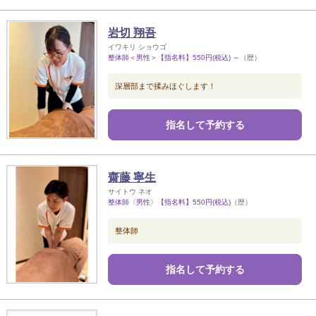
岩切 翔吾
イワキリ ショウゴ
整体師＜男性＞【指名料】550円(税込) ～
（歴）
深層部まで揉みほぐします！
指名して予約する
齋藤 寧生
サイトウ ネオ
整体師〈男性〉【指名料】550円(税込)
（歴）
整体師
指名して予約する