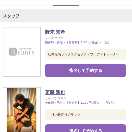
スタッフ
野末 知希
ノズエ カズキ
整体師＜男性＞【指名料】1100円(税込) ～
（歴）
社内最高ランクエグゼクティブボディトレーナー
指名して予約する
斎藤 雅也
サイトウ マサヤ
整体師＜男性＞【指名料】1,100円(税込) ～
（歴7年）
「社内最高技術ランク」
指名して予約する