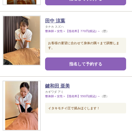
田中 涼葉
タナカ スズハ
整体師＜女性＞【指名料】770円(税込) ～
（歴）
お客様の要望に合わせて身体の隅々まで調整しま
す。
指名して予約する
鍵和田 亜美
カギワダ アミ
整体師＜女性＞【指名料】550円(税込) ～
（歴）
イタキモチイ圧で揉みほぐします！