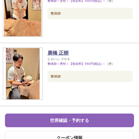
整体師＜女性＞【指名料】550円(税込) ～
（歴）
整体師
廣橋 正樹
ヒロハシ マサキ
整体師＜男性＞【指名料】550円(税込) ～
（歴）
整体師
空席確認・予約する
クーポン情報