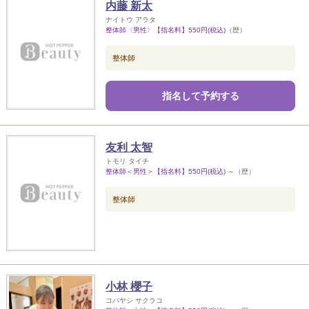
内藤 新太
ナイトウ アラタ
整体師〈男性〉【指名料】550円(税込)
（歴）
整体師
指名して予約する
友利 太智
トモリ タイチ
整体師＜男性＞【指名料】550円(税込) ～
（歴）
整体師
小林 櫻子
コバヤシ サクラコ