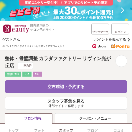
国内最大級の
サロン予約サイト
ブックマーク
ログイン
ゲストさん
ポイントを表示する
ポイントが1%たまる！
ポイントはサロン予約でつかえる！
整体・骨盤調整 カラダファクトリー リヴィン光が
丘店
MAP
整体･ｶｲﾛ
ﾘﾗｸ
ｴｽﾃ
空席確認・予約する
スタッフ募集を見る
外部サイトに移動します
クーポン・メニュー
サロン情報
トップ
フォト
スタッフ
ブログ
口コミ