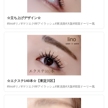
☆立ち上げデザイン☆
#lino#リノ#マツエク##アイラッシュ#東淡路#大阪#韓国ドーリー風
☆エクステ140本☆【東淀川区】
#lino#リノ#マツエク##アイラッシュ#東淡路#大阪#韓国ドーリー風