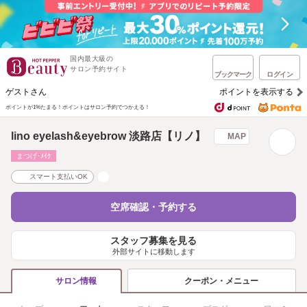
国内最大級の
サロン予約サイト
ブックマーク
ログイン
ゲストさん
ポイントを表示する
ポイントが1%たまる！
ポイントはサロン予約でつかえる！
lino eyelash&eyebrow 淡路店【リノ】
MAP
まつげ･ﾒｲｸ
スマート支払いOK
空席確認・予約する
スタッフ募集を見る
外部サイトに移動します
クーポン・メニュー
サロン情報