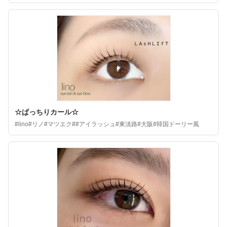
☆ぱっちりカール☆
#lino#リノ#マツエク##アイラッシュ#東淡路#大阪#韓国ドーリー風