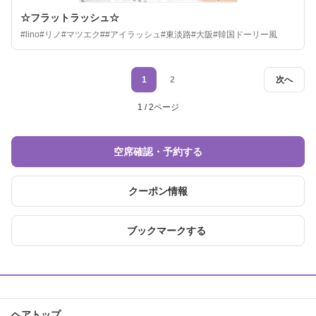
☆フラットラッシュ☆
#lino#リノ#マツエク##アイラッシュ#東淡路#大阪#韓国ドーリー風
1
2
次へ
1 / 2ページ
空席確認・予約する
クーポン情報
ブックマークする
ヘアトップ