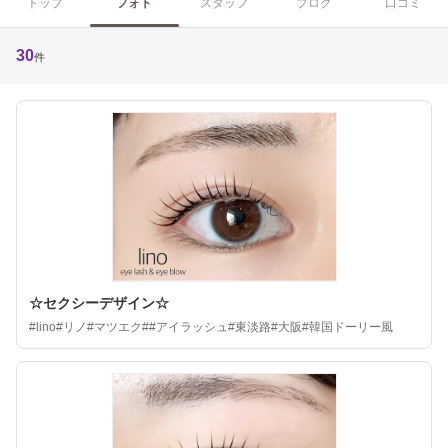
トップ
フォト
スタッフ
ブログ
口コミ
30
件
☆セクシーデザイン☆
#lino#リノ#マツエク##アイラッシュ#東淡路#大阪#韓国ドーリー風