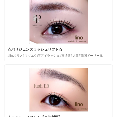
☆パリジェンヌラッシュリフト☆
#lino#リノ#マツエク##アイラッシュ#東淡路#大阪#韓国ドーリー風