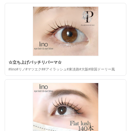
☆立ち上げバッチリパーマ☆
#lino#リノ#マツエク##アイラッシュ#東淡路#大阪#韓国ドーリー風