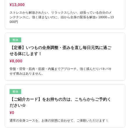
¥13,000
ストレスから解放されたい、リラックスしたい、頑張っている自分のメ
ンテナンスに。強く揉まないのに、頭から全身の緊張を解放♪ 18000→13
000円
整体
【定番】いつもの全身調整・歪みを直し毎日元気に過ご
せる体にします！
¥8,000
骨盤・背骨・筋肉・筋膜・内臓までアプローチ。強く揉んだりバキバキ
せず痛みはありません。
整体
【ご紹介カード】をお持ちの方は、こちらからご予約く
ださい☆
¥0
通常の全身コースを、お体の状態に合わせて、ご体験いただけます！