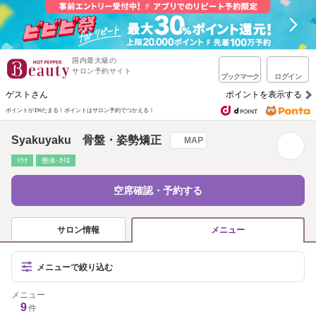
国内最大級の
サロン予約サイト
ブックマーク
ログイン
ゲストさん
ポイントを表示する
ポイントが1%たまる！
ポイントはサロン予約でつかえる！
Syakuyaku 骨盤・姿勢矯正
MAP
ﾘﾗｸ
整体･ｶｲﾛ
空席確認・予約する
サロン情報
メニュー
メニューで絞り込む
メニュー
9
件