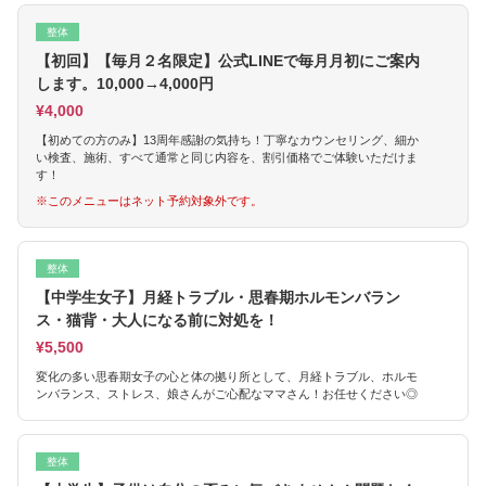
整体
【初回】【毎月２名限定】公式LINEで毎月月初にご案内
します。10,000→4,000円
¥4,000
【初めての方のみ】13周年感謝の気持ち！丁寧なカウンセリング、細か
い検査、施術、すべて通常と同じ内容を、割引価格でご体験いただけま
す！
※このメニューはネット予約対象外です。
整体
【中学生女子】月経トラブル・思春期ホルモンバラン
ス・猫背・大人になる前に対処を！
¥5,500
変化の多い思春期女子の心と体の拠り所として、月経トラブル、ホルモ
ンバランス、ストレス、娘さんがご心配なママさん！お任せください◎
整体