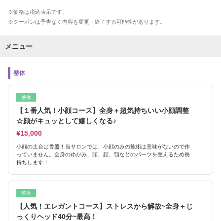
価格は税込表示です。
クーポンは予告なく内容を変更・終了する可能性があります。
メニュー
整体
整体
【１番人気！小顔コース】全身＋超気持ちいい小顔調整
☆顔がキュッとして嬉しくなる♪
¥15,000
小顔の土台は骨盤！当サロンでは、小顔のみの施術は意味がないので作
っていません。全身のゆがみ、頭、顔、顎などのパーツを整えるため長
持ちします！
整体
【人気！エレガントコース】ストレスから解放~全身＋じ
っくりヘッド40分~最高！