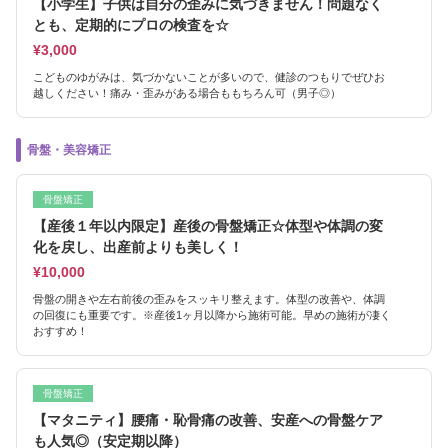
【小学生】子供は自分の歪みに気づきません！問題なく
とも、定期的にプロの検査を☆
¥3,000
こどものゆがみは、気づかないことが多いので、健診のつもりでぜひお
越しください！痛み・歪みがある場合ももちろん可（男子◎）
骨盤・美容矯正
骨盤矯正
【産後１年以内限定】産後の骨盤矯正☆体型や体調の変
化を戻し、出産前よりも美しく！
¥10,000
骨盤の開きや左右前後の歪みをスッキリ整えます。体型の改善や、体調
の回復にも重要です。※産後1ヶ月以降から施術可能。早めの施術が凄く
おすすめ！
骨盤矯正
【マタニティ】腰痛・恥骨痛の改善、安産への骨盤ケア
も人気◎（安定期以降）