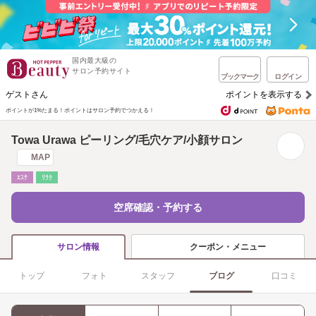
国内最大級の
サロン予約サイト
ブックマーク
ログイン
ゲストさん
ポイントを表示する
ポイントが1%たまる！
ポイントはサロン予約でつかえる！
Towa Urawa ピーリング/毛穴ケア/小顔サロン
MAP
ｴｽﾃ
ﾘﾗｸ
空席確認・予約する
クーポン・メニュー
サロン情報
トップ
フォト
スタッフ
ブログ
口コミ