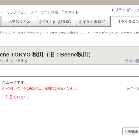
リラクゼーシ
ン ・リラク＆ビューティーサロン検索・予約サイト
ヘアスタイル
ネイル・まつげサロン
ネイルカタログ
リラクサロ
索トップ
>
リラクゼーション・マッサージサロン東北トップ
>
リラクゼーション・マッサージサ
e TOKYO 秋田（旧：Beene秋田）
トウキョウアキタ
サロン
とスムーズです。
ーポンの使い方」をご確認の上、適切にご利用ください。
クー
。ご注意ください。