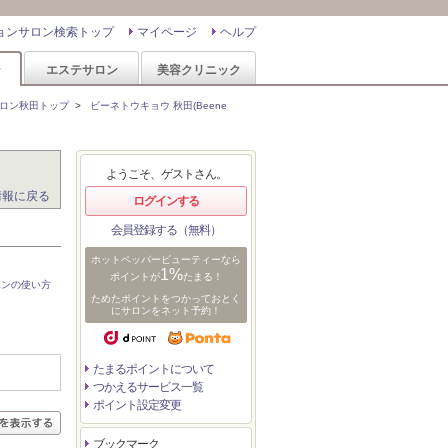
ョンサロン検索トップ
マイページ
ヘルプ
ン
エステサロン
美容クリニック
ロン秋田トップ
>
ビーネトウキョウ 秋田(Beene
ようこそ、ゲストさん。
情報に戻る
ログインする
会員登録する（無料）
ホットペッパービューティーなら
1%
ポイントが
たまる！
ポンの使い方
ためたポイントをつかっておとく
にサロンをネット予約！
たまるポイントについて
つかえるサービス一覧
ポイント設定変更
ブックマーク