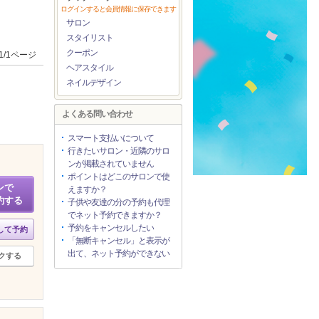
ログインすると会員情報に保存できます
サロン
スタイリスト
クーポン
1/1ページ
ヘアスタイル
ネイルデザイン
よくある問い合わせ
スマート支払いについて
行きたいサロン・近隣のサロ
ンが掲載されていません
ポイントはどこのサロンで使
ンで
えますか？
約する
子供や友達の分の予約も代理
でネット予約できますか？
予約をキャンセルしたい
して予約
「無断キャンセル」と表示が
出て、ネット予約ができない
クする