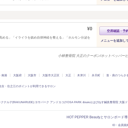
¥0
空席確認・予
高める」「イライラを鎮め自律神経を整える」「ホルモン分泌を
メニューを追加し
小林整骨院 大正のクーポン/ホットペッパー
・南港
大阪府
大阪市
大阪市大正区
大正
木津川
弁天町
首・肩のつらさ
住吉・住之江のポイントが利用できるサロン
ラクナルデ(RAKUNARUDE)
|
ヨサパーク アンドカコ(YOSA PARK &kako)
|
はぴねす鍼灸整骨院 大阪
HOT PEPPER Beautyとサロンボー
ID・会員規