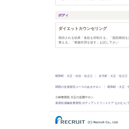
ボディ
ダイエットカウンセリング
期待される効果「食欲を抑制する」「脂肪燃焼を
整える」「整腸作用を促す」お試し下さい
昭和町・大正・住吉・住之江
弁天町・大正・住之江
関西の全身脱毛コースのあるサロン
昭和町・大正・
小林整骨院 大正の近隣サロン
泉尾松浦鍼灸整骨院
|
ボディアンドフットケア なかむら
|