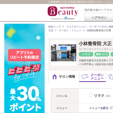
小林整骨院 大正の2回目以降来店の方用クーポン・メニ
国内最大級のヘアサロ
ヘアサロン
総合トップ
>
リラクゼーション・マッサージサロン検
大正
>
クーポン・メニュー
>
2回目以降来店の方用
小林整骨院 大正
コバヤシセイコツインタイシ
大阪府大阪市大正区北村１丁
バス停千島より徒歩3分[小顔/眼
クーポン
サロン情報
メニュー
リラク
ジャンル
（26）
メニュー
メニューを絞る