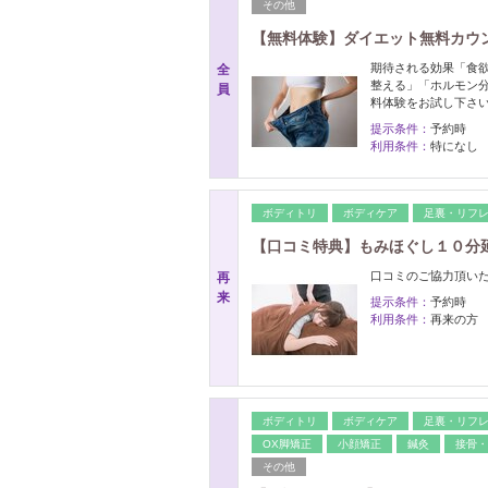
その他
【無料体験】ダイエット無料カウ
期待される効果「食
全
整える」「ホルモン
員
料体験をお試し下さい
提示条件：
予約時
利用条件：
特になし
ボディトリ
ボディケア
足裏・リフ
【口コミ特典】もみほぐし１０分
口コミのご協力頂い
再
来
提示条件：
予約時
利用条件：
再来の方
ボディトリ
ボディケア
足裏・リフ
OX脚矯正
小顔矯正
鍼灸
接骨・
その他