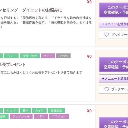
¥0
このクーポ
ンセリング ダイエットのお悩みに
空席確認・予
欲を抑制する」「脂肪燃焼を高める」「イライラを鎮め自律神経を
分泌を整える」「整腸作用を促す」「消化機能を高める」まずは無
メニューを追加
♪
ブックマー
¥0
レ
ヘッド
接骨・整骨
ボディ
その他
このクーポ
延長プレゼント
空席確認・予
た方にはもみほぐし１０分延長をプレゼントさせて頂きます
メニューを追加
ブックマー
¥0
レ
ヘッド
整体
カイロ
骨盤矯正
整骨
フェイシャル
ボディ
ブライダル
このクーポ
空席確認・予