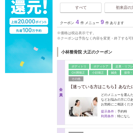
すべて
初来店の
4
9
クーポン
件 メニュー
件 あります
価格は税込表示です。
クーポンは予告なく内容を変更・終了する可
小林整骨院 大正のクーポン
ボディトリ
ボディケア
足裏・リフ
OX脚矯正
小顔矯正
鍼灸
接骨・
その他
【迷っている方はこちら】あなた
全
員
どのメニューを選ん
などお悩みの方に◎
お気軽にご相談くださ
提示条件：
予約時
利用条件：
特になし