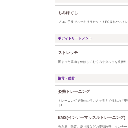
もみほぐし
プロの手技でスッキリリセット！PC疲れやスト
ボディトリートメント
ストレッチ
固まった筋肉を伸ばしてむくみやダルさを改善!!
接骨・整骨
姿勢トレーニング
トレーニングで身体の使い方を覚えて憧れの「姿
ト!
EMS(インナーマッスルトレーニング)
巻き肩、猫背、反り腰などの姿勢改善！インナー