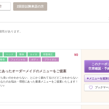
方
2回目以降来店の方
能性があります。
¥0
レ
ヘッド
整体
カイロ
骨盤矯正
整骨
フェイシャル
ボディ
ブライダル
このクーポ
空席確認・予
にあったオーダーメイドのメニューをご提案
だら良いのかわからない、とにかく疲れてるけどどこかわからない
メニューを追加
あなたのお悩み・理想にあった最適メニューをご提案いたします！
い♪
ブックマー