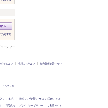
約する
て予約する
ビューティー
を改善したい
小顔になりたい
鍼灸施術を受けたい
ドームシティ院
ド導入のご案内
掲載をご希望のサロン様はこちら
約
利用規約
プライバシーポリシー
ご利用ガイド