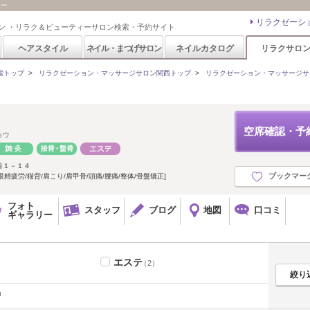
ュー
リラクゼーシ
ン ・リラク＆ビューティーサロン検索・予約サイト
ヘアスタイル
ネイル・まつげサロン
ネイルカタログ
リラクサロ
索トップ
>
リラクゼーション・マッサージサロン関西トップ
>
リラクゼーション・マッサージサ
空席確認・予
ョウ
目１－１４
ブックマー
精疲労/猫背/肩こり/肩甲骨/頭痛/腰痛/整体/骨盤矯正]
フォト
スタッフ
ブログ
地図
口コミ
ギャラリー
エステ
（2）