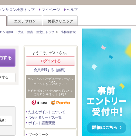
ョンサロン検索トップ
マイページ
ヘルプ
ン
エステサロン
美容クリニック
ロン昭和町・大正・住吉・住之江トップ
>
小林整骨院
ようこそ、ゲストさん。
約する
ログインする
会員登録する（無料）
クする
ホットペッパービューティーなら
1%
ポイントが
たまる！
ためたポイントをつかっておとく
にサロンをネット予約！
たまるポイントについて
つかえるサービス一覧
ポイント設定変更
ブックマーク