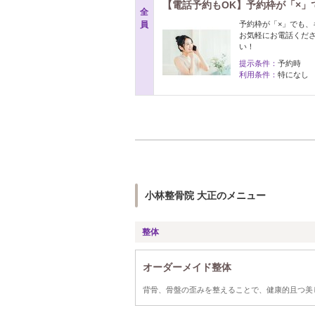
【電話予約もOK】予約枠が「×」
全
員
予約枠が「×」でも
お気軽にお電話ください
い！
提示条件：
予約時
利用条件：
特になし
小林整骨院 大正のメニュー
整体
オーダーメイド整体
背骨、骨盤の歪みを整えることで、健康的且つ美