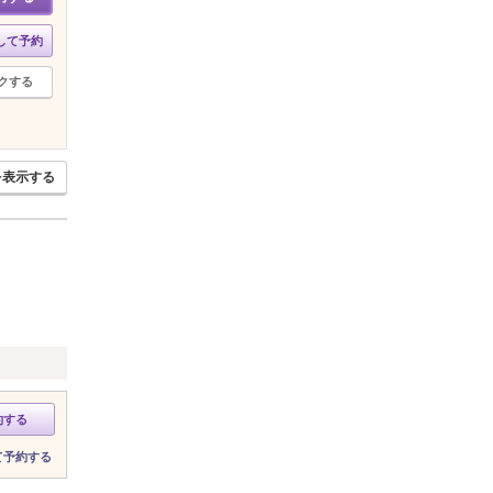
して予約
クする
を表示する
約する
て予約する