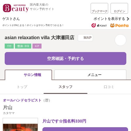
国内最大級の
サロン予約サイト
ブックマーク
ログイン
ゲストさん
ポイントを表示する
ポイントが1%たまる！
ポイントはサロン予約でつかえる！
asian relaxation villa 大津瀬田店
MAP
ﾘﾗｸ
整体･ｶｲﾛ
ｴｽﾃ
空席確認・予約する
メニュー
サロン情報
トップ
スタッフ
口コミ
オールハンドセラピスト
（歴）
片山
カタヤマ
片山です☆指名料330円