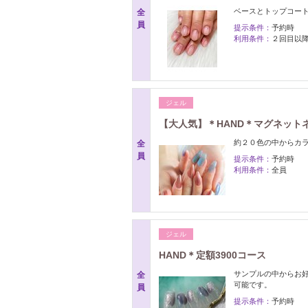
ベースとトップコー
全
員
提示条件：
予約時
利用条件：
２回目以
ジェル
【大人気】＊HAND＊マグネットネ
約２０色の中からカラ
全
員
提示条件：
予約時
利用条件：
全員
ジェル
HAND＊定額3900コース
サンプルの中からお
全
可能です。
員
提示条件：
予約時