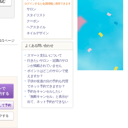
ログインすると会員情報に保存できます
サロン
スタイリスト
クーポン
ヘアスタイル
ネイルデザイン
1/1ページ
よくある問い合わせ
スマート支払いについて
行きたいサロン・近隣のサロ
ンが掲載されていません
ポイントはどこのサロンで使
えますか？
子供や友達の分の予約も代理
でネット予約できますか？
ンで
予約をキャンセルしたい
約する
「無断キャンセル」と表示が
出て、ネット予約ができない
して予約
クする