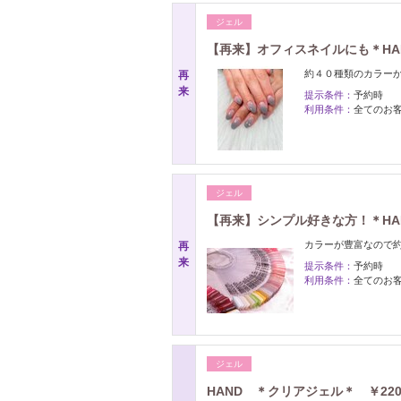
ジェル
【再来】オフィスネイルにも＊HA
約４０種類のカラー
再
来
提示条件：
予約時
利用条件：
全てのお
ジェル
【再来】シンプル好きな方！＊HAN
カラーが豊富なので約
再
来
提示条件：
予約時
利用条件：
全てのお
ジェル
HAND ＊クリアジェル＊ ￥220