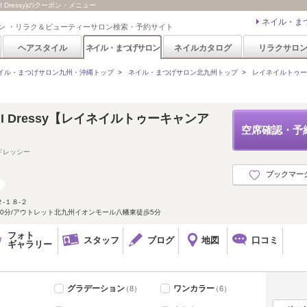
I Dressy)のクーポン・メニュー
ネイル・ま
ン ・リラク＆ビューティーサロン検索・予約サイト
ヘアスタイル
ネイル・まつげサロン
ネイルカタログ
リラクサロ
イル・まつげサロン九州・沖縄トップ
>
ネイル・まつげサロン北九州トップ
>
レイネイルトゥーキャン
 Can I Dressy【レイネイルトゥーキャンア
空席確認・予
ドレッシー
ブックマー
-１８-２
0分/アウトレット北九州イオンモール八幡東徒歩5分
フォト
スタッフ
ブログ
地図
口コミ
ギャラリー
グラデーション
ワンカラー
（8）
（6）