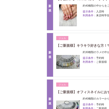
約40種類の中からを
新
規
提示条件：
入店時
利用条件：
来店時学生
ジェル
【ご新規様】キラキラ好きな方！*HA
約30種類のラメの中
新
規
提示条件：
予約時
利用条件：
ご新規様
ジェル
【ご新規様】オフィスネイルにおす
約40種類のカラーか
新
規
提示条件：
予約時
利用条件：
ご新規様