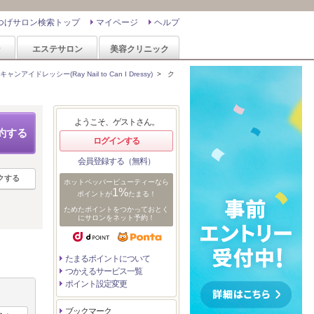
つげサロン検索トップ
マイページ
ヘルプ
ン
エステサロン
美容クリニック
アイドレッシー(Ray Nail to Can I Dressy)
>
ク
ようこそ、ゲストさん。
約する
ログインする
会員登録する（無料）
クする
ホットペッパービューティーなら
1%
ポイントが
たまる！
ためたポイントをつかっておとく
にサロンをネット予約！
たまるポイントについて
つかえるサービス一覧
ポイント設定変更
ブックマーク