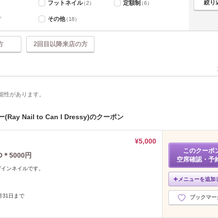
フットネイル
定額制
（2）
（6）
ア
その他
（18）
方
2回目以降来店の方
能性があります。
Nail to Can I Dressy)のクーポン
¥5,000
このクーポ
＊5000円
空席確認・予
ザインネイルです。
メニューを追加
8月31日まで
ブックマー