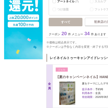
アートネイル
スカルプ
（7）
つけ放題
フットケ
初来店の
すべて
20
34
クーポン
件 メニュー
件 あります
価格は税込表示です。
クーポンは予告なく内容を変更・終了する可
レイネイルトゥーキャンアイドレッシー(Ray 
ジェル
【夏のキャンペーンネイル】HAND
夏をテーマにしたデ
全
員
提示条件：
予約時
利用条件：
全員
有効期限：
2026年0