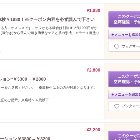
¥1,980
このクーポ
体験￥1980！※クーポン内容を必ず読んで下さい
空席確認・予
る方にオススメです。オフがある場合は別途オフ代1200円がか
(薄付き)から選んで頂き簡単なケアと爪の形成、カラー１度塗り
メニューを追加
ブックマー
様
¥2,800
このクーポ
ョン*￥3300→￥2800
空席確認・予
ラーをご選択ください。 ※高校生以上の方が対象となります。
メニューを追加
生証のご提示、来店時２４歳以下
ブックマー
¥3,200
このクーポ
ーション￥3800→￥3200