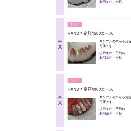
利用条件：
全員
ジェル
HAND＊定額4500コース
サンプルの中からお
全
可能です。
員
提示条件：
予約時
利用条件：
全員
ジェル
HAND＊定額4900コース
サンプルの中からお
全
可能です。
員
提示条件：
予約時
利用条件：
全員