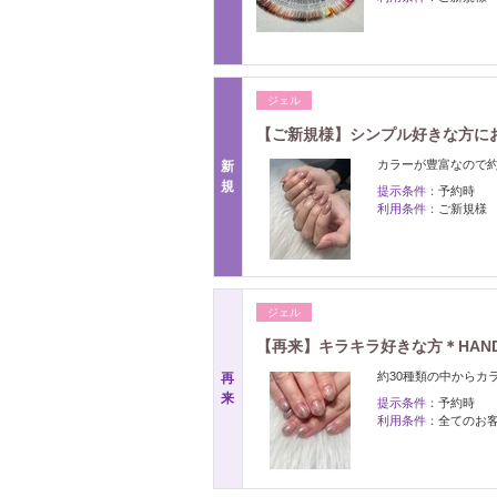
ジェル
【ご新規様】シンプル好きな方におす
カラーが豊富なので
新
規
提示条件：
予約時
利用条件：
ご新規様
ジェル
【再来】キラキラ好きな方＊HAN
約30種類の中からカ
再
来
提示条件：
予約時
利用条件：
全てのお