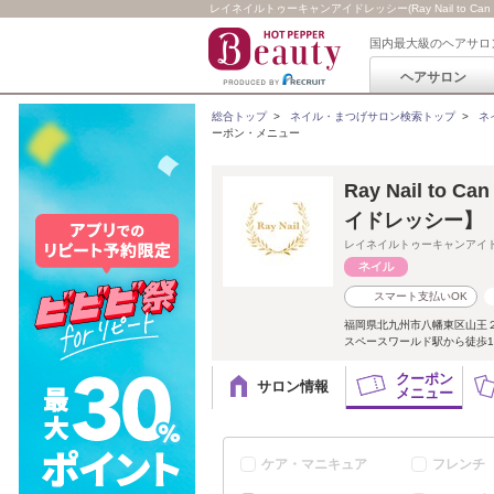
レイネイルトゥーキャンアイドレッシー(Ray Nail to Can 
国内最大級のヘアサロ
ヘアサロン
総合トップ
>
ネイル・まつげサロン検索トップ
>
ネ
ーポン・メニュー
Ray Nail to
イドレッシー】
レイネイルトゥーキャンアイ
スマート支払いOK
福岡県北九州市八幡東区山王２
スペースワールド駅から徒歩1
クーポン
サロン情報
メニュー
ケア・マニキュア
フレンチ