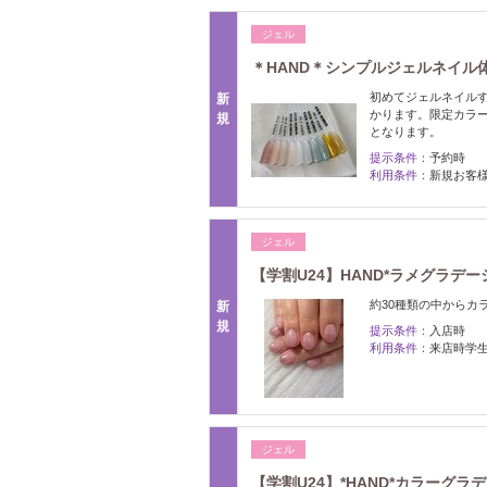
ジェル
＊HAND＊シンプルジェルネイル
初めてジェルネイルす
新
かります。限定カラー
規
となります。
提示条件：
予約時
利用条件：
新規お客
ジェル
【学割U24】HAND*ラメグラデーシ
約30種類の中からカ
新
規
提示条件：
入店時
利用条件：
来店時学
ジェル
【学割U24】*HAND*カラーグラデ