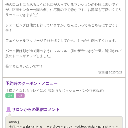
他の口コミにもあるようにお店が入っているマンションの外観は古いです
が、区民センター公園の側、住宅街の中で静かです。お部屋も可愛いくてリ
ラックスできます^_^
シェービングは他にも行っていますが、なんといってもこちらはすごく丁
寧！
フェイシャルマッサージで顔をほぐしてから、しっかり剃ってくれます。
パック後は顔がゆで卵のようにツルツル、肌のザラつきが一気に解消されて
肌のトーンがアップしました。
是非また伺いたいです！
[投稿日] 2025/5/23
予約時のクーポン・メニュー
【襟足うなじもキレイに♪】襟足うなじ＋シェービング(顔/耳/眉)
ﾘﾗｸ
ｴｽﾃ
サロンからの返信コメント
kana様
先日はご来店いただき、また心のこもったご感想を本当にありがとうご