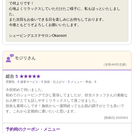
で何よりです！
心地よくリラックスしていただけたご様子に、私もほっといたしまし
た。
また次回もお会いできる日を楽しみにお待ちしております。
今後ともどうぞよろしくお願いいたします。
シェービングエステサロンOkaosori
モジリさん
（女性/40代/主婦）
総合
5
★
★
★
★
★
雰囲気：
5
接客サービス：
5
技術・仕上がり：
5
メニュー・料金：
5
今回初めて伺いました。
初めてのシェービングで少し緊張してましたが、担当スタッフさんの素敵な
お人柄でとても話しやすくリラックスして過ごせました。
技術も素晴らしです！施術から一週間経ってもお肌の調子がとても良いで
す。これから定期的に通いたいと思います。
[投稿日] 2025/6/1
予約時のクーポン・メニュー