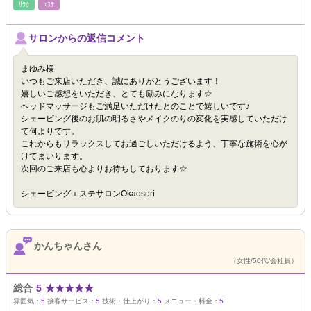
ﾘﾗｸ
ｴｽﾃ
サロンからの返信コメント
まゆみ様
いつもご来店いただき、誠にありがとうございます！
嬉しいご感想をいただき、とても励みになります☆
ヘッドマッサージもご満足いただけたとのことで嬉しいです♪
シェービング後のお肌の明るさやメイクのりの変化を実感していただけ
て何よりです。
これからもリラックスしてお過ごしいただけるよう、丁寧な施術を心が
けてまいります。
次回のご来店も心よりお待ちしております☆
シェービングエステサロンOkaosori
かんちゃんさん
（女性/50代/会社員）
総合
5
★
★
★
★
★
雰囲気：
5
接客サービス：
5
技術・仕上がり：
5
メニュー・料金：
5