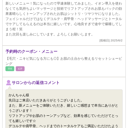
新しいメニュー！気になったので早速体験してみました。イオン導入を使わ
なくても気持ちよいマッサージと技術でリフトアップされお肌もパックの効
果素晴らしくトーンアップされたお肌はシットリ・ツヤツヤになりました。
フェイシャルだけではなくデコルテ・肩甲骨・ヘッドマッサージとトータル
でケアしてもらえるのは本当に嬉しいです。心地良すぎで途中で爆睡してし
まう程！笑
また次回も楽しみにしています。よろしくお願いします。
[投稿日] 2025/6/2
予約時のクーポン・メニュー
【毛穴・ニキビ気になる方にも◎】お肌の土台から整えるリセットシェービ
ング
ﾘﾗｸ
ｴｽﾃ
サロンからの返信コメント
かんちゃん様
先日はご来店いただきありがとうございました。
また、新メニューをご体験いただき、嬉しいご感想まで本当にありがと
うございます！
リフトアップやお肌のトーンアップなど、効果を感じていただけてとっ
ても嬉しいです☆
デコルテや肩甲骨、ヘッドまでのトータルケアもご満足いただけたよう