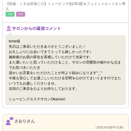
【乾燥・くすみ対策に◎】シェービング(顔/耳/眉)＆フェイシャル＋イオン導
入
ﾘﾗｸ
ｴｽﾃ
サロンからの返信コメント
tome様
先日はご来店いただきありがとうございました！
お久しぶりにお会いできてとっても嬉しかったです♪
施術後のお肌の変化を実感していただけて光栄です。
また通いたいと思っていただけること、サロンの雰囲気や細やかな点ま
でお気づきいただき
温かいお言葉をいただけたことが何より励みになります^_^
今後も安心してお過ごしいただける空間を心がけてまいりますのでまた
いつでもお越しくださいませ。
次回のご来店を心よりお待ちしております。
シェービングエステサロンOkaosori
さおりさん
（女性/30代前半/主婦）