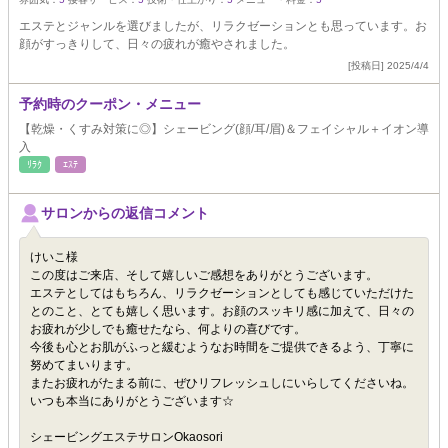
エステとジャンルを選びましたが、リラクゼーションとも思っています。お
顔がすっきりして、日々の疲れが癒やされました。
[投稿日] 2025/4/4
予約時のクーポン・メニュー
【乾燥・くすみ対策に◎】シェービング(顔/耳/眉)＆フェイシャル＋イオン導
入
ﾘﾗｸ
ｴｽﾃ
サロンからの返信コメント
けいこ様
この度はご来店、そして嬉しいご感想をありがとうございます。
エステとしてはもちろん、リラクゼーションとしても感じていただけた
とのこと、とても嬉しく思います。お顔のスッキリ感に加えて、日々の
お疲れが少しでも癒せたなら、何よりの喜びです。
今後も心とお肌がふっと緩むようなお時間をご提供できるよう、丁寧に
努めてまいります。
またお疲れがたまる前に、ぜひリフレッシュしにいらしてくださいね。
いつも本当にありがとうございます☆
シェービングエステサロンOkaosori