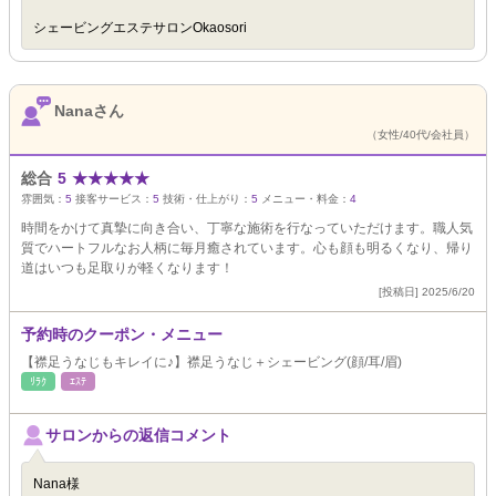
シェービングエステサロンOkaosori
Nanaさん
（女性/40代/会社員）
総合
5
★
★
★
★
★
雰囲気：
5
接客サービス：
5
技術・仕上がり：
5
メニュー・料金：
4
時間をかけて真摯に向き合い、丁寧な施術を行なっていただけます。職人気
質でハートフルなお人柄に毎月癒されています。心も顔も明るくなり、帰り
道はいつも足取りが軽くなります！
[投稿日] 2025/6/20
予約時のクーポン・メニュー
【襟足うなじもキレイに♪】襟足うなじ＋シェービング(顔/耳/眉)
ﾘﾗｸ
ｴｽﾃ
サロンからの返信コメント
Nana様