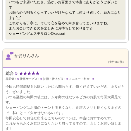
いつもご来店いただき、温かいお言葉まで本当にありがとうございま
す！
お顔も心も明るくなっていただけたなんて…何より嬉しく、励みになり
ます^_^
これからも丁寧に、そして心を込めて向き合ってまいりますね。
またお会いできるのを楽しみにお待ちしております☆
シェービングエステサロンOkaosori
かおりんさん
（女性/60代）
総合
5
★
★
★
★
★
雰囲気：
5
接客サービス：
5
技術・仕上がり：
5
メニュー・料金：
5
今回も時間調整をお願いしたにも関わらず、快く迎えていただき、ありがと
うございました。
いつも至福の時間の後には、ムキ卵の様なツルピカのお肌で毎回大満足で
す。
シェービングはお肌のトーンも明るくなり、化粧のノリも良くなりますの
で、私にとって欠かせないものです。
毎回安心してお任せ出来るこちらのサロンは、本当におすすめです。
これからも永くお世話になりたいと思ってますので、宜しくお願い致しま
す！