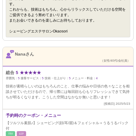
す。
これからも、技術はもちろん、心からリラックスしていただける空間を
ご提供できるよう努めてまいります。
またお会いできるのを楽しみにお待ちしております。
シェービングエステサロンOkaosori
Nanaさん
（女性/40代/会社員）
総合
5
★
★
★
★
★
雰囲気：
5
接客サービス：
5
技術・仕上がり：
5
メニュー・料金：
4
技術が素晴らしいのはもちろんのこと、仕事の悩みや日頃の色々なことを相
談させていただけるので、帰り際には毎回顔も心もリフレッシュできて気持
ちが明るくなります。こうした空間はなかなか無いと思います！
[投稿日] 2025/5/23
予約時のクーポン・メニュー
【ツルツル素肌♪】シェービング(顔/耳/眉)＆フェイシャル＋うるうるパック
付
ﾘﾗｸ
ｴｽﾃ