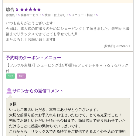
総合
5
★
★
★
★
★
雰囲気：
5
接客サービス：
5
技術・仕上がり：
5
メニュー・料金：
5
いつもありがとうございます！
今回は、成人式の前撮りのためにシェービングして頂きました。最初から最
後までリラックスできてとても幸せでした!!
またよろしくお願い致します!!
[投稿日] 2025/4/21
予約時のクーポン・メニュー
【ツルツル素肌♪】シェービング(顔/耳/眉)＆フェイシャル＋うるうるパック
付
ﾘﾗｸ
ｴｽﾃ
サロンからの返信コメント
さ様
いつもご来店いただき、本当にありがとうございます。
大切な前撮り前のお手入れをお任せいただけて、とても光栄でした！
初めてお越しいただいた頃から今日まで、節目節目で寄り添わせていた
だけることに感謝の気持ちでいっぱいです。
これからも、リラックスできる時間をご提供できるよう心を込めて施術