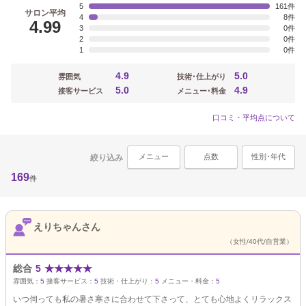
5
161
サロン平均
4
8
4.99
3
0
2
0
1
0
4.9
5.0
雰囲気
技術･仕上がり
5.0
4.9
接客サービス
メニュー･料金
口コミ・平均点について
メニュー
点数
性別･年代
絞り込み
169
件
えりちゃんさん
（女性/40代/自営業）
総合
5
★
★
★
★
★
雰囲気：
5
接客サービス：
5
技術・仕上がり：
5
メニュー・料金：
5
いつ伺っても私の暑さ寒さに合わせて下さって、とても心地よくリラックス