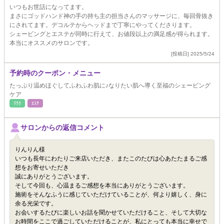
いつもお世話になってます。
まさにゴッドハンド神の手の持ち主の担当さんのマッサージに、毎回骨抜き
にされてます。デコルテからヘッドまで丁寧にやってくださります。
シェービングとエステが同時に行えて、お値段以上の満足感が得られます。
本当にオススメのサロンです。
[投稿日] 2025/5/24
予約時のクーポン・メニュー
たっぷり温めほぐしてふわふわ肌に♪なりたい肌へ導く至福のシェービング
ケア
ﾘﾗｸ
ｴｽﾃ
サロンからの返信コメント
りんりん様
いつも長年にわたりご来店いただき、またこのたびは心あたたまるご感
想をお寄せいただき
誠にありがとうございます。
そして今回も、心温まるご感想を本当にありがとうございます。
施術をそんなふうに感じていただけていることが、何より嬉しく、身に
余る光栄です。
お会いするたびに楽しいお話を聞かせていただけること、そして大切な
お時間をここで過ごしていただけることが、私にとっても本当に幸せで