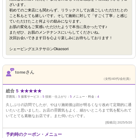
ざいます。
初めてのご来店にも関わらず、リラックスしてお過ごしいただけたとの
こと私もとても嬉しいです。そして施術に対して「すごく丁寧」と感じ
ていただけたこと何よりの励みになります。
お肌の変化もご実感いただけたようで本当に良かったです♪
またぜひ、お肌のメンテナンスにいらしてくださいね。
次回お会いできます日を心より楽しみにお待ちしております！
シェービングエステサロンOkaosori
tomeさん
（女性/40代/会社員）
総合
5
★
★
★
★
★
雰囲気：
5
接客サービス：
5
技術・仕上がり：
5
メニュー・料金：
4
久しぶりの訪問でしたが、やはり施術後は顔が明るくなり改めて定期的に通
いたいと思いました。お店の雰囲気もよく、細かいところまで気を配られて
いてとても素敵なお店です。また伺いたいです。
[投稿日] 2025/5/20
予約時のクーポン・メニュー