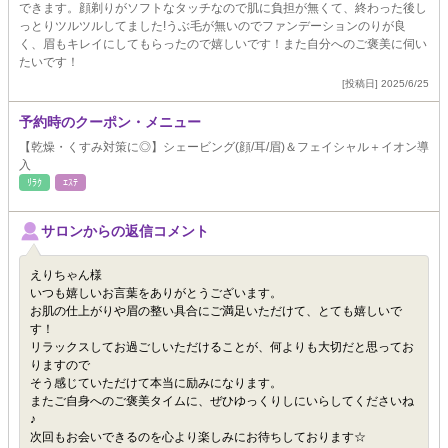
できます。顔剃りがソフトなタッチなので肌に負担が無くて、終わった後し
っとりツルツルしてました!うぶ毛が無いのでファンデーションのりが良
く、眉もキレイにしてもらったので嬉しいです！また自分へのご褒美に伺い
たいです！
[投稿日] 2025/6/25
予約時のクーポン・メニュー
【乾燥・くすみ対策に◎】シェービング(顔/耳/眉)＆フェイシャル＋イオン導
入
ﾘﾗｸ
ｴｽﾃ
サロンからの返信コメント
えりちゃん様
いつも嬉しいお言葉をありがとうございます。
お肌の仕上がりや眉の整い具合にご満足いただけて、とても嬉しいで
す！
リラックスしてお過ごしいただけることが、何よりも大切だと思ってお
りますので
そう感じていただけて本当に励みになります。
またご自身へのご褒美タイムに、ぜひゆっくりしにいらしてくださいね
♪
次回もお会いできるのを心より楽しみにお待ちしております☆