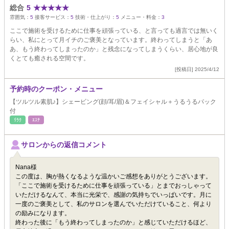
総合
5
★
★
★
★
★
雰囲気：
5
接客サービス：
5
技術・仕上がり：
5
メニュー・料金：
3
ここで施術を受けるために仕事を頑張っている、と言っても過言では無いく
らい、私にとって月イチのご褒美となっています。終わってしまうと「あ
あ、もう終わってしまったのか」と残念になってしまうくらい、居心地が良
くとても癒される空間です。
[投稿日] 2025/4/12
予約時のクーポン・メニュー
【ツルツル素肌♪】シェービング(顔/耳/眉)＆フェイシャル＋うるうるパック
付
ﾘﾗｸ
ｴｽﾃ
サロンからの返信コメント
Nana様
この度は、胸が熱くなるような温かいご感想をありがとうございます。
「ここで施術を受けるために仕事を頑張っている」とまでおっしゃって
いただけるなんて、本当に光栄で、感謝の気持ちでいっぱいです。月に
一度のご褒美として、私のサロンを選んでいただけていること、何より
の励みになります。
終わった後に「もう終わってしまったのか」と感じていただけるほど、