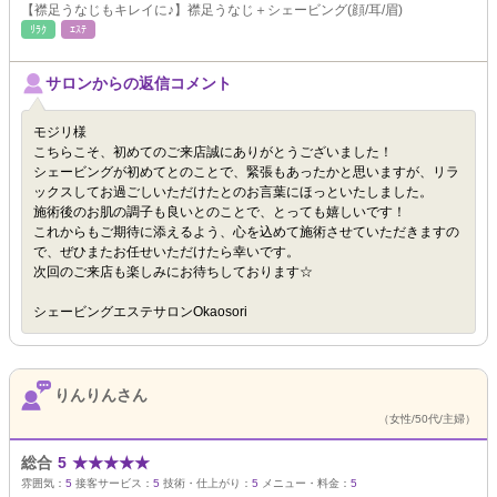
【襟足うなじもキレイに♪】襟足うなじ＋シェービング(顔/耳/眉)
ﾘﾗｸ
ｴｽﾃ
サロンからの返信コメント
モジリ様
こちらこそ、初めてのご来店誠にありがとうございました！
シェービングが初めてとのことで、緊張もあったかと思いますが、リラ
ックスしてお過ごしいただけたとのお言葉にほっといたしました。
施術後のお肌の調子も良いとのことで、とっても嬉しいです！
これからもご期待に添えるよう、心を込めて施術させていただきますの
で、ぜひまたお任せいただけたら幸いです。
次回のご来店も楽しみにお待ちしております☆
シェービングエステサロンOkaosori
りんりんさん
（女性/50代/主婦）
総合
5
★
★
★
★
★
雰囲気：
5
接客サービス：
5
技術・仕上がり：
5
メニュー・料金：
5