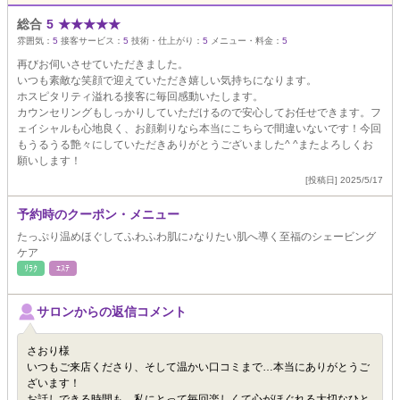
総合
5
★
★
★
★
★
雰囲気：
5
接客サービス：
5
技術・仕上がり：
5
メニュー・料金：
5
再びお伺いさせていただきました。
いつも素敵な笑顔で迎えていただき嬉しい気持ちになります。
ホスピタリティ溢れる接客に毎回感動いたします。
カウンセリングもしっかりしていただけるので安心してお任せできます。フ
ェイシャルも心地良く、お顔剃りなら本当にこちらで間違いないです！今回
もうるうる艶々にしていただきありがとうございました^ ^またよろしくお
願いします！
[投稿日] 2025/5/17
予約時のクーポン・メニュー
たっぷり温めほぐしてふわふわ肌に♪なりたい肌へ導く至福のシェービング
ケア
ﾘﾗｸ
ｴｽﾃ
サロンからの返信コメント
さおり様
いつもご来店くださり、そして温かい口コミまで…本当にありがとうご
ざいます！
お話しできる時間も、私にとって毎回楽しくて心がほぐれる大切なひと