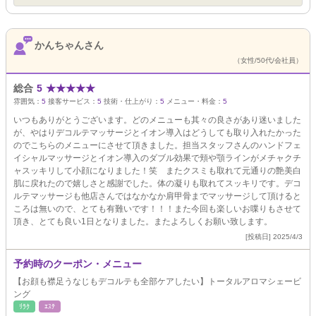
かんちゃんさん
（女性/50代/会社員）
総合
5
★
★
★
★
★
雰囲気：
5
接客サービス：
5
技術・仕上がり：
5
メニュー・料金：
5
いつもありがとうございます。どのメニューも其々の良さがあり迷いました
が、やはりデコルテマッサージとイオン導入はどうしても取り入れたかった
のでこちらのメニューにさせて頂きました。担当スタッフさんのハンドフェ
イシャルマッサージとイオン導入のダブル効果で頬や顎ラインがメチャクチ
ャスッキリして小顔になりました！笑 またクスミも取れて元通りの艶美白
肌に戻れたので嬉しさと感謝でした。体の凝りも取れてスッキリです。デコ
ルテマッサージも他店さんではなかなか肩甲骨までマッサージして頂けると
ころは無いので、とても有難いです！！！また今回も楽しいお喋りもさせて
頂き、とても良い1日となりました。またよろしくお願い致します。
[投稿日] 2025/4/3
予約時のクーポン・メニュー
【お顔も襟足うなじもデコルテも全部ケアしたい】トータルアロマシェービ
ング
ﾘﾗｸ
ｴｽﾃ