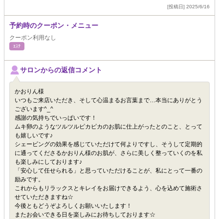
[投稿日] 2025/6/16
予約時のクーポン・メニュー
クーポン利用なし
ｴｽﾃ
サロンからの返信コメント
かおりん様
いつもご来店いただき、そして心温まるお言葉まで…本当にありがとう
ございます^_^
感謝の気持ちでいっぱいです！
ムキ卵のようなツルツルピカピカのお肌に仕上がったとのこと、とって
も嬉しいです♪
シェービングの効果を感じていただけて何よりですし、そうして定期的
に通ってくださるかおりん様のお肌が、さらに美しく整っていくのを私
も楽しみにしております♪
「安心して任せられる」と思っていただけることが、私にとって一番の
励みです。
これからもリラックスとキレイをお届けできるよう、心を込めて施術さ
せていただきますね☆
今後ともどうぞよろしくお願いいたします！
またお会いできる日を楽しみにお待ちしております☆