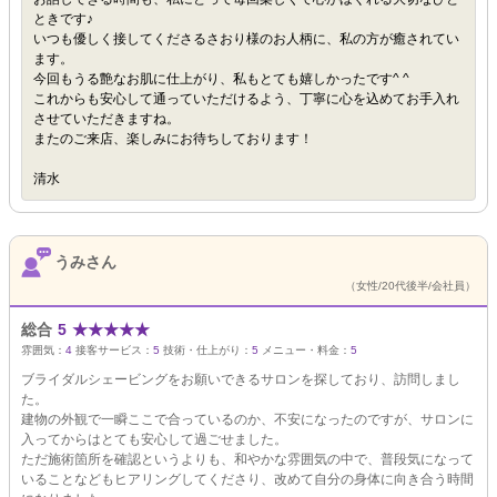
ときです♪
いつも優しく接してくださるさおり様のお人柄に、私の方が癒されてい
ます。
今回もうる艶なお肌に仕上がり、私もとても嬉しかったです^ ^
これからも安心して通っていただけるよう、丁寧に心を込めてお手入れ
させていただきますね。
またのご来店、楽しみにお待ちしております！
清水
うみさん
（女性/20代後半/会社員）
総合
5
★
★
★
★
★
雰囲気：
4
接客サービス：
5
技術・仕上がり：
5
メニュー・料金：
5
ブライダルシェービングをお願いできるサロンを探しており、訪問しまし
た。
建物の外観で一瞬ここで合っているのか、不安になったのですが、サロンに
入ってからはとても安心して過ごせました。
ただ施術箇所を確認というよりも、和やかな雰囲気の中で、普段気になって
いることなどもヒアリングしてくださり、改めて自分の身体に向き合う時間