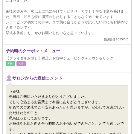
になりました。
術後の赤み等、私以上に気にかけてくださり、とても丁寧な印象を受けまし
た。当日、翌日も特に肌荒れしたりすることもなく過ごせています。
シェービング初めての方や、まず肌に合うかどうか試したい方にもお勧めで
きるサロンです。
挙式本番前にも、ぜひお願いしたいなと思っています。
[投稿日] 2025/5/5
予約時のクーポン・メニュー
【ブライダルお試し】襟足とお背中シェービング＋カウンセリング
ﾘﾗｸ
ｴｽﾃ
サロンからの返信コメント
うみ様
先日はご来店いただきありがとうございました。
そして心温まるお言葉まで本当にありがとうございます。
初めてのご来店でご不安もあったかと思いますが、安心してお過ごしい
ただけたとのこと、
私もほっとしております。
お身体やお肌と向き合う時間のお手伝いができたこと、とても嬉しいで
す。