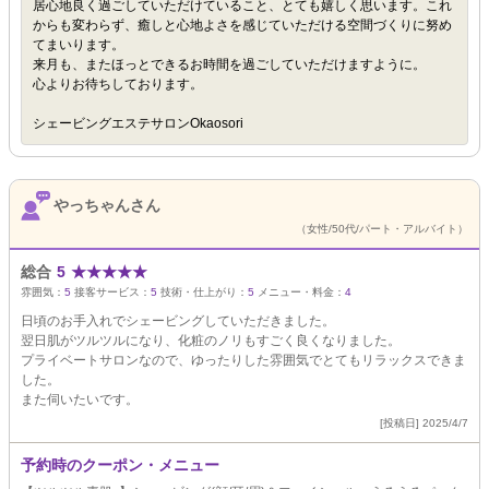
居心地良く過ごしていただけていること、とても嬉しく思います。これ
からも変わらず、癒しと心地よさを感じていただける空間づくりに努め
てまいります。
来月も、またほっとできるお時間を過ごしていただけますように。
心よりお待ちしております。
シェービングエステサロンOkaosori
やっちゃんさん
（女性/50代/パート・アルバイト）
総合
5
★
★
★
★
★
雰囲気：
5
接客サービス：
5
技術・仕上がり：
5
メニュー・料金：
4
日頃のお手入れでシェービングしていただきました。
翌日肌がツルツルになり、化粧のノリもすごく良くなりました。
プライベートサロンなので、ゆったりした雰囲気でとてもリラックスできま
した。
また伺いたいです。
[投稿日] 2025/4/7
予約時のクーポン・メニュー