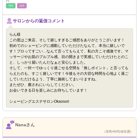
付
ﾘﾗｸ
ｴｽﾃ
サロンからの返信コメント
らん様
この度はご来店、そして嬉しすぎるご感想をありがとうございます！
初めてのシェービングに感動していただけたなんて、本当に嬉しいで
す！プロってすごい…なんて言ってもらえて、私の方こそ感激です。マ
ッサージやお肌のプルプル感、目の開きまで実感していただけたとのこ
と、しっかり届いたんだなぁと安心しました。
そして、一対一でゆっくり過ごせる空間を「推しポイント」と言っても
らえたのも、すごく嬉しいです！今後もその大切な時間を心地よく過ご
していただけるよう、丁寧に施術してまいりますね。
またぜひ、癒されにいらしてください。
お会いできる日を楽しみにお待ちしています！
シェービングエステサロンOkaosori
Nanaさん
（女性/40代/会社員）