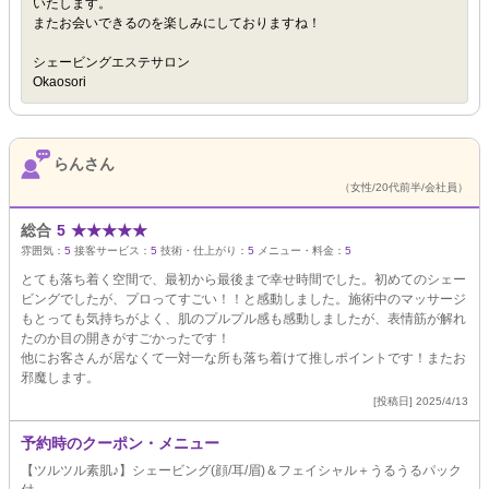
いたします。
またお会いできるのを楽しみにしておりますね！
シェービングエステサロン
Okaosori
らんさん
（女性/20代前半/会社員）
総合
5
★
★
★
★
★
雰囲気：
5
接客サービス：
5
技術・仕上がり：
5
メニュー・料金：
5
とても落ち着く空間で、最初から最後まで幸せ時間でした。初めてのシェー
ビングでしたが、プロってすごい！！と感動しました。施術中のマッサージ
もとっても気持ちがよく、肌のプルプル感も感動しましたが、表情筋が解れ
たのか目の開きがすごかったです！
他にお客さんが居なくて一対一な所も落ち着けて推しポイントです！またお
邪魔します。
[投稿日] 2025/4/13
予約時のクーポン・メニュー
【ツルツル素肌♪】シェービング(顔/耳/眉)＆フェイシャル＋うるうるパック