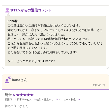
サロンからの返信コメント
Nana様
この度は温かいご感想を本当にありがとうございます。
施術だけでなく、心までリフレッシュしていただけたとのお言葉…とて
も嬉しく、胸がじんわり温かくなりました。
私にとっても、お話しできる時間は毎回大切なひとときです。
これからもお顔も心もふっと軽くなるような、安心して通っていただけ
る空間を目指してまいります。
またお会いできる日を楽しみにお待ちしております♪
シェービングエステサロンOkaosori
kanaさん
（女性/40代）
総合
5
★
★
★
★
★
雰囲気：
5
接客サービス：
5
技術・仕上がり：
5
メニュー・料金：
5
初めて伺いました。