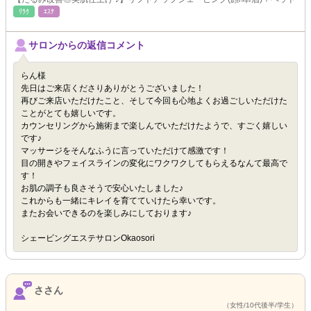
ﾘﾗｸ
ｴｽﾃ
サロンからの返信コメント
らん様
先日はご来店くださりありがとうございました！
再びご来店いただけたこと、そして今回も心地よくお過ごしいただけた
ことがとても嬉しいです。
カウンセリングから施術まで楽しんでいただけたようで、すごく嬉しい
です♪
マッサージをそんなふうに言っていただけて感激です！
目の開きやフェイスラインの変化にワクワクしてもらえるなんて最高で
す！
お肌の調子も良さそうで安心いたしました♪
これからも一緒にキレイを育てていけたら幸いです。
またお会いできるのを楽しみにしております♪
シェービングエステサロンOkaosori
ささん
（女性/10代後半/学生）