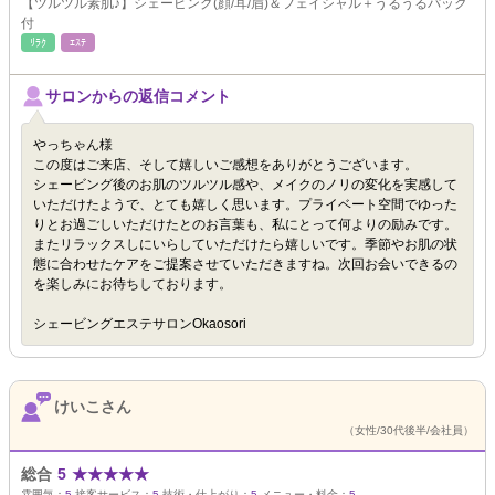
【ツルツル素肌♪】シェービング(顔/耳/眉)＆フェイシャル＋うるうるパック
付
ﾘﾗｸ
ｴｽﾃ
サロンからの返信コメント
やっちゃん様
この度はご来店、そして嬉しいご感想をありがとうございます。
シェービング後のお肌のツルツル感や、メイクのノリの変化を実感して
いただけたようで、とても嬉しく思います。プライベート空間でゆった
りとお過ごしいただけたとのお言葉も、私にとって何よりの励みです。
またリラックスしにいらしていただけたら嬉しいです。季節やお肌の状
態に合わせたケアをご提案させていただきますね。次回お会いできるの
を楽しみにお待ちしております。
シェービングエステサロンOkaosori
けいこさん
（女性/30代後半/会社員）
総合
5
★
★
★
★
★
雰囲気：
5
接客サービス：
5
技術・仕上がり：
5
メニュー・料金：
5