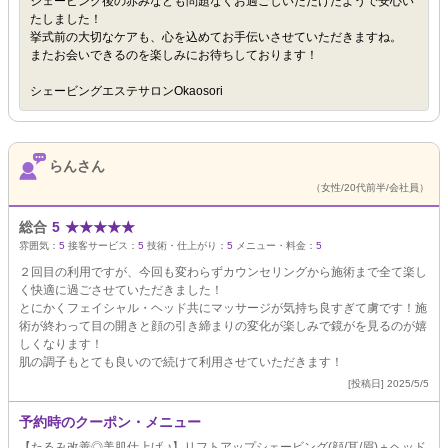
シェービング後の赤みなども問題なくお過ごしいただけたようで安心い
たしました！
挙式前の大切なケアも、心を込めてお手伝いさせていただきますね。
またお会いできるのを楽しみにお待ちしております！
シェービングエステサロンOkaosori
らんさん
（女性/20代前半/会社員）
総合
5
★
★
★
★
★
雰囲気：
5
接客サービス：
5
技術・仕上がり：
5
メニュー・料金：
5
２回目の利用ですが、今回も変わらずカウンセリングから施術まで全て楽し
く快適に過ごさせていただきました！
とにかくフェイシャル・ヘッド共にマッサージが気持ち良すぎて虜です！施
術が終わって目の開きと顔の引き締まりの変化が楽しみで鏡がを見るのが嬉
しくなります！
肌の調子もとても良いので続けて利用させていただきます！
[投稿日] 2025/5/5
予約時のクーポン・メニュー
【たるみ改善◎美肌仕上げ ♪】リフトアップシェービング(顔/耳/眉)＋ヘッド