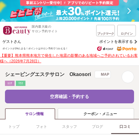
国内最大級の
サロン予約サイト
ブックマーク
ログイン
ゲストさん
ポイントを表示する
ポイントが1%たまる！
ポイントはサロン予約でつかえる！
【重要】熊本県熊本地方で発生した地震の影響のある地域へご予約されているお客
様へ（2026年7月28日）
シェービングエステサロン Okaosori
MAP
ｴｽﾃ
ﾘﾗｸ
空席確認・予約する
クーポン・メニュー
サロン情報
トップ
フォト
スタッフ
ブログ
口コミ