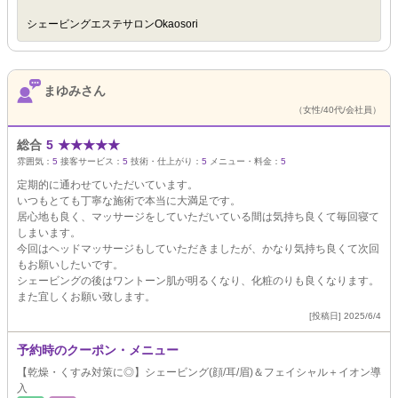
シェービングエステサロンOkaosori
まゆみさん
（女性/40代/会社員）
総合
5
★
★
★
★
★
雰囲気：
5
接客サービス：
5
技術・仕上がり：
5
メニュー・料金：
5
定期的に通わせていただいています。
いつもとても丁寧な施術で本当に大満足です。
居心地も良く、マッサージをしていただいている間は気持ち良くて毎回寝て
しまいます。
今回はヘッドマッサージもしていただきましたが、かなり気持ち良くて次回
もお願いしたいです。
シェービングの後はワントーン肌が明るくなり、化粧のりも良くなります。
また宜しくお願い致します。
[投稿日] 2025/6/4
予約時のクーポン・メニュー
【乾燥・くすみ対策に◎】シェービング(顔/耳/眉)＆フェイシャル＋イオン導
入