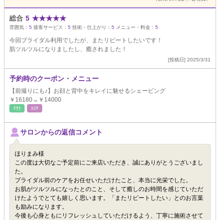
総合
5
★
★
★
★
★
雰囲気：
5
接客サービス：
5
技術・仕上がり：
5
メニュー・料金：
5
今回ブライダル利用でしたが、またリピートしたいです！
肌ツルツルになりましたし、癒されました！
[投稿日] 2025/3/31
予約時のクーポン・メニュー
【前撮りにも♪】お顔と背中をキレイに魅せるシェービング
￥16180→￥14000
ﾘﾗｸ
ｴｽﾃ
サロンからの返信コメント
ほりまみ様
この度は大切なご予定前にご来店いただき、誠にありがとうございまし
た。
ブライダル前のケアをお任せいただけたこと、本当に光栄でした。
お肌がツルツルになったとのこと、そして癒しのお時間を感じていただ
けたようでとても嬉しく思います。「またリピートしたい」とのお言葉
も励みになります。
今後も心身ともにリフレッシュしていただけるよう、丁寧に施術させて