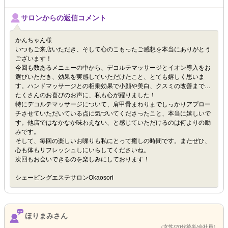
サロンからの返信コメント
かんちゃん様
いつもご来店いただき、そして心のこもったご感想を本当にありがとう
ございます！
今回も数あるメニューの中から、デコルテマッサージとイオン導入をお
選びいただき、効果を実感していただけたこと、とても嬉しく思いま
す。ハンドマッサージとの相乗効果で小顔や美白、クスミの改善まで…
たくさんのお喜びのお声に、私も心が躍りました！
特にデコルテマッサージについて、肩甲骨まわりまでしっかりアプロー
チさせていただいている点に気づいてくださったこと、本当に嬉しいで
す。他店ではなかなか味わえない、と感じていただけるのは何よりの励
みです。
そして、毎回の楽しいお喋りも私にとって癒しの時間です。またぜひ、
心も体もリフレッシュしにいらしてくださいね。
次回もお会いできるのを楽しみにしております！
シェービングエステサロンOkaosori
ほりまみさん
（女性/20代後半/会社員）