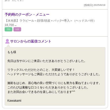
[投稿日] 2025/8/19
予約時のクーポン・メニュー
【水光肌】ララピール＜顔/首/頭皮＋パック+導入＞（ヘッドスパ付）
18,700→
ﾘﾗｸ
ｴｽﾃ
サロンからの返信コメント
もも様
先日は当サロンにご来店いただきありがとうございました。
リラックスいただけたとのこと、大変嬉しいです！
ヘッドマッサージもご満足いただけたようでありがとうございました。
施術をはじめ、居心地の良い空間づくりにも努力を重ねてまいります。
このたびは素敵な口コミをいただきありがとうございました。
また次回お会いできるのを楽しみにしております^^
Kawakami