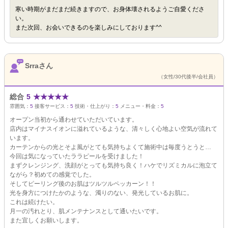
寒い時期がまだまだ続きますので、お身体壊されるようご自愛くださ
い。
また次回、お会いできるのを楽しみにしております^^
Srraさん
（女性/30代後半/会社員）
総合
5
★
★
★
★
★
雰囲気：
5
接客サービス：
5
技術・仕上がり：
5
メニュー・料金：
5
オープン当初から通わせていただいています。
店内はマイナスイオンに溢れているような、清々しく心地よい空気が流れて
います。
カーテンからの光とそよ風がとても気持ちよくて施術中は毎度うとうと…
今回は気になっていたララピールを受けました！
まずクレンジング、洗顔がとっても気持ち良く！ハケでリズミカルに泡立て
ながら？初めての感覚でした。
そしてピーリング後のお肌はツルツルペッカーン！！
光を身方につけたかのような、濁りのない、発光しているお肌に。
これは続けたい。
月一の汚れとり、肌メンテナンスとして通いたいです。
また宜しくお願いします。