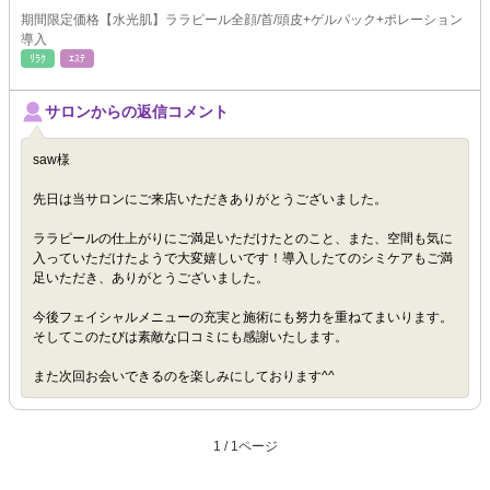
期間限定価格【水光肌】ララピール全顔/首/頭皮+ゲルパック+ポレーション
導入
ﾘﾗｸ
ｴｽﾃ
サロンからの返信コメント
saw様
先日は当サロンにご来店いただきありがとうございました。
ララピールの仕上がりにご満足いただけたとのこと、また、空間も気に
入っていただけたようで大変嬉しいです！導入したてのシミケアもご満
足いただき、ありがとうございました。
今後フェイシャルメニューの充実と施術にも努力を重ねてまいります。
そしてこのたびは素敵な口コミにも感謝いたします。
また次回お会いできるのを楽しみにしております^^
1 / 1ページ