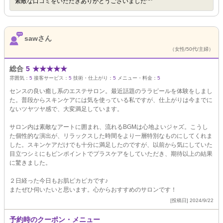
素敵な口コミをいただきありがとうございました^^
sawさん
（女性/50代/主婦）
総合
5
★
★
★
★
★
雰囲気：
5
接客サービス：
5
技術・仕上がり：
5
メニュー・料金：
5
センスの良い癒し系のエステサロン。最近話題のララピールを体験をしまし
た。普段からスキンケアには気を使っている私ですが、仕上がりは今までに
ないツヤツヤ感で、大変満足しています。
サロン内は素敵なアートに囲まれ、流れるBGMは心地よいジャズ。こうし
た個性的な演出が、リラックスした時間をより一層特別なものにしてくれま
した。スキンケアだけでも十分に満足したのですが、以前から気にしていた
目立つシミにもピンポイントでプラスケアをしていただき、期待以上の結果
に驚きました。
２日経った今日もお肌ピカピカです♪
またぜひ伺いたいと思います。心からおすすめのサロンです！
[投稿日] 2024/9/22
予約時のクーポン・メニュー