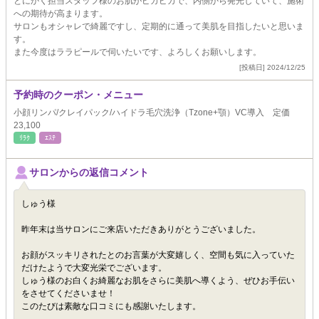
とにかく担当スタッフ様のお肌がピカピカで、内側から発光していて、施術
への期待が高まります。
サロンもオシャレで綺麗ですし、定期的に通って美肌を目指したいと思いま
す。
また今度はララピールで伺いたいです、よろしくお願いします。
[投稿日] 2024/12/25
予約時のクーポン・メニュー
小顔リンパ/クレイパック/ハイドラ毛穴洗浄（Tzone+顎）VC導入 定価
23,100
ﾘﾗｸ
ｴｽﾃ
サロンからの返信コメント
しゅう様
昨年末は当サロンにご来店いただきありがとうございました。
お顔がスッキリされたとのお言葉が大変嬉しく、空間も気に入っていた
だけたようで大変光栄でございます。
しゅう様のお白くお綺麗なお肌をさらに美肌へ導くよう、ぜひお手伝い
をさせてくださいませ！
このたびは素敵な口コミにも感謝いたします。