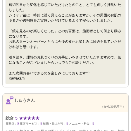
施術翌日から変化を感じていただけたとのこと、とても嬉しく拝見いた
しました。
シミケア後は一時的に濃く見えることがありますが、その周囲のお肌の
明るさや透明感をご実感いただけているようで安心いたしました。
「鏡を見るのが楽しくなった」とのお言葉は、施術者として何より励み
になります。
お肌のターンオーバーとともに今後の変化も楽しみに経過を見ていただ
ければと思います。
引き続き、理想のお肌づくりのお手伝いをさせていただきますので、気
になることがございましたらいつでもご相談ください。
また次回お会いできるのを楽しみにしております^^
Kawakami
しゅうさん
（女性/30代前半）
総合
5
★
★
★
★
★
雰囲気：
5
接客サービス：
5
技術・仕上がり：
5
メニュー・料金：
5