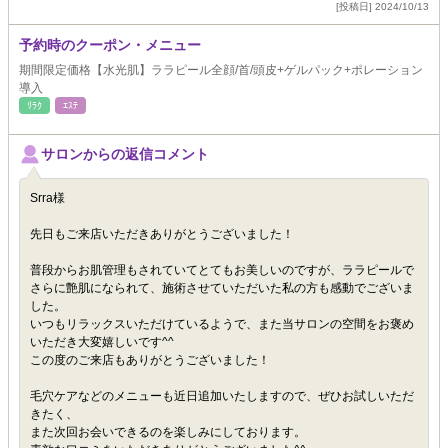
[投稿日] 2024/10/13
予約時のクーポン・メニュー
期間限定価格【水光肌】ララピール全顔/首/頭皮+ゲルパック+ポレーション
導入
ﾘﾗｸ
ｴｽﾃ
サロンからの返信コメント
Srra様
先日もご来店いただきありがとうございました！
普段からお肌管理もされていてとてもお美しいのですが、ララピールで
さらに艶肌になられて、施術させていただいた私の方も感動でございま
した。
いつもリラックスいただけているようで、また当サロンの空間をお褒め
いただき大変嬉しいです^^
この度のご来店もありがとうございました！
毛穴ケアなどのメニューも近日追加いたしますので、ぜひお試しいただ
きたく、
また次回お会いできるのを楽しみにしております。