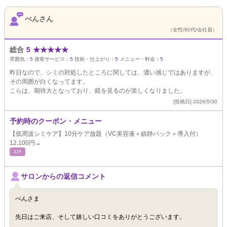
べんさん
（女性/60代/会社員）
総合
5
★
★
★
★
★
雰囲気：
5
接客サービス：
5
技術・仕上がり：
5
メニュー・料金：
5
昨日なので、シミの対処したところに関しては、濃い感じではありますが、
その周囲が白くなってます。
こらは、期待大となっており、鏡を見るのが楽しくなりました。
[投稿日] 2026/5/30
予約時のクーポン・メニュー
【低周波シミケア】10分ケア放題（VC美容液＋鎮静パック＋導入付）
12,100円→
ｴｽﾃ
サロンからの返信コメント
べんさま
先日はご来店、そして嬉しい口コミをありがとうございます。