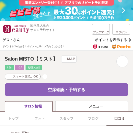
国内最大級の
サロン予約サイト
ブックマーク
ログイン
ゲストさん
ポイントを表示する
ポイントが1%たまる！
ポイントはサロン予約でつかえる！
Salon MISTO【ミスト】
MAP
ﾘﾗｸ
ｴｽﾃ
整体･ｶｲﾛ
スマート支払いOK
空席確認・予約する
メニュー
サロン情報
トップ
フォト
スタッフ
ブログ
口コミ