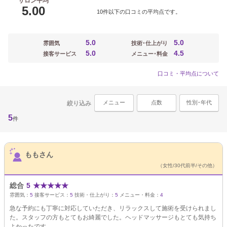
サロン平均
5.00
10件以下の口コミの平均点です。
5.0
5.0
雰囲気
技術･仕上がり
5.0
4.5
接客サービス
メニュー･料金
口コミ・平均点について
メニュー
点数
性別･年代
絞り込み
5
件
サロンPick Up
ももさん
（女性/30代前半/その他）
総合
5
★
★
★
★
★
雰囲気：
5
接客サービス：
5
技術・仕上がり：
5
メニュー・料金：
4
急な予約にも丁寧に対応していただき、リラックスして施術を受けられまし
た。スタッフの方もとてもお綺麗でした。ヘッドマッサージもとても気持ち
よかったです。