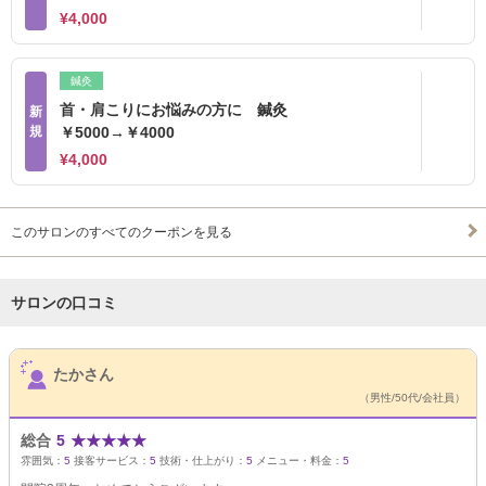
¥4,000
鍼灸
首・肩こりにお悩みの方に 鍼灸
新
規
￥5000→￥4000
¥4,000
このサロンのすべてのクーポンを見る
サロンの口コミ
サロンPick Up
たかさん
（男性/50代/会社員）
総合
5
★
★
★
★
★
雰囲気：
5
接客サービス：
5
技術・仕上がり：
5
メニュー・料金：
5