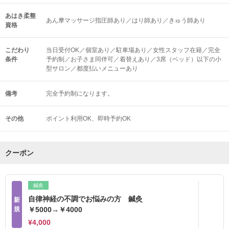
あはき柔整
あん摩マッサージ指圧師あり／はり師あり／きゅう師あり
資格
こだわり
当日受付OK／個室あり／駐車場あり／女性スタッフ在籍／完全
条件
予約制／お子さま同伴可／着替えあり／3席（ベッド）以下の小
型サロン／都度払いメニューあり
備考
完全予約制になります。
その他
ポイント利用OK
即時予約OK
クーポン
鍼灸
自律神経の不調でお悩みの方 鍼灸
新
規
￥5000→￥4000
¥4,000