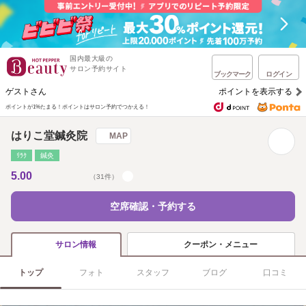
国内最大級の
サロン予約サイト
ブックマーク
ログイン
ゲストさん
ポイントを表示する
ポイントが1%たまる！
ポイントはサロン予約でつかえる！
はりこ堂鍼灸院
MAP
ﾘﾗｸ
鍼灸
5.00
（31件）
空席確認・予約する
クーポン・メニュー
サロン情報
トップ
フォト
スタッフ
ブログ
口コミ