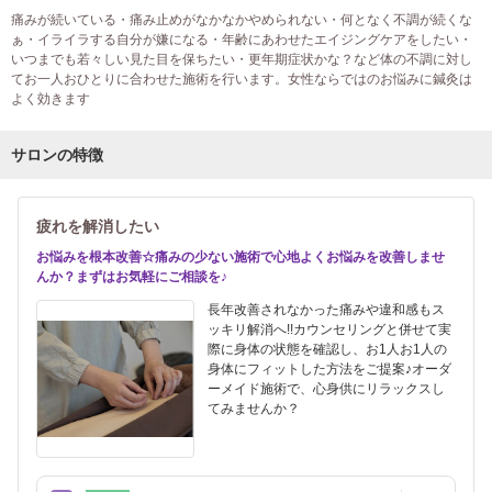
痛みが続いている・痛み止めがなかなかやめられない・何となく不調が続くな
ぁ・イライラする自分が嫌になる・年齢にあわせたエイジングケアをしたい・
いつまでも若々しい見た目を保ちたい・更年期症状かな？など体の不調に対し
てお一人おひとりに合わせた施術を行います。女性ならではのお悩みに鍼灸は
よく効きます
サロンの特徴
疲れを解消したい
お悩みを根本改善☆痛みの少ない施術で心地よくお悩みを改善しませ
んか？まずはお気軽にご相談を♪
長年改善されなかった痛みや違和感もス
ッキリ解消へ!!カウンセリングと併せて実
際に身体の状態を確認し、お1人お1人の
身体にフィットした方法をご提案♪オーダ
ーメイド施術で、心身供にリラックスし
てみませんか？