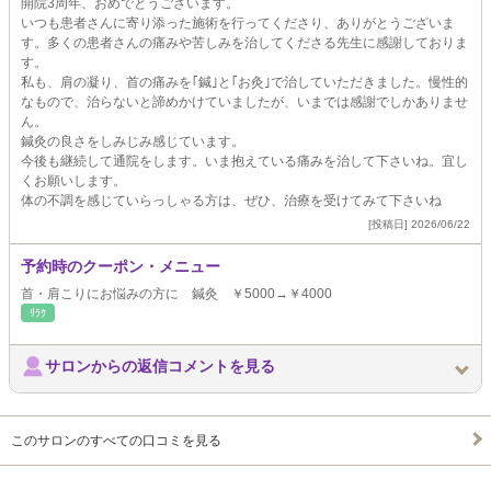
開院3周年、おめでとうございます。
いつも患者さんに寄り添った施術を行ってくださり、ありがとうございま
す。多くの患者さんの痛みや苦しみを治してくださる先生に感謝しておりま
す。
私も、肩の凝り、首の痛みを｢鍼｣と｢お灸｣で治していただきました。慢性的
なもので、治らないと諦めかけていましたが、いまでは感謝でしかありませ
ん。
鍼灸の良さをしみじみ感じています。
今後も継続して通院をします。いま抱えている痛みを治して下さいね。宜し
くお願いします。
体の不調を感じていらっしゃる方は、ぜひ、治療を受けてみて下さいね
[投稿日] 2026/06/22
予約時のクーポン・メニュー
首・肩こりにお悩みの方に 鍼灸 ￥5000→￥4000
ﾘﾗｸ
サロンからの返信コメントを見る
このサロンのすべての口コミを見る