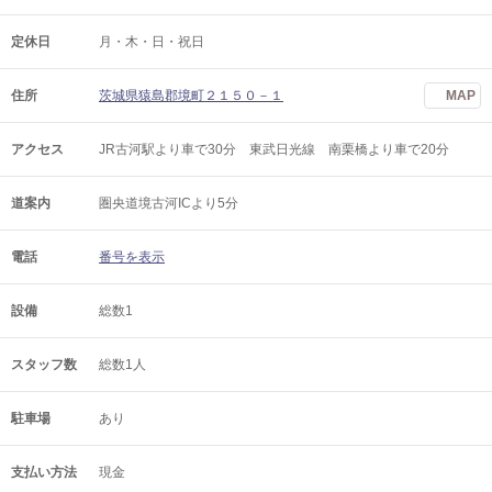
定休日
月・木・日・祝日
住所
茨城県猿島郡境町２１５０－１
MAP
アクセス
JR古河駅より車で30分 東武日光線 南栗橋より車で20分
道案内
圏央道境古河ICより5分
電話
番号を表示
設備
総数1
スタッフ数
総数1人
駐車場
あり
支払い方法
現金